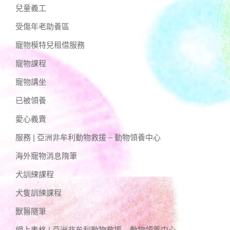
兒童義工
受傷年老助養區
寵物模特兒租借服務
寵物課程
寵物講坐
已被領養
愛心義賣
服務 | 亞洲非牟利動物救援 – 動物領養中心
海外寵物消息隋筆
犬訓練課程
犬隻訓練課程
獸醫隨筆
網上表格 | 亞洲非牟利動物救援 – 動物領養中心