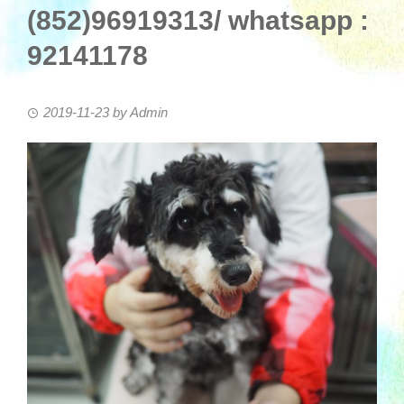
(852)96919313/ whatsapp :
92141178
2019-11-23
by
Admin