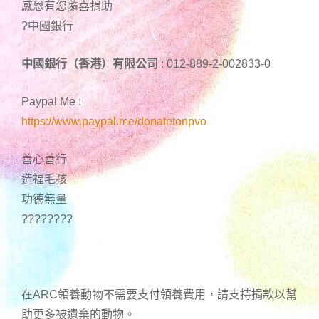
感恩有您隨喜捐助
?中國銀行
中國銀行（香港）有限公司
: 012-889-2-002833-0
Paypal Me :
https://www.paypal.me/donatetonpvo
善心善行
造福毛孩
功德無量
????????
在ARC領養動物不需要支付領養費用，請支持捐款以幫
助更多被遺棄的動物。