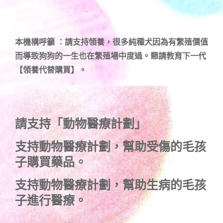
本機構呼籲 ：請支持領養，很多純種犬因為有繁殖價值
而導致狗狗的一生也在繁殖場中度過。懇請教育下一代
【領養代替購買】。
請支持「動物醫療計劃」
支持
動物醫療計劃
，幫助受傷的毛孩
子購買藥品。
支持
動物醫療計劃
，幫助生病的毛孩
子進行醫療。