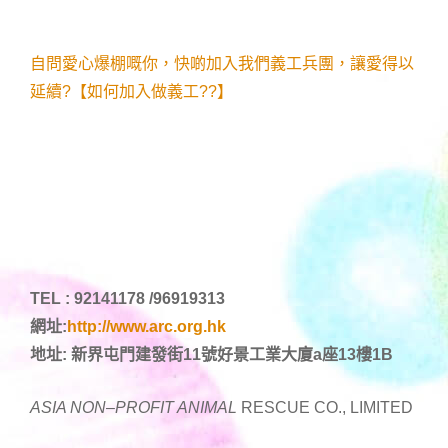
自問愛心爆棚嘅你，快啲加入我們義工兵團，讓愛得以
延續?【如何加入做義工??】
TEL : 92141178 /96919313
網址:
http://www.arc.org.hk
地址: 新界屯門建發街11號好景工業大廈a座13樓1B
ASIA NON
–
PROFIT ANIMAL
RESCUE CO., LIMITED