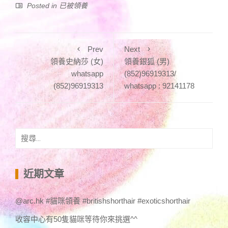
Posted in
已被領養
Prev
Next
領養史納莎 (女)
領養銀狐 (男)
whatsapp
(852)96919313/
(852)96919313
whatsapp : 92141178
搜
尋
關
鍵
近期文章
字:
@arc.hk #貓咪領養 #britishshorthair #exoticshorthair
收容中心有50隻貓咪等待你來挑選^^