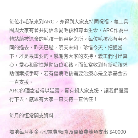
每位小毛孩來到ARC，亦得到大家支持同祝福，義工兵
團與大家有著共同信念愛毛孩和尊重生命，ARC作為中
轉站給被遺棄的毛孩一個容身之所。每位毛孩都有著不
同的過去，昨天已逝，明天未知，珍惜今天，把握當
下，才是最重要的。感謝有大家的支持，義工們付出真
心，愛心和耐性幫助每位毛孩。而每當收到有新毛孩求
助個案接手時，若有傷病毛孩需要治療亦是全靠基金去
一直支援。
ARC的理念若得以延續，實有賴大家支援，讓我們繼續
行下去。感恩有大家一直支持一直信任！
每月的恆常開支資料
場地每月租金+水/電費/糧食及醫療費雜項支出 $40000