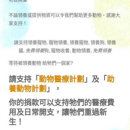
不論領養或提供物資可以令我們幫助更多動物，感謝大
家支持！
請支持領養寵物, 寵物領養, 領養寵物, 領養狗, 領養
貓,
免費領養
狗, 寵物收養, 動物領養,
免費領養
等待被領養動物 給牠們一個家
?
請支持「
動物醫療計劃
」及「
助
養動物計劃
」，
你的捐款可以支持牠們的醫療費
用及日常開支，讓牠們重過新
生！