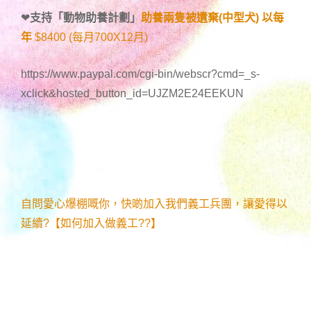
❤
支持「
動物助養計劃
」
助養兩隻被遺棄(中型犬) 以每
年
$8400 (每月700X12月)
https://www.paypal.com/cgi-bin/webscr?cmd=_s-
xclick&hosted_button_id=UJZM2E24EEKUN
自問愛心爆棚嘅你，快啲加入我們義工兵團，讓愛得以
延續?【如何加入做義工??】