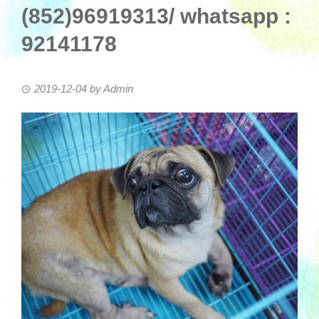
(852)96919313/ whatsapp :
92141178
2019-12-04
by
Admin