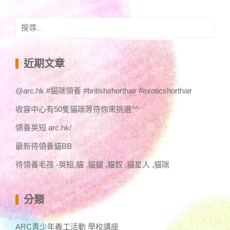
搜
尋
關
鍵
近期文章
字:
@arc.hk #貓咪領養 #britishshorthair #exoticshorthair
收容中心有50隻貓咪等待你來挑選^^
領養英短 arc.hk/
最新待領養貓BB
待領養毛孩 -英短,貓 ,貓貓 ,貓奴 ,貓星人 ,貓咪
分類
ARC青少年義工活動 學校講座