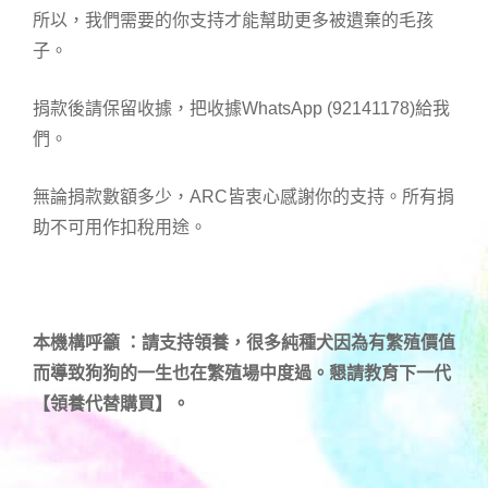
所以，我們需要的你支持才能幫助更多被遺棄的毛孩
子。
捐款後請保留收據，把收據WhatsApp (92141178)給我
們。
無論捐款數額多少，ARC皆衷心感謝你的支持。所有捐
助不可用作扣稅用途。
本機構呼籲 ：請支持領養，很多純種犬因為有繁殖價值
而導致狗狗的一生也在繁殖場中度過。懇請教育下一代
【領養代替購買】。