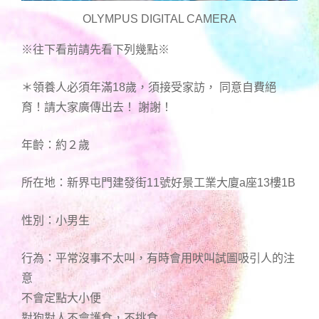
OLYMPUS DIGITAL CAMERA
※往下看前請先看下列幾點※
＊領養人必須年滿18歲，須接受家訪， 同意自費絕
育！請大家廣傳出去！ 謝謝！
年齡：約２歲
所在地：新界屯門建發街11號好景工業大廈a座13樓1B
性別：小男生
行為：平常沒事不太叫，有時會用吠叫試圖吸引人的注
意
不會定點大小便
對狗對人不會護食，不挑食