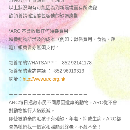
以上狀況均有可能因為到新環境而有所改變
欲領養請確定能包容他的缺適應期
*ARC 不會收取任何領養費用
領養動物所涉及的成本（例如：獸醫費用、食物、運
輸）領養者亦無須支付。
領養預約WHATSAPP： +852 92141178
領養預約查詢電話 ：+852 96919313
網址：
http://www.arc.org.hk
－－－－－－－－－－－－－－－－－
ARC每日拯救市民不同原因遺棄的動物，ARC從不會
對動物進行人道毀滅。
即使被遺棄的毛孩子有殘缺、年老、抑或生病，ARC都
會為牠們找一個家和照顧到終老，不殺不棄！