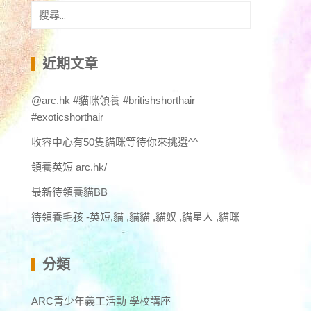
搜
尋
關
鍵
近期文章
字:
@arc.hk #貓咪領養 #britishshorthair
#exoticshorthair
收容中心有50隻貓咪等待你來挑選^^
領養英短 arc.hk/
最新待領養貓BB
待領養毛孩 -英短,貓 ,貓貓 ,貓奴 ,貓星人 ,貓咪
分類
ARC青少年義工活動 學校講座