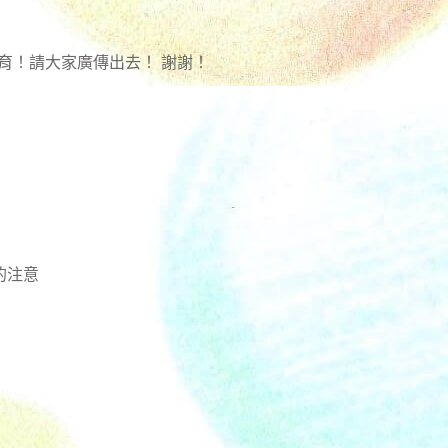
育！請大家廣傳出去！ 謝謝！
的注意