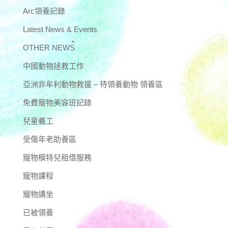
Arc領養記錄
Latest News & Events
OTHER NEWS
中國動物拯救工作
亞洲非牟利動物救援 – 待領養動物 領養區
免費寵物美容班記錄
兒童義工
受傷年老助養區
寵物模特兒租借服務
寵物課程
寵物講坐
已被領養