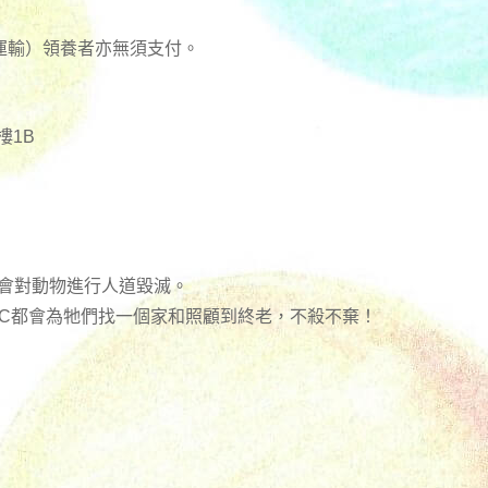
運輸）領養者亦無須支付。
樓1B
不會對動物進行人道毀滅。
RC都會為牠們找一個家和照顧到終老，不殺不棄！