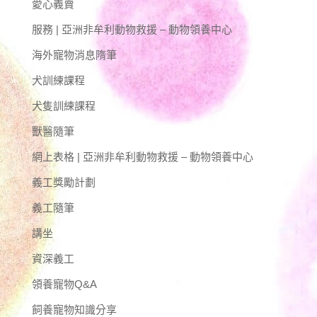
愛心義賣
服務 | 亞洲非牟利動物救援 – 動物領養中心
海外寵物消息隋筆
犬訓練課程
犬隻訓練課程
獸醫隨筆
網上表格 | 亞洲非牟利動物救援 – 動物領養中心
義工獎勵計劃
義工隨筆
講坐
資深義工
領養寵物Q&A
飼養寵物知識分享