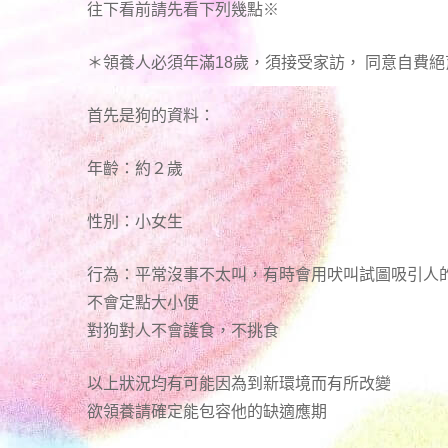
往下看前請先看下列幾點※
＊領養人必須年滿18歲，須接受家訪， 同意自費絕
首先是狗的資料：
年齡：約２歲
性別：小女生
行為：平常沒事不太叫，有時會用吠叫試圖吸引人
不會定點大小便
對狗對人不會護食，不挑食
以上狀況均有可能因為到新環境而有所改變
欲領養請確定能包容他的缺適應期