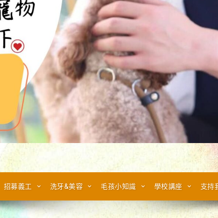
招募義工
洗牙&美容
毛孩小知識
學校講座
支持