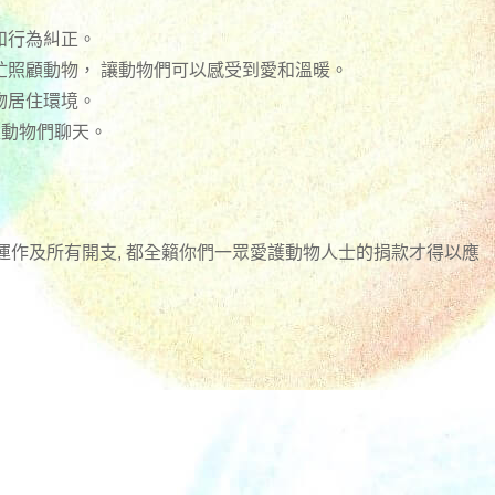
和行為糾正。
忙照顧動物， 讓動物們可以感受到愛和溫暖。
物居住環境。
跟動物們聊天。
日常運作及所有開支, 都全籟你們一眾愛護動物人士的捐款才得以應