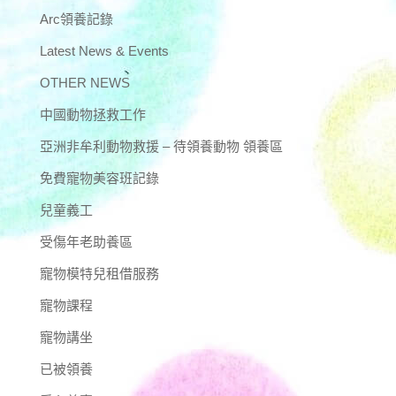
Arc領養記錄
Latest News & Events
OTHER NEWS
中國動物拯救工作
亞洲非牟利動物救援 – 待領養動物 領養區
免費寵物美容班記錄
兒童義工
受傷年老助養區
寵物模特兒租借服務
寵物課程
寵物講坐
已被領養