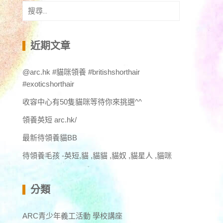
搜
尋
關
鍵
近期文章
字:
@arc.hk #貓咪領養 #britishshorthair
#exoticshorthair
收容中心有50隻貓咪等待你來挑選^^
領養英短 arc.hk/
最新待領養貓BB
待領養毛孩 -英短,貓 ,貓貓 ,貓奴 ,貓星人 ,貓咪
分類
ARC青少年義工活動 學校講座