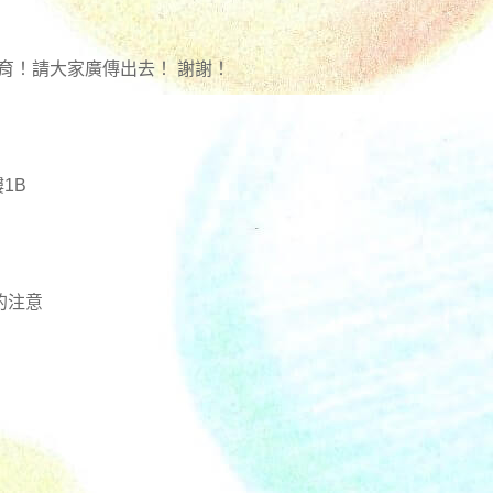
育！請大家廣傳出去！ 謝謝！
1B
的注意