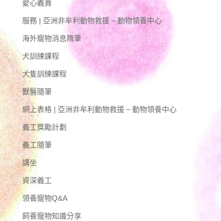
愛心義賣
服務 | 亞洲非牟利動物救援 – 動物領養中心
海外寵物消息隋筆
犬訓練課程
犬隻訓練課程
獸醫隨筆
網上表格 | 亞洲非牟利動物救援 – 動物領養中心
義工獎勵計劃
義工隨筆
講坐
資深義工
領養寵物Q&A
飼養寵物知識分享