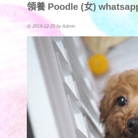
領養 Poodle (女) whatsapp
2019-12-20
by
Admin