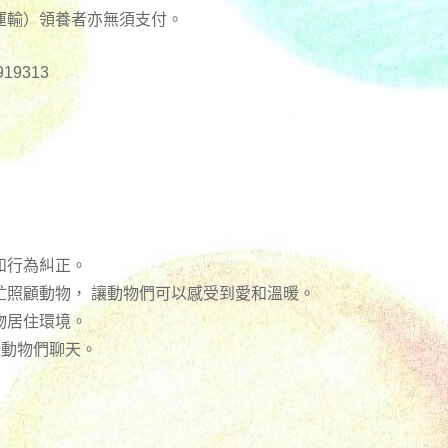
運輸）領養者亦無須支付。
919313
和行為糾正。
忙照顧動物， 讓動物們可以感受到愛和溫暖。
物居住環境。
跟動物們聊天。