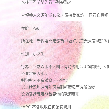
※往下看前請先看下列幾點※
＊領養人必須年滿18歲，須接受家訪， 同意自費絕
年齡：2歲
所在地：新界屯門建發街11號好景工業大廈a座13樓
性別：小女生
行為：平常沒事不太叫，有時會用吠叫試圖吸引人
不會定點大小便
對狗對人不會護食，不挑食
以上狀況均有可能因為到新環境而有所改變
欲領養請確定能包容他的缺適應期
*ARC 不會收取任何領養費用