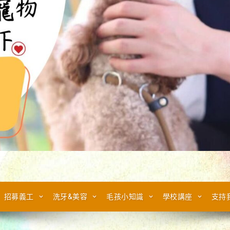
招募義工
洗牙&美容
毛孩小知識
學校講座
支持