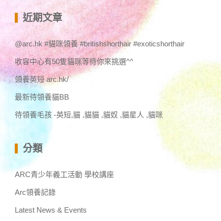
關
鍵
近期文章
字:
@arc.hk #貓咪領養 #britishshorthair #exoticshorthair
收容中心有50隻貓咪等待你來挑選^^
領養英短 arc.hk/
最新待領養貓BB
待領養毛孩 -英短,貓 ,貓貓 ,貓奴 ,貓星人 ,貓咪
分類
ARC青少年義工活動 學校講座
Arc領養記錄
Latest News & Events