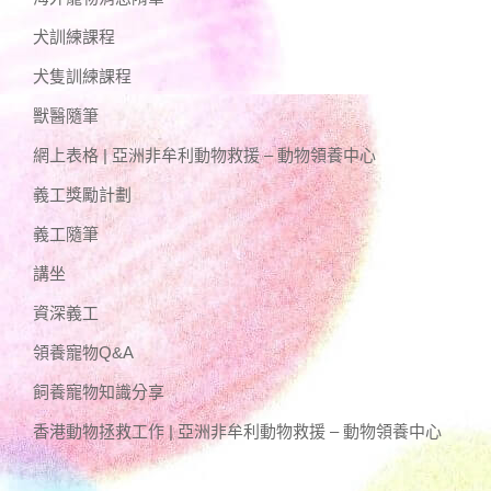
犬訓練課程
犬隻訓練課程
獸醫隨筆
網上表格 | 亞洲非牟利動物救援 – 動物領養中心
義工獎勵計劃
義工隨筆
講坐
資深義工
領養寵物Q&A
飼養寵物知識分享
香港動物拯救工作 | 亞洲非牟利動物救援 – 動物領養中心