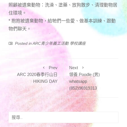
照顧被遺棄動物：洗澡、塗藥、放狗散步、清理動物居
住環境。
* 抱抱被遺棄動物，給牠們一些愛、做基本訓練、跟動
物們聊天。
Posted in
ARC青少年義工活動 學校講座
Prev
Next
ARC 2020春季行山日
領養 Poodle (男)
HIKING DAY
whatsapp
(852)96919313
搜
尋