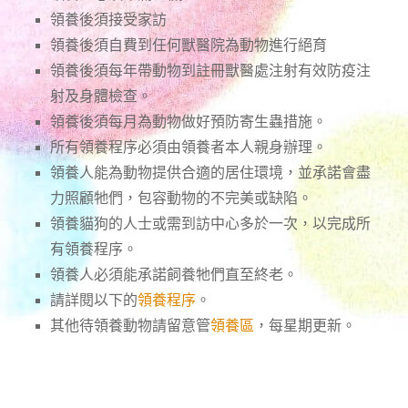
領養後須接受家訪
領養後須自費到任何獸醫院為動物進行絕育
領養後須每年帶動物到註冊獸醫處注射有效防疫注
射及身體檢查。
領養後須每月為動物做好預防寄生蟲措施。
所有領養程序必須由領養者本人親身辦理。
領養人能為動物提供合適的居住環境，並承諾會盡
力照顧牠們，包容動物的不完美或缺陷。
領養貓狗的人士或需到訪中心多於一次，以完成所
有領養程序。
領養人必須能承諾飼養牠們直至終老。
請詳閱以下的
領養程序
。
其他待領養動物請留意管
領養區
，每星期更新。