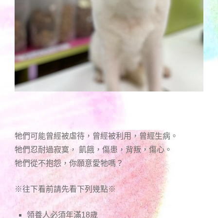
牠們可能曾經被虐待，曾經被利用，曾經生病。
牠們忍耐過寂寞， 飢餓，傷患，背叛，傷心。
牠們從不抱怨，你願意愛牠嗎？
※往下看前請先看下列幾點※
領養人必須年滿18歲