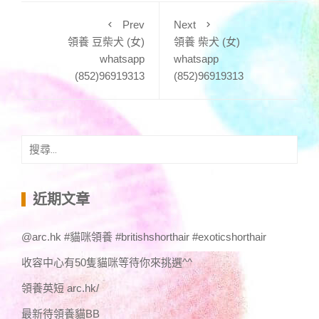
Prev
Next
領養 豆柴犬 (女)
領養 柴犬 (女)
whatsapp
whatsapp
(852)96919313
(852)96919313
搜
尋
關
鍵
近期文章
字:
@arc.hk #貓咪領養 #britishshorthair #exoticshorthair
收容中心有50隻貓咪等待你來挑選^^
領養英短 arc.hk/
最新待領養貓BB