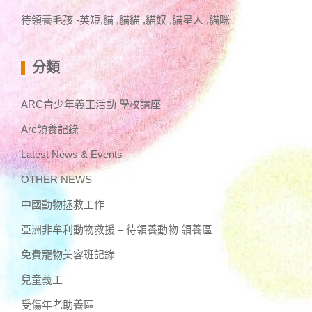
待領養毛孩 -英短,貓 ,貓貓 ,貓奴 ,貓星人 ,貓咪
分類
ARC青少年義工活動 學校講座
Arc領養記錄
Latest News & Events
OTHER NEWS
中國動物拯救工作
亞洲非牟利動物救援 – 待領養動物 領養區
免費寵物美容班記錄
兒童義工
受傷年老助養區