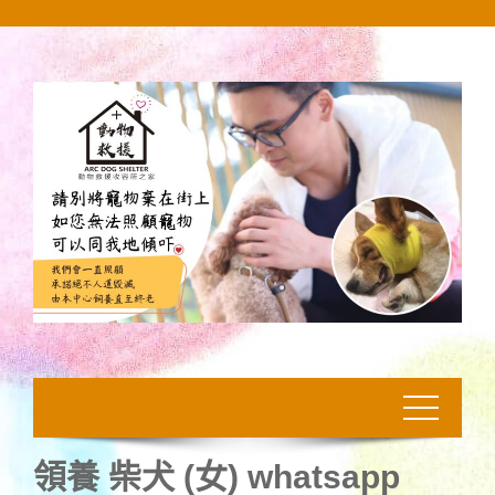
Skip
to
content
領養 柴犬 (女) whatsapp