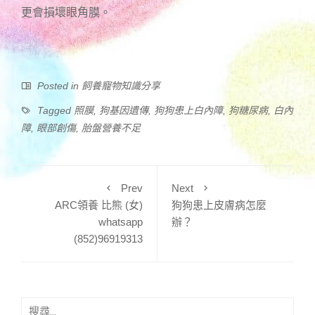
更會損壞眼角膜。
Posted in
飼養寵物知識分享
Tagged
照膜
,
狗基因遺傳
,
狗狗患上白內障
,
狗糖尿病
,
白內
障
,
眼部創傷
,
胎盤營養不足
Prev
Next
ARC領養 比熊 (女)
狗狗患上皮膚病怎麼
whatsapp
辦？
(852)96919313
搜