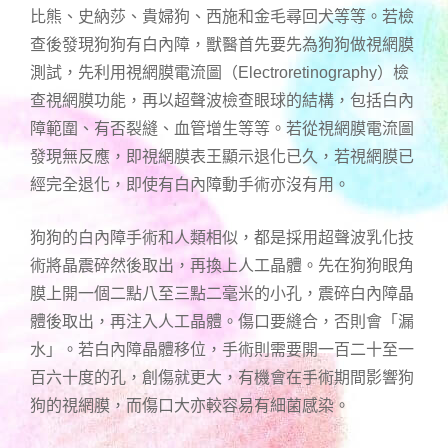
比熊、史納莎、貴婦狗、西施和金毛尋回犬等等。若檢
查後發現狗狗有白內障，獸醫首先要先為狗狗做視網膜
測試，先利用視網膜電流圖（Electroretinography）檢
查視網膜功能，再以超聲波檢查眼球的結構，包括白內
障範圍、有否裂縫、血管增生等等。若從視網膜電流圖
發現無反應，即視網膜表王顯示退化已久，若視網膜已
經完全退化，即使有白內障動手術亦沒有用。
狗狗的白內障手術和人類相似，都是採用超聲波乳化技
術將晶震碎然後取出，再換上人工晶體。先在狗狗眼角
膜上開一個二點八至三點二毫米的小孔，震碎白內障晶
體後取出，再注入人工晶體。傷口要縫合，否則會「漏
水」。若白內障晶體移位，手術則需要開一百二十至一
百六十度的孔，創傷就更大，有機會在手術期間影響狗
狗的視網膜，而傷口大亦較容易有細菌感染。