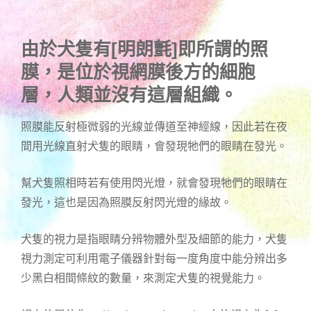
由於犬隻有[明朗氈]即所謂的照
膜，是位於視網膜後方的細胞
層，人類並沒有這層組織。
照膜能反射極微弱的光線並傳道至神經線，因此若在夜
間用光線直射犬隻的眼睛，會發現牠們的眼睛在發光。
幫犬隻照相時若有使用閃光燈，就會發現牠們的眼睛在
發光，這也是因為照膜反射閃光燈的緣故。
犬隻的視力是指眼睛分辨物體外型及細節的能力，犬隻
視力測定可利用電子儀器針對每一度角度中能分辨出多
少黑白相間條紋的數量，來測定犬隻的視覺能力。