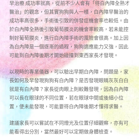
早治療 成功率就高，從前不少人會有「待白內障全熟才
醫治」的觀念，但其實狗狗與人一樣，白內障早醫治的
成功率高很多，手術後引致的併發症機會率也較低。由
於白內障全熟後引致葡萄膜炎的機會率較高，若未能控
制好葡萄膜炎，進行白內障手術的風險會很高。加上因
為白內障是一個逐漸的過程，狗狗適應能力又強，因此
可能到白內障後期才開始碰撞到東西家長才發現。
以現時的專業儀器，可以驗出早期白內障，問題是，家
長如何及早發現狗狗有白內障？是否發現眼睛灰灰白白
就是有白內障？家長從肉眼上則較難發現，因為白內障
可以長在眼球的不同位置，若在眼球中間或後細小位
置，便未能發現，可能要待白內障後期才懂得求醫。
建議家長可以嘗試在不同燈光及位置仔細觀察，亦有可
能看得出分別，當然最好可以定期做身體檢查。