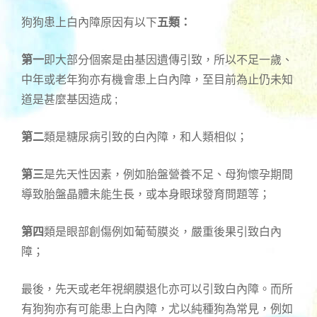
狗狗患上白內障原因有以下
五類：
第一
即大部分個案是由基因遺傳引致，所以不足一歲、
中年或老年狗亦有機會患上白內障，至目前為止仍未知
道是甚麼基因造成 ;
第二
類是糖尿病引致的白內障，和人類相似；
第三
是先天性因素，例如胎盤營養不足、母狗懷孕期間
導致胎盤晶體未能生長，或本身眼球發育問題等；
第四
類是眼部創傷例如葡萄膜炎，嚴重後果引致白內
障；
最後，先天或老年視網膜退化亦可以引致白內障。而所
有狗狗亦有可能患上白內障，尤以純種狗為常見，例如