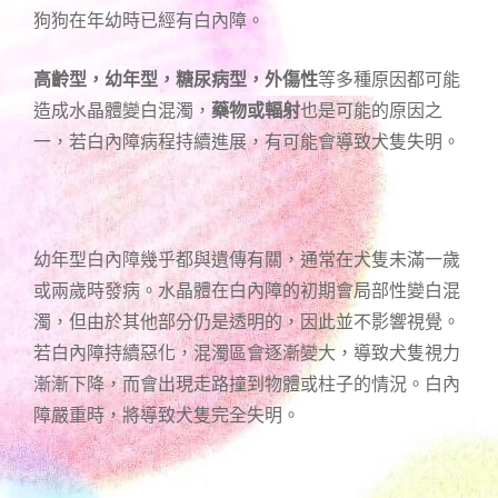
狗狗在年幼時已經有白內障。
高齡型，幼年型，糖尿病型，外傷性
等多種原因都可能
造成水晶體變白混濁，
藥物或輻射
也是可能的原因之
一，若白內障病程持續進展，有可能會導致犬隻失明。
幼年型白內障幾乎都與遺傳有關，通常在犬隻未滿一歲
或兩歲時發病。水晶體在白內障的初期會局部性變白混
濁，但由於其他部分仍是透明的，因此並不影響視覺。
若白內障持續惡化，混濁區會逐漸變大，導致犬隻視力
漸漸下降，而會出現走路撞到物體或柱子的情況。白內
障嚴重時，將導致犬隻完全失明。