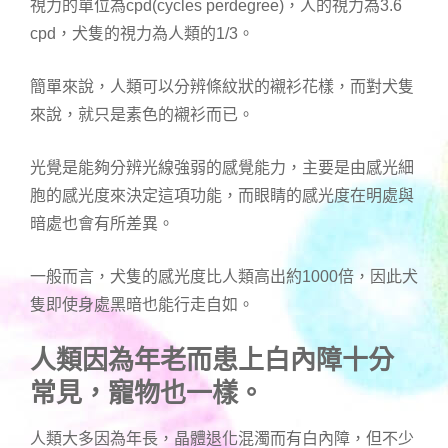
視力的單位為cpd(cycles perdegree)，人的視力為3.6
cpd，犬隻的視力為人類的1/3。
簡單來說，人類可以分辨條紋狀的襯衫花樣，而對犬隻
來說，就只是素色的襯衫而已。
光覺是能夠分辨光線強弱的感覺能力，主要是由感光細
胞的感光度來決定這項功能，而眼睛的感光度在明處與
暗處也會有所差異。
一般而言，犬隻的感光度比人類高出約1000倍，因此犬
隻即使身處黑暗也能行走自如。
人類因為年老而患上白內障十分
常見，寵物也一樣。
人類大多因為年長，晶體退化混濁而有白內障，但不少