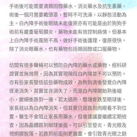
手術後可能需要滴類固醇藥水、消炎藥水及抗生素藥，
術後一個月需要戴頭罩，暫時不可洗澡，以靜態活動為
主。白內障手術後眼睛未能復原亦有可能是由於狗狗手
術前有嚴重葡萄膜炎，藥物未能有效控制病情。但基本
上白內障手術風險不高，做好手術後護理，復原很快。
除了消炎眼藥水，也有藥物包括類固醇或口服藥物。
坊間有很多聲稱可以預防白內障的藥水或藥物，經科研
證實並無效用，因為其實現階段白內障並不可以預防。
亦有些家長堅信這些藥物成效，為狗狗滴後發覺白內障
逐漸消失，其實並非消失了，而是白內障開始熟後縮
小，變細後跌到一邊，若太過熟，整塊會跌至眼球後，
家長就以為白內障消失，但其實只是跌到肉眼看不到位
置。醫生不會阻止家長用藥水，但會建議要繼續定期檢
查，因為晶體跌到眼球後面，可以引至發炎、青光眼及
視網膜脫落，若跌到前面則更嚴重，會引致青光眼之餘