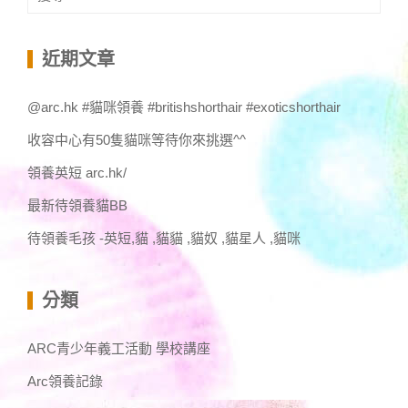
尋
關
鍵
近期文章
字:
@arc.hk #貓咪領養 #britishshorthair #exoticshorthair
收容中心有50隻貓咪等待你來挑選^^
領養英短 arc.hk/
最新待領養貓BB
待領養毛孩 -英短,貓 ,貓貓 ,貓奴 ,貓星人 ,貓咪
分類
ARC青少年義工活動 學校講座
Arc領養記錄