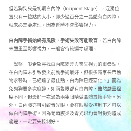
但若狗狗只是初期白內障（Incipient Stage），混濁位
置只有一粒點的大小，即少過百分之十晶體有白內障，
就未必需要處理，因為暫時不會影響視力。
白內障手術始終有風險，手術失敗可能致盲
，若白內障
未嚴重至影響視力，一般會待較遲才處理。
「獸醫一般希望尋找白內障變差與喪失視力的重疊點，
在白內障未引致發炎前動手術最好，但很多時家長帶動
物求醫時，已經過了最佳點，白內障已經惡化。」而為
免狗狗要多次麻醉，如兩隻眼都有白內障，雖然嚴重程
度不同，但最好一次過為兩隻眼睛做晶體置換手術。另
外，白內障亦可引致青光眼，要在眼壓受控制下才可以
做白內障手術。因為葡萄膜炎及青光眼均會對狗狗造成
痛楚，一定要先控制好。