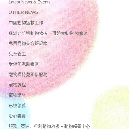
Latest News & Events
OTHER NEWS
中國動物拯救工作
亞洲非牟利動物救援 – 待領養動物 領養區
免費寵物美容班記錄
兒童義工
受傷年老助養區
寵物模特兒租借服務
寵物課程
寵物講坐
已被領養
愛心義賣
服務 | 亞洲非牟利動物救援 – 動物領養中心