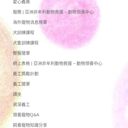
愛心義賣
服務 | 亞洲非牟利動物救援 – 動物領養中心
海外寵物消息隋筆
犬訓練課程
犬隻訓練課程
獸醫隨筆
網上表格 | 亞洲非牟利動物救援 – 動物領養中心
義工獎勵計劃
義工隨筆
講坐
資深義工
領養寵物Q&A
飼養寵物知識分享