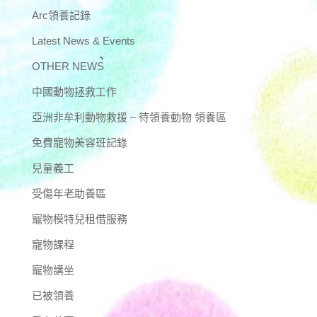
Arc領養記錄
Latest News & Events
OTHER NEWS
中國動物拯救工作
亞洲非牟利動物救援 – 待領養動物 領養區
免費寵物美容班記錄
兒童義工
受傷年老助養區
寵物模特兒租借服務
寵物課程
寵物講坐
已被領養