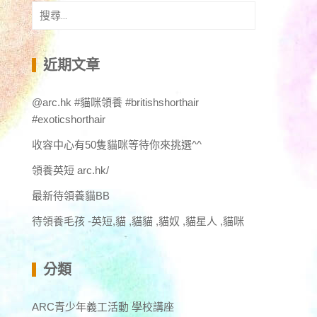
搜
尋
關
鍵
近期文章
字:
@arc.hk #貓咪領養 #britishshorthair
#exoticshorthair
收容中心有50隻貓咪等待你來挑選^^
領養英短 arc.hk/
最新待領養貓BB
待領養毛孩 -英短,貓 ,貓貓 ,貓奴 ,貓星人 ,貓咪
分類
ARC青少年義工活動 學校講座