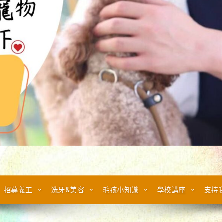
招募義工
洗牙&美容
毛孩小知識
學校講座
支持