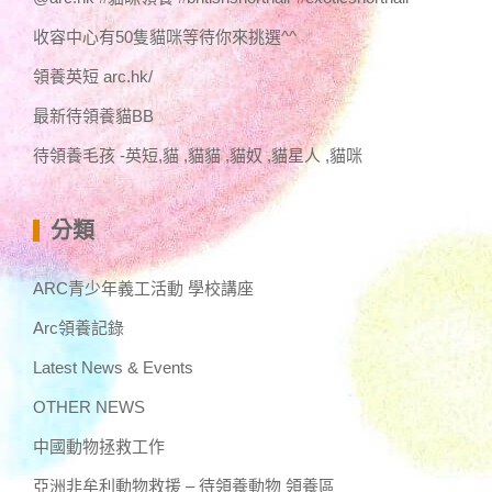
收容中心有50隻貓咪等待你來挑選^^
領養英短 arc.hk/
最新待領養貓BB
待領養毛孩 -英短,貓 ,貓貓 ,貓奴 ,貓星人 ,貓咪
分類
ARC青少年義工活動 學校講座
Arc領養記錄
Latest News & Events
OTHER NEWS
中國動物拯救工作
亞洲非牟利動物救援 – 待領養動物 領養區