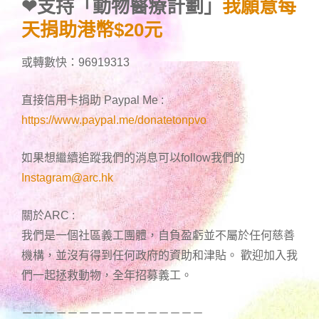
❤
支持「動物醫療計劃」
我願意每
天捐助港幣$20元
或轉數快：96919313
直接信用卡捐助 Paypal Me :
https://www.paypal.me/donatetonpvo
如果想繼續追蹤我們的消息可以follow我們的
Instagram@arc.hk
關於ARC :
我們是一個社區義工團體，自負盈虧並不屬於任何慈善
機構，並沒有得到任何政府的資助和津貼。 歡迎加入我
們一起拯救動物，全年招募義工。
－－－－－－－－－－－－－－－－