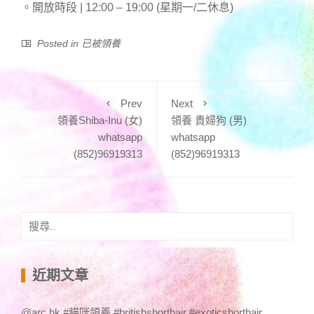
。開放時段 | 12:00 – 19:00 (星期一/二休息)
Posted in
已被領養
Prev
Next
領養Shiba-Inu (女)
領養 貴婦狗 (男)
whatsapp
whatsapp
(852)96919313
(852)96919313
搜
尋
關
鍵
近期文章
字:
@arc.hk #貓咪領養 #britishshorthair #exoticshorthair