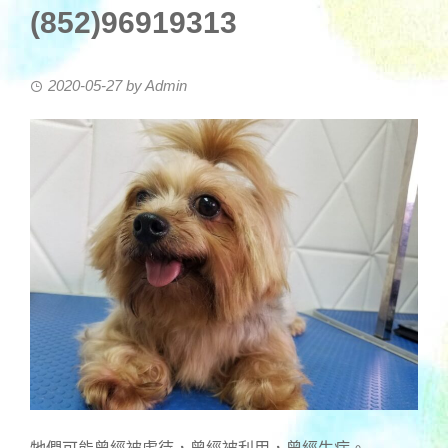
(852)96919313
2020-05-27
by
Admin