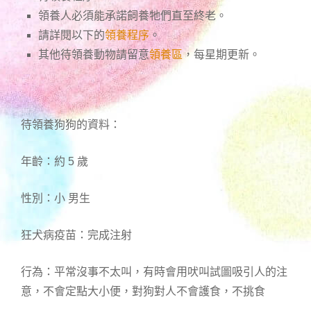
領養人必須能承諾飼養牠們直至終老。
請詳閱以下的
領養程序
。
其他待領養動物請留意
領養區
，每星期更新。
待領養狗狗的資料：
年齡：約 5 歲
性別：小 男生
狂犬病疫苗：完成注射
行為：平常沒事不太叫，有時會用吠叫試圖吸引人的注
意，不會定點大小便，對狗對人不會護食，不挑食