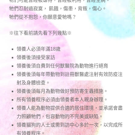
牠們可能曾經被虐待，曾經被利用，曾經生病。
牠們忍耐過寂寞， 飢餓，傷患，背叛，傷心。
牠們從不抱怨，你願意愛牠嗎？
※往下看前請先看下列幾點※
領養人必須年滿18歲
領養後須接受家訪
領養後須自費到任何獸醫院為動物進行絕育
領養後須每年帶動物到註冊獸醫處注射有效防疫注
射及身體檢查。
領養後須每月為動物做好預防寄生蟲措施。
所有領養程序必須由領養者本人親身辦理。
領養人能為動物提供合適的居住環境，並承諾會盡
力照顧牠們，包容動物的不完美或缺陷。
領養貓狗的人士或需到訪中心多於一次，以完成所
有領養程序。