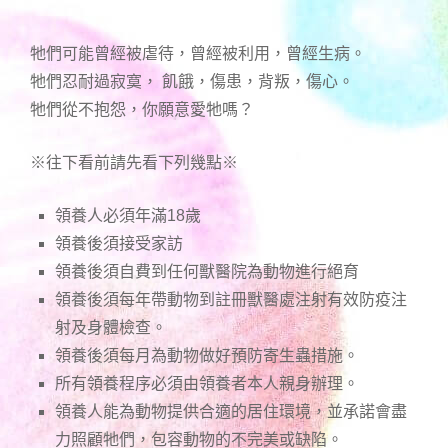
牠們可能曾經被虐待，曾經被利用，曾經生病。
牠們忍耐過寂寞， 飢餓，傷患，背叛，傷心。
牠們從不抱怨，你願意愛牠嗎？
※往下看前請先看下列幾點※
領養人必須年滿18歲
領養後須接受家訪
領養後須自費到任何獸醫院為動物進行絕育
領養後須每年帶動物到註冊獸醫處注射有效防疫注
射及身體檢查。
領養後須每月為動物做好預防寄生蟲措施。
所有領養程序必須由領養者本人親身辦理。
領養人能為動物提供合適的居住環境，並承諾會盡
力照顧牠們，包容動物的不完美或缺陷。