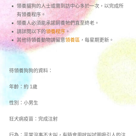
領養貓狗的人士或需到訪中心多於一次，以完成所
有領養程序。
領養人必須能承諾飼養牠們直至終老。
請詳閱以下的
領養程序
。
其他待領養動物請留意
領養區
，每星期更新。
待領養狗狗的資料：
年齡：約 1歲
性別：小男生
狂犬病疫苗：完成注射
行為：平常沒事不太叫，有時會用吠叫試圖吸引人的注