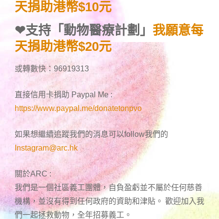
天捐助港幣$10元
❤
支持「動物醫療計劃」
我願意每
天捐助港幣$20元
或轉數快：96919313
直接信用卡捐助 Paypal Me :
https://www.paypal.me/donatetonpvo
如果想繼續追蹤我們的消息可以follow我們的
Instagram@arc.hk
關於ARC :
我們是一個社區義工團體，自負盈虧並不屬於任何慈善
機構，並沒有得到任何政府的資助和津貼。 歡迎加入我
們一起拯救動物，全年招募義工。