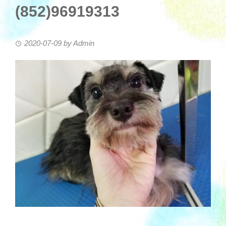
(852)96919313
2020-07-09
by
Admin