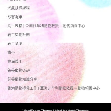
犬隻訓練課程
獸醫隨筆
網上表格 | 亞洲非牟利動物救援 – 動物領養中心
義工獎勵計劃
義工隨筆
講坐
資深義工
領養寵物Q&A
飼養寵物知識分享
香港動物拯救工作 | 亞洲非牟利動物救援 – 動物領養中心
WordPress Theme |
Viral
by HashThemes