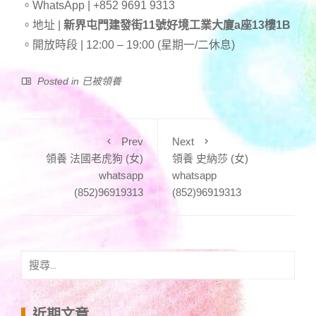
。WhatsApp | +852 9691 9313
。地址 |
新界屯門建發街11號好境工業大廈a座13樓1B
。開放時段 | 12:00 – 19:00 (星期一/二休息)
Posted in
已被領養
Prev
Next
領養 法國老虎狗 (女)
領養 史納莎 (女)
whatsapp
whatsapp
(852)96919313
(852)96919313
搜
尋
關
鍵
近期文章