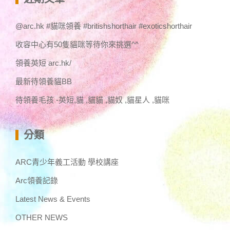
字:
@arc.hk #貓咪領養 #britishshorthair #exoticshorthair
收容中心有50隻貓咪等待你來挑選^^
領養英短 arc.hk/
最新待領養貓BB
待領養毛孩 -英短,貓 ,貓貓 ,貓奴 ,貓星人 ,貓咪
分類
ARC青少年義工活動 學校講座
Arc領養記錄
Latest News & Events
OTHER NEWS