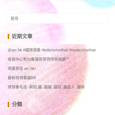
搜
尋
關
鍵
近期文章
字:
@arc.hk #貓咪領養 #britishshorthair #exoticshorthair
收容中心有50隻貓咪等待你來挑選^^
領養英短 arc.hk/
最新待領養貓BB
待領養毛孩 -英短,貓 ,貓貓 ,貓奴 ,貓星人 ,貓咪
分類