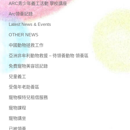
ARC青少年義工活動 學校講座
Arc領養記錄
Latest News & Events
OTHER NEWS
中國動物拯救工作
亞洲非牟利動物救援 – 待領養動物 領養區
免費寵物美容班記錄
兒童義工
受傷年老助養區
寵物模特兒租借服務
寵物課程
寵物講坐
已被領養