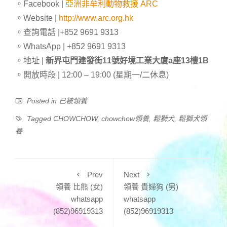
。Facebook |
亞洲非牟利動物救援 ARC
。Website |
http://www.arc.org.hk
。查詢電話 |+852 9691 9313
。WhatsApp | +852 9691 9313
。地址 |
新界屯門建發街11號好境工業大廈a座13樓1B
。開放時段 | 12:00 – 19:00 (星期一/二休息)
Posted in
已被領養
Tagged
CHOWCHOW
,
chowchow領養
,
鬆獅犬
,
鬆獅犬領
養
Prev
Next
領養 比熊 (女)
領養 貴婦狗 (男)
whatsapp
whatsapp
(852)96919313
(852)96919313