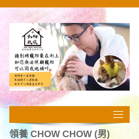
Skip
to
content
領養 CHOW CHOW (男)