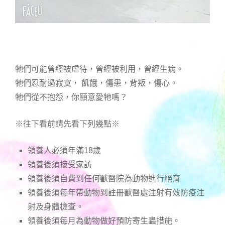
牠們可能曾經被虐待，曾經被利用，曾經生病。
牠們忍耐過寂寞， 飢餓，傷患，背叛，傷心。
牠們從不抱怨，你願意愛牠嗎？
※往下看前請先看下列幾點※
領養人必須年滿18歲
領養後須接受家訪
領養後須自費到任何獸醫院為動物進行絕育
領養後須每年帶動物到註冊獸醫處注射有效防疫注
射及身體檢查。
領養後須每月為動物做好預防寄生蟲措施。