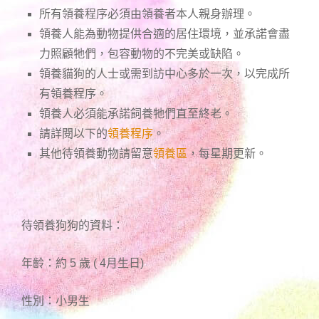
所有領養程序必須由領養者本人親身辦理。
領養人能為動物提供合適的居住環境，並承諾會盡
力照顧牠們，包容動物的不完美或缺陷。
領養貓狗的人士或需到訪中心多於一次，以完成所
有領養程序。
領養人必須能承諾飼養牠們直至終老。
請詳閱以下的
領養程序
。
其他待領養動物請留意
領養區
，每星期更新。
待領養狗狗的資料：
年齡：約 5 歲 ( 4月生日)
性別：小男生