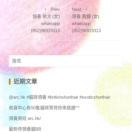
Prev
Next
領養 柴犬 (女)
領養 貴婦 (女)
whatsapp
whatsapp
(852)96919313
(852)96919313
搜
尋
關
鍵
近期文章
字:
@arc.hk #貓咪領養 #britishshorthair #exoticshorthair
收容中心有50隻貓咪等待你來挑選^^
領養英短 arc.hk/
最新待領養貓BB