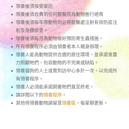
領養後須接受家訪
領養後須自費到任何獸醫院為動物進行絕育
領養後須每年帶動物到註冊獸醫處注射有效防疫注
射及身體檢查。
領養後須每月為動物做好預防寄生蟲措施。
所有領養程序必須由領養者本人親身辦理。
領養人能為動物提供合適的居住環境，並承諾會盡
力照顧牠們，包容動物的不完美或缺陷。
領養貓狗的人士或需到訪中心多於一次，以完成所
有領養程序。
領養人必須能承諾飼養牠們直至終老。
請詳閱以下的
領養程序
。
其他待領養動物請留意
領養區
，每星期更新。