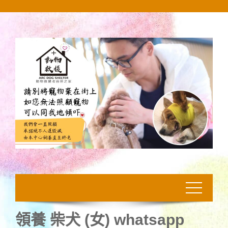
Skip
to
content
領養 柴犬 (女) whatsapp