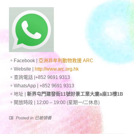
。Facebook |
亞洲非牟利動物救援 ARC
。Website |
http://www.arc.org.hk
。查詢電話 |+852 9691 9313
。WhatsApp | +852 9691 9313
。地址 |
新界屯門建發街11號好景工業大廈a座13樓1B
。開放時段 | 12:00 – 19:00 (星期一/二休息)
Posted in
已被領養