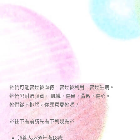
牠們可能曾經被虐待，曾經被利用，曾經生病。
牠們忍耐過寂寞， 飢餓，傷患，背叛，傷心。
牠們從不抱怨，你願意愛牠嗎？
※往下看前請先看下列幾點※
領養人必須年滿18歲