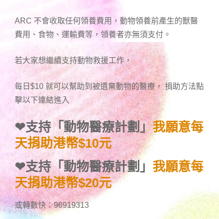
ARC 不會收取任何領養費用，動物領養前產生的獸醫
費用、食物、運輸費等，領養者亦無須支付。
若大家想繼續支持動物救援工作，
每日$10 就可以幫助到被遺棄動物的醫療， 捐助方法點
擊以下連結進入
❤
支持「動物醫療計劃」
我願意每
天捐助港幣$10元
❤
支持「動物醫療計劃」
我願意每
天捐助港幣$20元
或轉數快：96919313