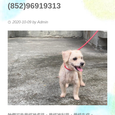
(852)96919313
2020-10-09
by
Admin