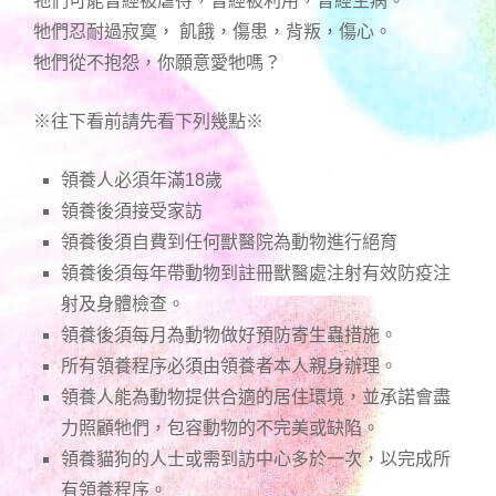
牠們可能曾經被虐待，曾經被利用，曾經生病。
牠們忍耐過寂寞， 飢餓，傷患，背叛，傷心。
牠們從不抱怨，你願意愛牠嗎？
※往下看前請先看下列幾點※
領養人必須年滿18歲
領養後須接受家訪
領養後須自費到任何獸醫院為動物進行絕育
領養後須每年帶動物到註冊獸醫處注射有效防疫注
射及身體檢查。
領養後須每月為動物做好預防寄生蟲措施。
所有領養程序必須由領養者本人親身辦理。
領養人能為動物提供合適的居住環境，並承諾會盡
力照顧牠們，包容動物的不完美或缺陷。
領養貓狗的人士或需到訪中心多於一次，以完成所
有領養程序。