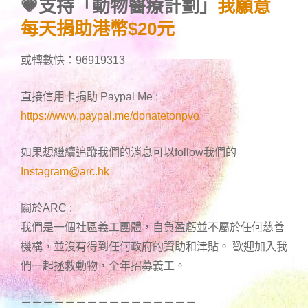
💗支持「動物醫療計劃」
我願意
每天捐助港幣$20元
或轉數快：96919313
直接信用卡捐助 Paypal Me :
https://www.paypal.me/donatetonpvo
如果想繼續追蹤我們的消息可以follow我們的
Instagram@arc.hk
關於ARC :
我們是一個社區義工團體，自負盈虧並不屬於任何慈善
機構，並沒有得到任何政府的資助和津貼。 歡迎加入我
們一起拯救動物，全年招募義工。
－－－－－－－－－－－－－－－－