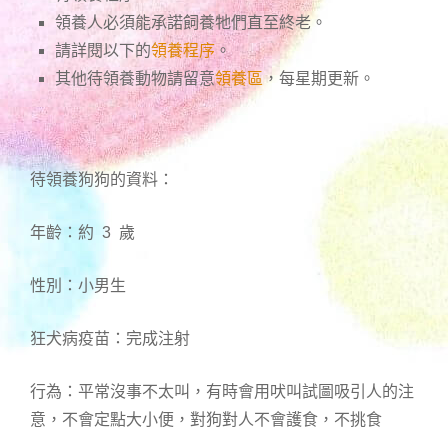
領養人必須能承諾飼養牠們直至終老。
請詳閱以下的
領養程序
。
其他待領養動物請留意
領養區
，每星期更新。
待領養狗狗的資料：
年齡：約 3 歲
性別：小男生
狂犬病疫苗：完成注射
行為：平常沒事不太叫，有時會用吠叫試圖吸引人的注
意，不會定點大小便，對狗對人不會護食，不挑食