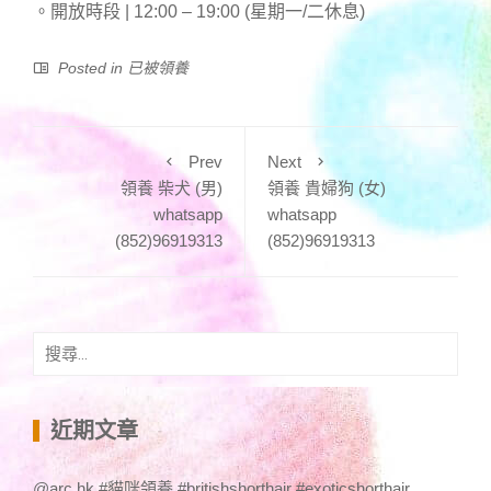
。開放時段 | 12:00 – 19:00 (星期一/二休息)
Posted in
已被領養
Prev
Next
領養 柴犬 (男)
領養 貴婦狗 (女)
whatsapp
whatsapp
(852)96919313
(852)96919313
搜
尋
關
鍵
近期文章
字:
@arc.hk #貓咪領養 #britishshorthair #exoticshorthair