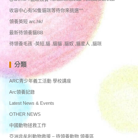
收容中心有50隻貓咪等待你來挑選^^
領養英短 arc.hk/
最新待領養貓BB
待領養毛孩 -英短,貓 ,貓貓 ,貓奴 ,貓星人 ,貓咪
分類
ARC青少年義工活動 學校講座
Arc領養記錄
Latest News & Events
OTHER NEWS
中國動物拯救工作
亞洲非牟利動物救援 – 待領養動物 領養區