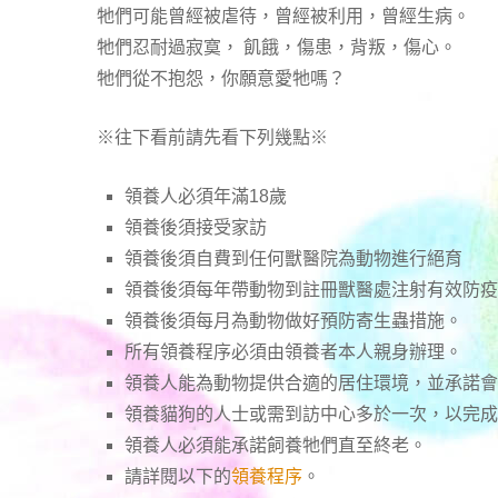
牠們可能曾經被虐待，曾經被利用，曾經生病。
牠們忍耐過寂寞， 飢餓，傷患，背叛，傷心。
牠們從不抱怨，你願意愛牠嗎？
※往下看前請先看下列幾點※
領養人必須年滿18歲
領養後須接受家訪
領養後須自費到任何獸醫院為動物進行絕育
領養後須每年帶動物到註冊獸醫處注射有效防疫
領養後須每月為動物做好預防寄生蟲措施。
所有領養程序必須由領養者本人親身辦理。
領養人能為動物提供合適的居住環境，並承諾會
領養貓狗的人士或需到訪中心多於一次，以完成
領養人必須能承諾飼養牠們直至終老。
請詳閱以下的
領養程序
。