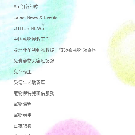
Arc領養記錄
Latest News & Events
OTHER NEWS
中國動物拯救工作
亞洲非牟利動物救援 – 待領養動物 領養區
免費寵物美容班記錄
兒童義工
受傷年老助養區
寵物模特兒租借服務
寵物課程
寵物講坐
已被領養