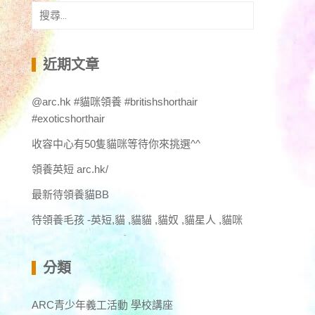
搜
尋
關
鍵
近期文章
字:
@arc.hk #貓咪領養 #britishshorthair
#exoticshorthair
收容中心有50隻貓咪等待你來挑選^^
領養英短 arc.hk/
最新待領養貓BB
待領養毛孩 -英短,貓 ,貓貓 ,貓奴 ,貓星人 ,貓咪
分類
ARC青少年義工活動 學校講座