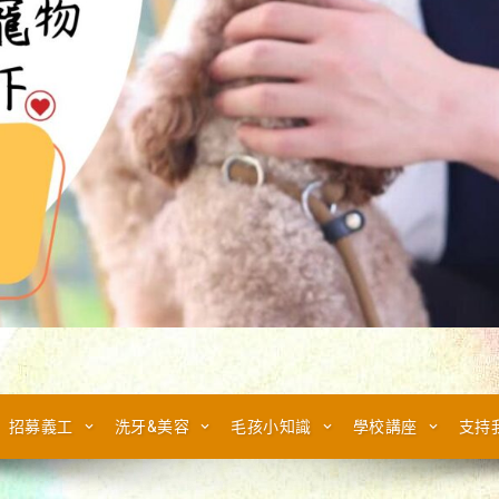
招募義工
洗牙&美容
毛孩小知識
學校講座
支持