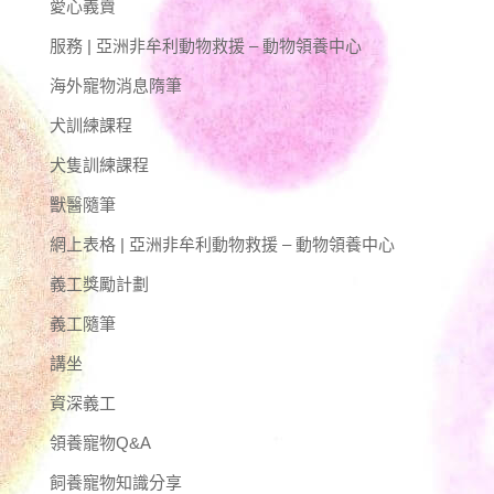
愛心義賣
服務 | 亞洲非牟利動物救援 – 動物領養中心
海外寵物消息隋筆
犬訓練課程
犬隻訓練課程
獸醫隨筆
網上表格 | 亞洲非牟利動物救援 – 動物領養中心
義工獎勵計劃
義工隨筆
講坐
資深義工
領養寵物Q&A
飼養寵物知識分享