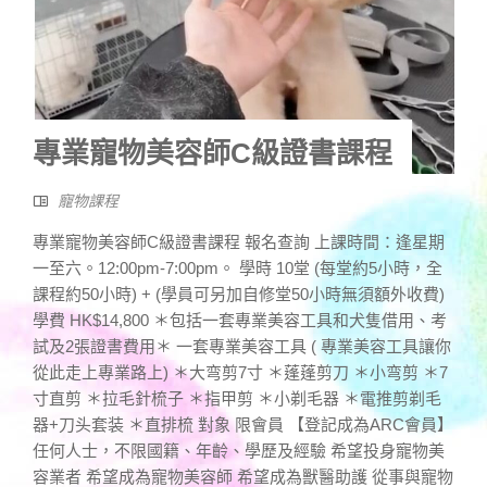
專業寵物美容師C級證書課程
寵物課程
專業寵物美容師C級證書課程 報名查詢 上課時間：逢星期
一至六。12:00pm-7:00pm。 學時 10堂 (每堂約5小時，全
課程約50小時) + (學員可另加自修堂50小時無須額外收費)
學費 HK$14,800 ＊包括一套專業美容工具和犬隻借用、考
試及2張證書費用＊ 一套專業美容工具 ( 專業美容工具讓你
從此走上專業路上) ＊大弯剪7寸 ＊蓬蓬剪刀 ＊小弯剪 ＊7
寸直剪 ＊拉毛針梳子 ＊指甲剪 ＊小剃毛器 ＊電推剪剃毛
器+刀头套装 ＊直排梳 對象 限會員 【登記成為ARC會員】
任何人士，不限國籍、年齡、學歷及經驗 希望投身寵物美
容業者 希望成為寵物美容師 希望成為獸醫助護 從事與寵物