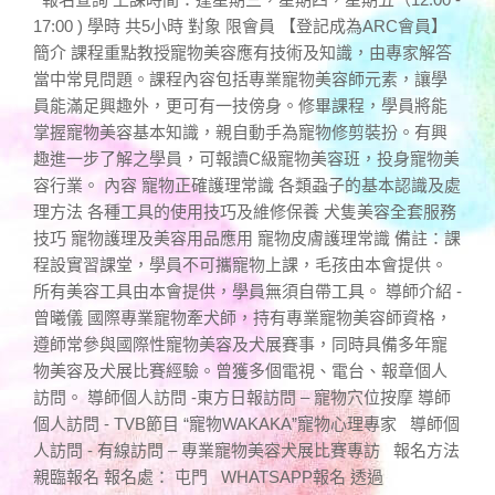
17:00 ) 學時 共5小時 對象 限會員 【登記成為ARC會員】
簡介 課程重點教授寵物美容應有技術及知識，由專家解答
當中常見問題。課程內容包括專業寵物美容師元素，讓學
員能滿足興趣外，更可有一技傍身。修畢課程，學員將能
掌握寵物美容基本知識，親自動手為寵物修剪裝扮。有興
趣進一步了解之學員，可報讀C級寵物美容班，投身寵物美
容行業。 內容 寵物正確護理常識 各類蝨子的基本認識及處
理方法 各種工具的使用技巧及維修保養 犬隻美容全套服務
技巧 寵物護理及美容用品應用 寵物皮膚護理常識 備註：課
程設實習課堂，學員不可攜寵物上課，毛孩由本會提供。
所有美容工具由本會提供，學員無須自帶工具。 導師介紹 -
曾曦儀 國際專業寵物牽犬師，持有專業寵物美容師資格，
遵師常參與國際性寵物美容及犬展賽事，同時具備多年寵
物美容及犬展比賽經驗。曾獲多個電視、電台、報章個人
訪問。 導師個人訪問 -東方日報訪問 – 寵物穴位按摩 導師
個人訪問 - TVB節目 “寵物WAKAKA”寵物心理專家 導師個
人訪問 - 有線訪問 – 專業寵物美容犬展比賽專訪 報名方法
親臨報名 報名處： 屯門 WHATSAPP報名 透過