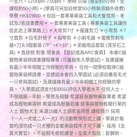
一至六。12:00pm-7:00pm。 學時 10堂 (每堂約5小時，全
課程約50小時) + (學員可另加自修堂50小時無須額外收費)
學費 HK$19800 ＊包括一套專業美容工具和犬隻借用、考
試及2張證書費用＊ 一套專業美容工具 ( 專業美容工具讓你
從此走上專業路上) ＊大弯剪7寸 ＊蓬蓬剪刀 ＊小弯剪 ＊7
寸直剪 ＊拉毛針梳子 ＊指甲剪 ＊小剃毛器 ＊電推剪剃毛
器+刀头3個套装 (7F" +4"+10" ) ＊潔齒用品套裝 (清牙石工
具) ＊直排梳 對象 限會員 【登記成為ARC會員】 本會C級
寵物美容師證書課程畢業 (可獲豁免入學面試)，及建議擁
有最少半年相關工作經驗的學員。 任何一間學校取得C級
寵物美容師證書，並通過本會的入學面試 (必須自備長毛犬
一只參與面試)，及建議擁有最少半年相關工作經驗的學
員。 *入學面試須支付$300以評估入學者水平 任何人士，
不限國籍、年齡、學歷及經驗 希望投身寵物美容業者 希望
成為寵物美容師 希望成為獸醫助護 從事與寵物有關行業的
人士 寵物犬主 未滿15歲人士須家長同意 課程簡介 採用
《一人一犬或二人一犬》的活動教學形式上課，學員於每
堂均須完成一只犬種的全套美容程序才可下課。 採用《全
真犬實習》，不設假毛修剪課堂。全真犬包括：鬆獅狗、