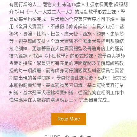
有關行業的人士 寵物犬主 未滿15歲人士須家長同意 課程簡
介 採用《一人一犬或二人一犬》的活動教學形式上課，學
員於每堂均須完成一只犬種的全套美容程序才可下課。 採
用《全真犬實習》，不設假毛修剪課堂。全真犬包括：鬆
獅狗、貴婦、比熊、松鼠、摩天使、西施、約瑟、史納莎
等，視乎導師安排。全真犬實習不但著重犬隻控制及解結
拉毛訓練，更加著重在犬隻真實體型及骨骼角度上的運剪
技巧鍛鍊。 採用《小班教學》的形式授課，讓學員與導師
零距離接觸。學員更可有充足的時間提問及了解導師所教
授的每一項課題，而導師亦可仔細觀察及糾正學員在實習
期間出現的各種問題。 學員修畢此課程後，應能： 掌握基
本寵物飼養知識、基本寵物美容知識、基本寵物美容行業
知識、基本冠軍犬種錦標賽知識，從而能夠在相關工作中
懂得應用在與顧客的溝通應對上。 完全獨自完成...
Read More