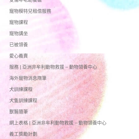
寵物模特兒租借服務
寵物課程
寵物講坐
已被領養
愛心義賣
服務 | 亞洲非牟利動物救援 – 動物領養中心
海外寵物消息隋筆
犬訓練課程
犬隻訓練課程
獸醫隨筆
網上表格 | 亞洲非牟利動物救援 – 動物領養中心
義工獎勵計劃