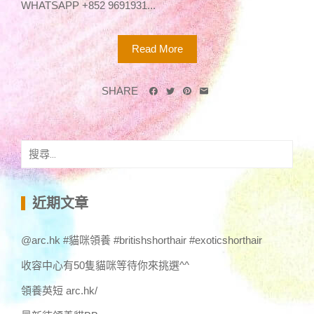
WHATSAPP +852 9691931...
Read More
SHARE
搜
尋
關
鍵
近期文章
字:
@arc.hk #貓咪領養 #britishshorthair #exoticshorthair
收容中心有50隻貓咪等待你來挑選^^
領養英短 arc.hk/