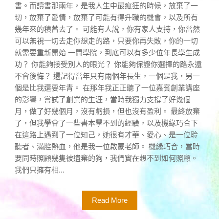
書。而讀書那兩年，是我人生中最瘋狂的時候，放棄了一
切，放棄了愛情，放棄了可能有得升職的機會，以及所有
幾年來的積蓄去了。 可能有人說，你有家人支持，你當然
可以無視一切去走你想走的路，只要你再失敗，你的一切
就需要重新開始 一間學院，到底可以有多少位年長學生成
功？ 你能夠接受別人的眼光？ 你能夠保證你選擇的路永遠
不會後悔？ 還記得當年只有兩個年長生，一個是我，另一
個是比我還要年青。 在那年我正正聽了一位嘉賓創業講座
的影響，嘗試了創業的生涯，當時我獨力支撐了好幾個
月，做了好幾個月，沒有虧損，但也沒有盈利。 最終放棄
了，但我學會了一些書本學不到的經驗，以及機緣巧合下
在這路上遇到了一位知己，她很有才華、愛心、是一位聆
聽者、滿腔熱血，他是我一位啟蒙老師。 機緣巧合，當時
要同時照顧幾隻被遺棄的狗，我們實在想不到如何照顧。
我們只擁有相...
Read More