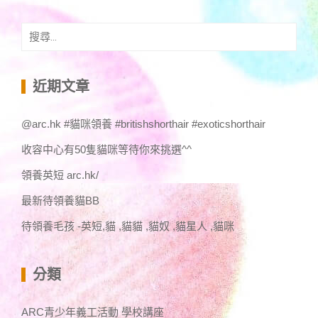
搜
尋
關
鍵
近期文章
字:
@arc.hk #貓咪領養 #britishshorthair #exoticshorthair
收容中心有50隻貓咪等待你來挑選^^
領養英短 arc.hk/
最新待領養貓BB
待領養毛孩 -英短,貓 ,貓貓 ,貓奴 ,貓星人 ,貓咪
分類
ARC青少年義工活動 學校講座