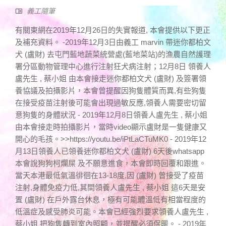
義工隨筆
有關東網在2019年12月26日的失實報道, 本會提供以下更正
及補充資料。 -2019年12月3日由義工 marvin 帶迷你都柏文
犬 (盧財) 去屯門藍地蔬菜統營處(藍地菜站)的漁農自然護理
署分區動物管理中心進行注射狂犬病注射；12月8日 領養人
盧先生 , 蔡小姐 由本會接走迷你都柏文犬 (盧財) 及簽署領
養協議及拍攝影片，本會曾提醒因狗隻體質而異,有些狗隻
在接受疫苗注射後可能會出現過敏反應,領養人需要密切留
意狗隻的身體狀況 - 2019年12月8日領養人盧先生 , 蔡小姐
由本會接走時拍攝影片，當時video顯示盧財是一隻健康又
開心的毛孩。>>https://youtu.be/iPtLaCTuMK0 - 2019年12
月13日領養人已領養迷你都柏文犬 (盧財) 6天後whatsapp
本會說狗狗柯爛屎 及不願意進食，本會即時回覆和跟進。
當天本港最低氣溫徘徊在13-18度,因 (盧財) 曾接受了疫苗
注射,身體免疫力低,其間領養人盧先生 , 蔡小姐 這6天是安
置 (盧財) 在戶外露台休息，極有可能體溫低有相當程度的
低溫症及感受肺炎可能。本會已經強烈要求領養人盧先生 ,
蔡小姐 把狗隻轉到室內照顧，並提醒必須保暖。 - 2019年