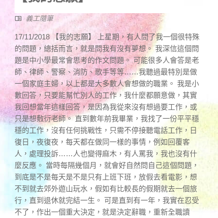
義工隨筆
17/11/2018 【我的志願】 上星期，有人問了我一個很特殊
的問題，總括而言，就是問我有沒有夢想。 我深信這個問
題是中小學最常會思考的作文問題。 可能很多人會答是老
師、律師、警察、消防、歌手等等……我聽過最特別是做
一個家庭主婦，以上都是大多數人會想做的職業。 我是小
數回答，只要能幫忙別人的工作，我什麼都願意做，其實
我回想當年這樣回答，是因為我從來沒有想過要工作，或
只是想敷衍老師。 直到數年前我畢業，我找了一份平平穩
穩的工作，沒有任何挑戰性，只需不停接聽電話工作，日
復日，夜復夜，每天都在做同一樣的事情，例如回覆客
人，處理投訴……人也變得麻木，有人罵我，我也沒有什
麼反應。 當時每隔幾個月，就會好自然問自己這個問題，
到底是不是每天是不是只有上班下班，放假去看電影，想
不到就去郊外遊山玩水，假如有比較長的假期就去一個旅
行，直到退休就完結一生。 可是直到有一年，我實在忍受
不了，作出一個重大決定，就是決定辭職，重新全職讀