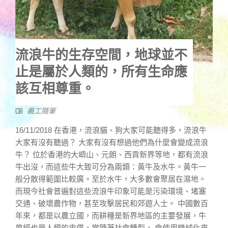
流浪牛的生存空間，地球並不
止是屬於人類的，所有生命應
該互相尊重。
義工隨筆
16/11/2018 在香港，流浪貓、狗大家可能聽得多，流浪牛
大家有沒有聽過？ 大家有沒有想過他們為什麼會變成流浪
牛？ 位於香港的大嶼山、元朗、西貢新界等地，都有流浪
牛出沒，而這些牛大致可分為兩類：黃牛及水牛。黃牛一
般分散得範圍比較廣。至於水牛，大多數會聚居在濕地。
而現今社會普遍對這些流浪牛印象可能是污染環境、堵塞
交通、破壞農作物，甚至攻擊居民和郊遊人士。 中國數百
年來，都是以農立國，而耕種是新界地區的主要發展，牛
曾經也是人類的忠僕，當隨著社會轉型， 會使用機械化來