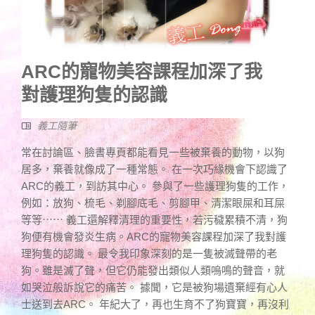
ARC的寵物美容課程加深了我
對護理狗隻的認識
義工隨筆
常在討論區、臉書專頁都能看見一些被棄養的動物，以狗
居多，棄養就像成了一種常態。 在一次巧緣機會下認識了
ARC的義工，到訪其中心。 參與了一些護理狗隻的工作，
例如：放狗、梳毛、剃腳底毛、剪腳甲、清潔眼屎和耳屎
等等⋯⋯ 義工還解釋清理的重要性，若污穢累積不清，狗
狗便有機會發炎生病。ARC的寵物美容課程加深了我對護
理狗隻的認識。 最令我印象深刻的是一隻被滅聲帶的老
狗。雖是滅了聲，但它仍能發出類似人類嗚鳴的聲音，就
如哭泣般訴說它的痛苦。 據聞，它是被狗場遺棄經有心人
士送到去ARC。 年紀大了，再也生育不了狗寶寶，再沒利