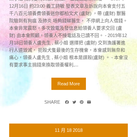
12月16日 約23:00 義工詩敏 發表文章及訴說向本會支付五
千八百元領養費領養迷你都柏文犬 (盧財) ，帶 (盧財) 獸醫
院驗到有狗瘟 及肺炎 唔夠錢睇醫生， 不停網上向人借錢。
本會非常震怒，多次致電及發信息給領養人要求交回 (盧
財) 由本會照顧，領養人不接電話及已讀不回。 - 2019年12
月18日領養人盧先生 , 蔡小姐 選擇把 (盧財) 交到漁護署進
行人道毀滅， 扼殺犬隻最後的生存機會，本會感到無奈和
痛心，領養人盧先生 , 蔡小姐 根本是謀殺(盧財) 。 - 本會沒
有要求事主捐錢來換取領養權利,...
Read More
SHARE
11 月
18
2018