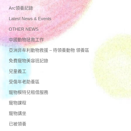
Arc領養記錄
Latest News & Events
OTHER NEWS
中國動物拯救工作
亞洲非牟利動物救援 – 待領養動物 領養區
免費寵物美容班記錄
兒童義工
受傷年老助養區
寵物模特兒租借服務
寵物課程
寵物講坐
已被領養