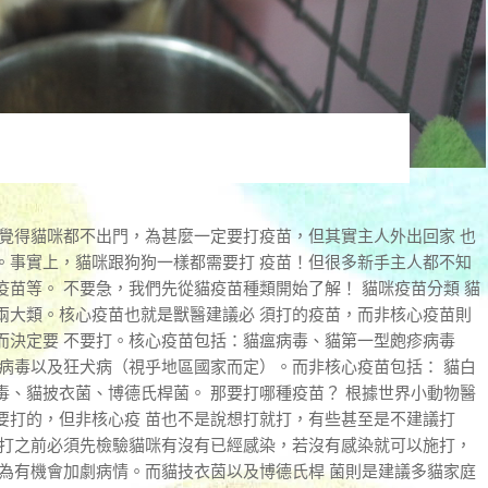
會覺得貓咪都不出門，為甚麼一定要打疫苗，但其實主人外出回家 也
。事實上，貓咪跟狗狗一樣都需要打 疫苗！但很多新手主人都不知
苗等。 不要急，我們先從貓疫苗種類開始了解！ 貓咪疫苗分類 貓
兩大類。核心疫苗也就是獸醫建議必 須打的疫苗，而非核心疫苗則
而決定要 不要打。核心疫苗包括：貓瘟病毒、貓第一型皰疹病毒
西病毒以及狂犬病（視乎地區國家而定）。而非核心疫苗包括： 貓白
毒、貓披衣菌、博德氏桿菌。 那要打哪種疫苗？ 根據世界小動物醫
要打的，但非核心疫 苗也不是說想打就打，有些甚至是不建議打
施打之前必須先檢驗貓咪有沒有已經感染，若沒有感染就可以施打，
因為有機會加劇病情。而貓技衣茵以及博德氏桿 菌則是建議多貓家庭