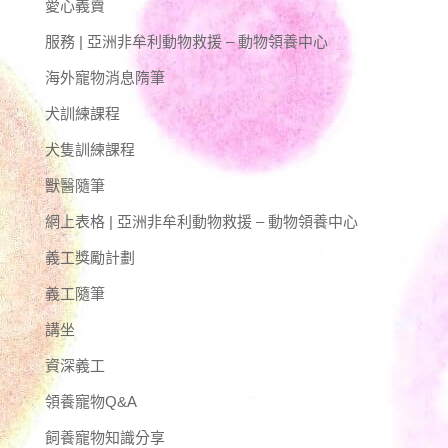
愛心義賣
服務 | 亞洲非牟利動物救援 – 動物領養中心
海外寵物消息隋筆
犬訓練課程
犬隻訓練課程
獸醫隨筆
網上表格 | 亞洲非牟利動物救援 – 動物領養中心
義工獎勵計劃
義工隨筆
講坐
資深義工
領養寵物Q&A
飼養寵物知識分享