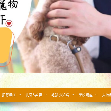
招募義工
洗牙&美容
毛孩小知識
學校講座
支持