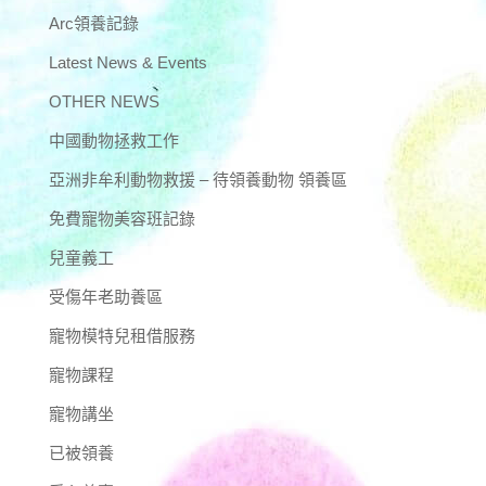
Arc領養記錄
Latest News & Events
OTHER NEWS
中國動物拯救工作
亞洲非牟利動物救援 – 待領養動物 領養區
免費寵物美容班記錄
兒童義工
受傷年老助養區
寵物模特兒租借服務
寵物課程
寵物講坐
已被領養