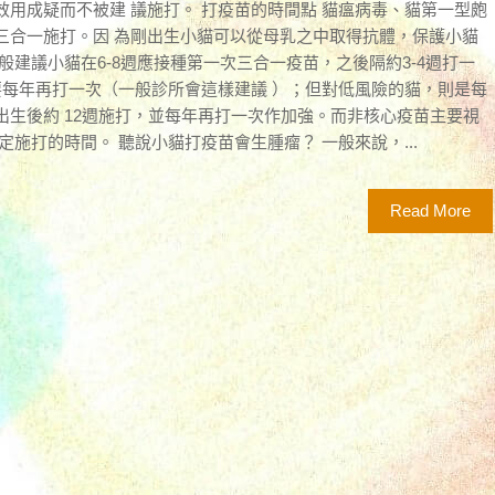
用成疑而不被建 議施打。 打疫苗的時間點 貓瘟病毒、貓第一型皰
三合一施打。因 為剛出生小貓可以從母乳之中取得抗體，保護小貓
般建議小貓在6-8週應接種第一次三合一疫苗，之後隔約3-4週打一
要每年再打一次（一般診所會這樣建議 ）；但對低風險的貓，則是每
生後約 12週施打，並每年再打一次作加強。而非核心疫苗主要視
施打的時間。 聽說小貓打疫苗會生腫瘤？ 一般來說，...
Read More