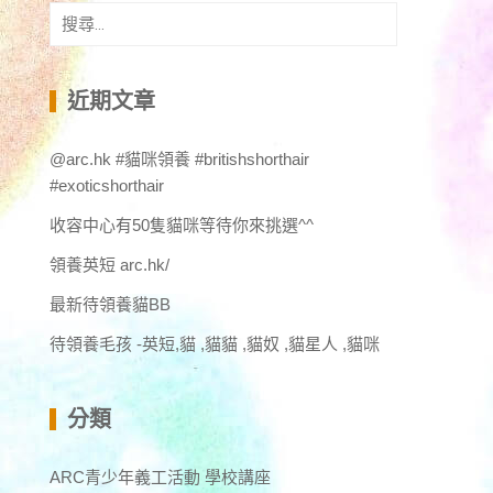
搜
尋
關
鍵
近期文章
字:
@arc.hk #貓咪領養 #britishshorthair
#exoticshorthair
收容中心有50隻貓咪等待你來挑選^^
領養英短 arc.hk/
最新待領養貓BB
待領養毛孩 -英短,貓 ,貓貓 ,貓奴 ,貓星人 ,貓咪
分類
ARC青少年義工活動 學校講座