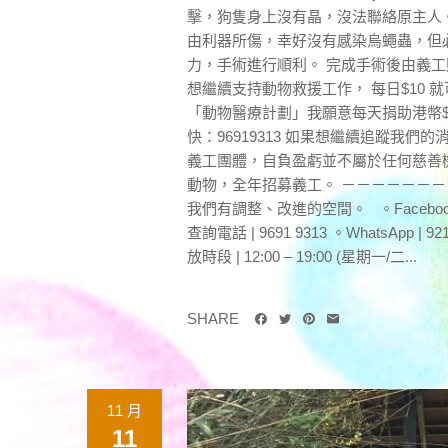
擊，狗隻身上沒有晶，沒法聯絡原主人。
由利器所傷，幸好沒有感染烏蠅蟲，但
力，手術進行順利。 完成手術後由義
想繼續支持動物救援工作， 每日$10 
「動物醫療計劃」我願意每天捐助港幣$1
快：96919313 如果想繼續追蹤我們的消
義工團體，自負盈虧並不屬於任何慈善
動物，全年招募義工。 －－－－－－
我們有調整、改進的空間。 。Facebook | 亞洲
查詢電話 | 9691 9313 。WhatsApp
放時段 | 12:00 – 19:00 (星期一/二...
SHARE
11 月
11