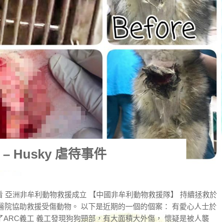
 Husky 虐待事件
 亞洲非牟利動物救援成立 【中國非牟利動物救援隊】 持續拯救於
醫院協助救援受傷動物。 以下是近期的一個的個案： 有愛心人士於
了ARC義工 義工發現狗狗頸部，有大面積大外傷， 懷疑是被人襲