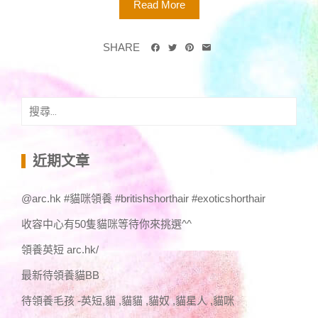
Read More
SHARE
搜
尋
關
鍵
近期文章
字:
@arc.hk #貓咪領養 #britishshorthair #exoticshorthair
收容中心有50隻貓咪等待你來挑選^^
領養英短 arc.hk/
最新待領養貓BB
待領養毛孩 -英短,貓 ,貓貓 ,貓奴 ,貓星人 ,貓咪