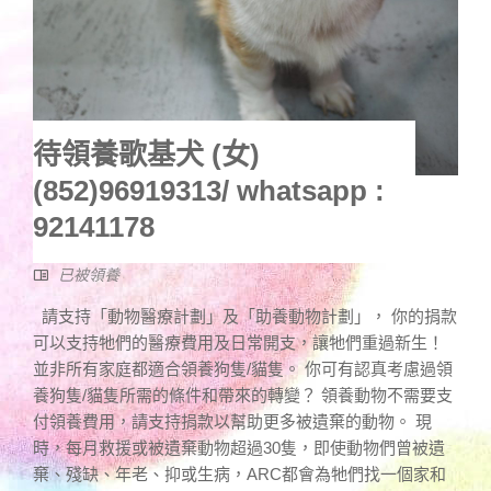
待領養歌基犬 (女)
(852)96919313/ whatsapp :
92141178
已被領養
請支持「動物醫療計劃」及「助養動物計劃」， 你的捐款
可以支持牠們的醫療費用及日常開支，讓牠們重過新生！
並非所有家庭都適合領養狗隻/貓隻。 你可有認真考慮過領
養狗隻/貓隻所需的條件和帶來的轉變？ 領養動物不需要支
付領養費用，請支持捐款以幫助更多被遺棄的動物。 現
時，每月救援或被遺棄動物超過30隻，即使動物們曾被遺
棄、殘缺、年老、抑或生病，ARC都會為牠們找一個家和