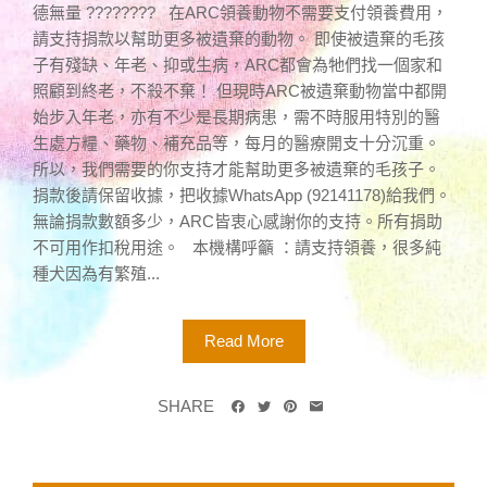
德無量 ???????? 在ARC領養動物不需要支付領養費用，
請支持捐款以幫助更多被遺棄的動物。 即使被遺棄的毛孩
子有殘缺、年老、抑或生病，ARC都會為牠們找一個家和
照顧到終老，不殺不棄！ 但現時ARC被遺棄動物當中都開
始步入年老，亦有不少是長期病患，需不時服用特別的醫
生處方糧、藥物、補充品等，每月的醫療開支十分沉重。
所以，我們需要的你支持才能幫助更多被遺棄的毛孩子。
捐款後請保留收據，把收據WhatsApp (92141178)給我們。
無論捐款數額多少，ARC皆衷心感謝你的支持。所有捐助
不可用作扣稅用途。 本機構呼籲 ：請支持領養，很多純
種犬因為有繁殖...
Read More
SHARE