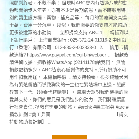
照顧到終老，不殺不棄！ 但現時ARC會內有超過八成的動
物都開始步入年老，亦有不少是長期病患，需不時服用特
別的醫生處方糧、藥物、補充品等， 每月的醫療開支高達
十萬，費用十分沉重。 所以，我們需要的你支持才能幫助
更多被遺棄的小動物。 立即捐款支持 ARC 1. 轉帳到以
下銀行賬戶： 上海商業銀行 : 025-372-24-01016-2 中國銀
行（香港）有限公司 : 012-889-2-002833-0 2. 信用卡捐
款連結? https://www.paypal.com/cgi-bin/webscr… 捐款後
請保留收據，把收據WhatsApp (92141178)給我們。 無論
捐款數額多少，ARC皆衷心感謝你的支持。所有捐助不可
用作扣稅用途。 本機構呼籲 ：請支持領養，很多純種犬因
為有繁殖價值而導致狗狗的一生也在繁殖場中度過。懇請
教育下一代 【領養代替購買】。 感謝大眾對我們機構的厚
愛與支持，你們的意見是我們進步的動力。我們將繼續履
行社會責任, 拯救有需要的動物。 #archk #義工招募 #arc #
捐款計劃 #義工兵團 ====================== 【請支
持動物助養計劃】 ...