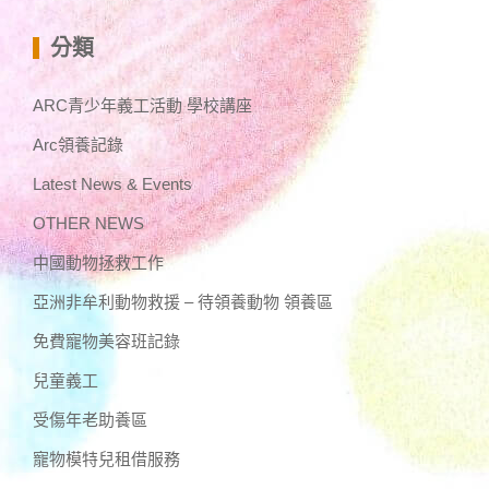
分類
ARC青少年義工活動 學校講座
Arc領養記錄
Latest News & Events
OTHER NEWS
中國動物拯救工作
亞洲非牟利動物救援 – 待領養動物 領養區
免費寵物美容班記錄
兒童義工
受傷年老助養區
寵物模特兒租借服務