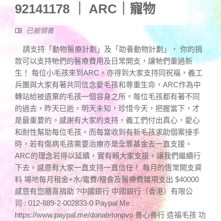
92141178 ｜ ARC｜寵物
已被領養
請支持「動物醫療計劃」及「助養動物計劃」， 你的捐
款可以支持牠們的醫療費用及日常開支，讓牠們重過新
生！ 每位小毛孩來到ARC，亦得到大家支持同祝福，義工
兵團與大家有著共同信念愛毛孩和尊重生命，ARC作為中
轉站給被遺棄的毛孩一個容身之所。每位毛孩都有著不同
的過去，昨天已逝，明天未知，珍惜今天，把握當下，才
是最重要的。感謝有大家的支持，義工們付出真心，愛心
和耐性幫助每位毛孩。而每當收到有新毛孩求助個案接手
時，若有傷病毛孩需要治療亦是全靠基金去一直支援。
ARC的理念若得以延續，實有賴大家支援，讓我們繼續行
下去。感恩有大家一直支持一直信任！ 每月的恆常開支資
料 場地每月租金+水/電費/糧食及醫療費雜項支出 $40000
感恩有您隨喜捐助 ?中國銀行 中國銀行（香港）有限公
司 : 012-889-2-002833-0 Paypal Me :
https://www.paypal.me/donatetonpvo 善心善行 造福毛孩 功