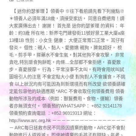
【 迷你約瑟爹理 】領養中 ※往下看前請先看下列幾點※
＊領養人必須年滿18歲，須接受家訪， 同意自費絕育！請
大家廣傳出去！ 謝謝！ 首先是 迷你約瑟爹理 的資料： 年
齡：約3歲 所在地：新界屯門建發街11號好景工業大廈a座
13樓1B 性別：小女生 健康： 大便正常胃口正常。 耳仔有
發炎。 個性：親人、黏人、愛撒嬌 親狗，脾氣超好， 梳
毛，剪手甲，搽藥水不會生氣，對其他狗不會攻擊， 非常
貪吃,特別是食狗餅乾，肉條…全部都不會拒絕， 喜愛散
步，喜愛按摩。 行為：平常沒事不太叫，有時會用吠叫試
圖吸引人的注意 不會定點大小便 對狗對人不會護食，不挑
食 以上狀況均有可能因為到新環境而有所改變 欲領養請確
定能包容他的缺適應期 *ARC 不會收取任何領養費用 領養
動物所涉及的成本（例如：獸醫費用、食物、運輸）領養
者亦無須支付。 領養預約WHATSAPP： +852 92141178
領養預約查詢電話 ：+852 96919313 網址：
http://www.arc.org.hk －－－－－－－－－－－－－－－－
－ ARC每日拯救市民不同原因遺棄的動物，ARC從不會對
動物進行人道毀滅。 即使被遺棄的毛孩子有殘缺、年老、