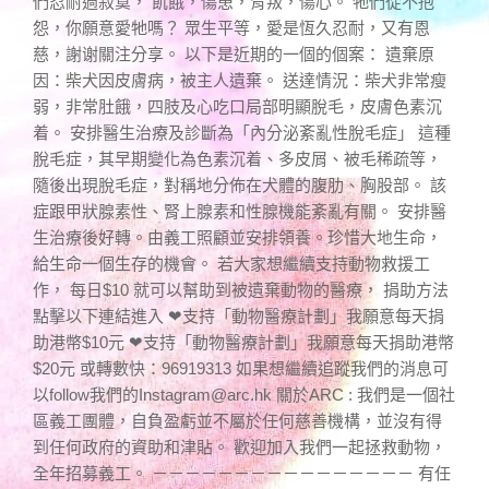
們忍耐過寂寞， 飢餓，傷患，背叛，傷心。 牠們從不抱
怨，你願意愛牠嗎？ 眾生平等，愛是恆久忍耐，又有恩
慈，謝谢關注分享。 以下是近期的一個的個案： 遺棄原
因：柴犬因皮膚病，被主人遺棄。 送達情況：柴犬非常瘦
弱，非常肚餓，四肢及心吃口局部明顯脫毛，皮膚色素沉
着。 安排醫生治療及診斷為「內分泌紊亂性脫毛症」 這種
脫毛症，其早期變化為色素沉着、多皮屑、被毛稀疏等，
隨後出現脫毛症，對稱地分佈在犬體的腹肋、胸股部。 該
症跟甲狀腺素性、腎上腺素和性腺機能紊亂有關。 安排醫
生治療後好轉。由義工照顧並安排領養。珍惜大地生命，
給生命一個生存的機會。 若大家想繼續支持動物救援工
作， 每日$10 就可以幫助到被遺棄動物的醫療， 捐助方法
點擊以下連結進入 ❤支持「動物醫療計劃」我願意每天捐
助港幣$10元 ❤支持「動物醫療計劃」我願意每天捐助港幣
$20元 或轉數快：96919313 如果想繼續追蹤我們的消息可
以follow我們的
Instagram@arc.hk
關於ARC : 我們是一個社
區義工團體，自負盈虧並不屬於任何慈善機構，並沒有得
到任何政府的資助和津貼。 歡迎加入我們一起拯救動物，
全年招募義工。 －－－－－－－－－－－－－－－－ 有任