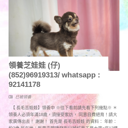
領養芝娃娃 (仔)
(852)96919313/ whatsapp :
92141178
已被領養
【 長毛吉娃娃】領養中 ※往下看前請先看下列幾點※ ＊
領養人必須年滿18歲，須接受家訪， 同意自費絕育！請大
家廣傳出去！ 謝謝！ 首先是 長毛吉娃娃 的資料： 年齡：