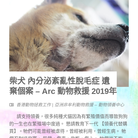
柴犬 內分泌紊亂性脫毛症 遺
棄個案 – Arc 動物救援 2019年
香港動物拯救工作 | 亞洲非牟利動物救援 – 動物領養中心
請支持領養，很多純種犬貓因為有繁殖價值而導致狗狗
的一生也在繁殖場中度過。 懇請教育下一代 【領養代替購
買】。牠們可能曾經被虐待，曾經被利用，曾經生病。 牠