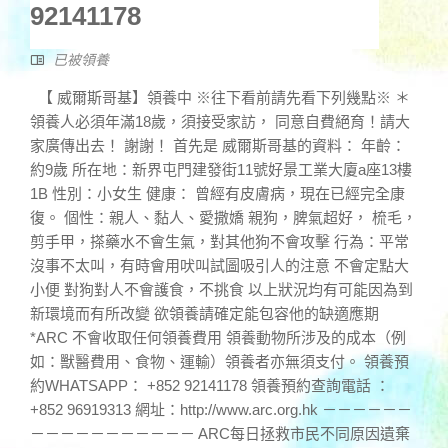
92141178
已被領養
【 威爾斯哥基】領養中 ※往下看前請先看下列幾點※ ＊
領養人必須年滿18歲，須接受家訪， 同意自費絕育！請大
家廣傳出去！ 謝謝！ 首先是 威爾斯哥基的資料： 年齡：
約9歲 所在地：新界屯門建發街11號好景工業大廈a座13樓
1B 性別：小女生 健康： 曾經有皮膚病，現在已經完全康
復。 個性：親人、黏人、愛撒嬌 親狗，脾氣超好， 梳毛，
剪手甲，搽藥水不會生氣，對其他狗不會攻擊 行為：平常
沒事不太叫，有時會用吠叫試圖吸引人的注意 不會定點大
小便 對狗對人不會護食，不挑食 以上狀況均有可能因為到
新環境而有所改變 欲領養請確定能包容他的缺適應期
*ARC 不會收取任何領養費用 領養動物所涉及的成本（例
如：獸醫費用、食物、運輸）領養者亦無須支付。 領養預
約WHATSAPP： +852 92141178 領養預約查詢電話 ：
+852 96919313 網址：http://www.arc.org.hk －－－－－－
－－－－－－－－－－－ ARC每日拯救市民不同原因遺棄