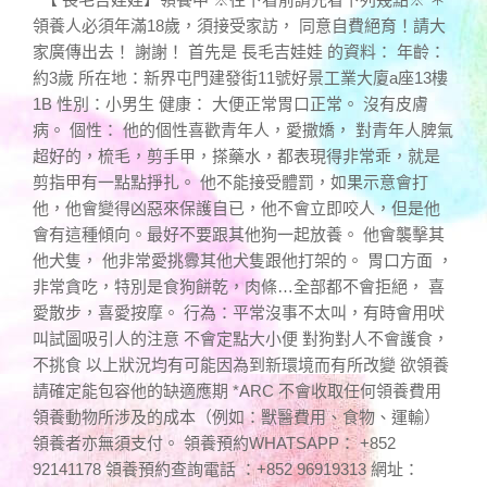
領養人必須年滿18歲，須接受家訪， 同意自費絕育！請大
家廣傳出去！ 謝謝！ 首先是 長毛吉娃娃 的資料： 年齡：
約3歲 所在地：新界屯門建發街11號好景工業大廈a座13樓
1B 性別：小男生 健康： 大便正常胃口正常。 沒有皮膚
病。 個性： 他的個性喜歡青年人，愛撒嬌， 對青年人脾氣
超好的，梳毛，剪手甲，搽藥水，都表現得非常乖，就是
剪指甲有一點點掙扎。 他不能接受體罰，如果示意會打
他，他會變得凶惡來保護自已，他不會立即咬人，但是他
會有這種傾向。最好不要跟其他狗一起放養。 他會襲擊其
他犬隻， 他非常愛挑釁其他犬隻跟他打架的。 胃口方面 ，
非常貪吃，特別是食狗餅乾，肉條…全部都不會拒絕， 喜
愛散步，喜愛按摩。 行為：平常沒事不太叫，有時會用吠
叫試圖吸引人的注意 不會定點大小便 對狗對人不會護食，
不挑食 以上狀況均有可能因為到新環境而有所改變 欲領養
請確定能包容他的缺適應期 *ARC 不會收取任何領養費用
領養動物所涉及的成本（例如：獸醫費用、食物、運輸）
領養者亦無須支付。 領養預約WHATSAPP： +852
92141178 領養預約查詢電話 ：+852 96919313 網址：