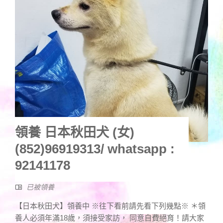
領養 日本秋田犬 (女)
(852)96919313/ whatsapp :
92141178
已被領養
【日本秋田犬】領養中 ※往下看前請先看下列幾點※ ＊領
養人必須年滿18歲，須接受家訪， 同意自費絕育！請大家