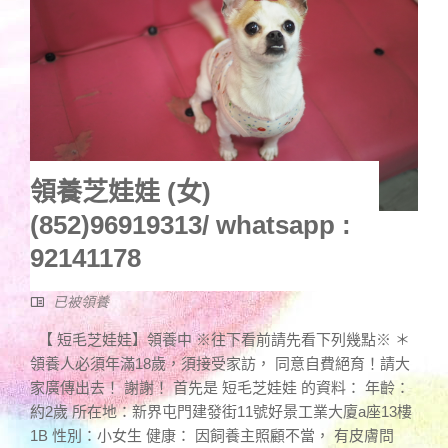
領養芝娃娃 (女)
(852)96919313/ whatsapp :
92141178
已被領養
【 短毛芝娃娃】領養中 ※往下看前請先看下列幾點※ ＊
領養人必須年滿18歲，須接受家訪， 同意自費絕育！請大
家廣傳出去！ 謝謝！ 首先是 短毛芝娃娃 的資料： 年齡：
約2歲 所在地：新界屯門建發街11號好景工業大廈a座13樓
1B 性別：小女生 健康： 因飼養主照顧不當， 有皮膚問