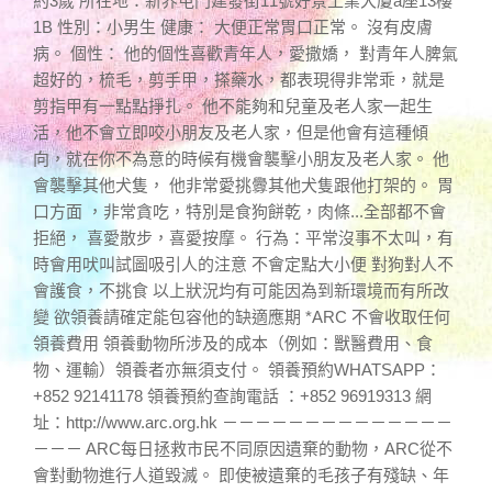
約3歲 所在地：新界屯門建發街11號好景工業大廈a座13樓
1B 性別：小男生 健康： 大便正常胃口正常。 沒有皮膚
病。 個性： 他的個性喜歡青年人，愛撒嬌， 對青年人脾氣
超好的，梳毛，剪手甲，搽藥水，都表現得非常乖，就是
剪指甲有一點點掙扎。 他不能夠和兒童及老人家一起生
活，他不會立即咬小朋友及老人家，但是他會有這種傾
向，就在你不為意的時候有機會襲擊小朋友及老人家。 他
會襲擊其他犬隻， 他非常愛挑釁其他犬隻跟他打架的。 胃
口方面 ，非常貪吃，特別是食狗餅乾，肉條...全部都不會
拒絕， 喜愛散步，喜愛按摩。 行為：平常沒事不太叫，有
時會用吠叫試圖吸引人的注意 不會定點大小便 對狗對人不
會護食，不挑食 以上狀況均有可能因為到新環境而有所改
變 欲領養請確定能包容他的缺適應期 *ARC 不會收取任何
領養費用 領養動物所涉及的成本（例如：獸醫費用、食
物、運輸）領養者亦無須支付。 領養預約WHATSAPP：
+852 92141178 領養預約查詢電話 ：+852 96919313 網
址：http://www.arc.org.hk －－－－－－－－－－－－－－
－－－ ARC每日拯救市民不同原因遺棄的動物，ARC從不
會對動物進行人道毀滅。 即使被遺棄的毛孩子有殘缺、年