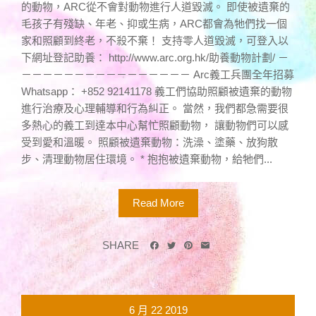
的動物，ARC從不會對動物進行人道毀滅。 即使被遺棄的
毛孩子有殘缺、年老、抑或生病，ARC都會為牠們找一個
家和照顧到終老，不殺不棄！ 支持零人道毀滅，可登入以
下網址登記助養： http://www.arc.org.hk/助養動物計劃/ －
－－－－－－－－－－－－－－－－ Arc義工兵團全年招募
Whatsapp： +852 92141178 義工們協助照顧被遺棄的動物
進行治療及心理輔導和行為糾正。 當然，我們都急需要很
多熱心的義工到達本中心幫忙照顧動物， 讓動物們可以感
受到愛和溫暖。 照顧被遺棄動物：洗澡、塗藥、放狗散
步、清理動物居住環境。 * 抱抱被遺棄動物，給牠們...
Read More
SHARE
6 月
22
2019