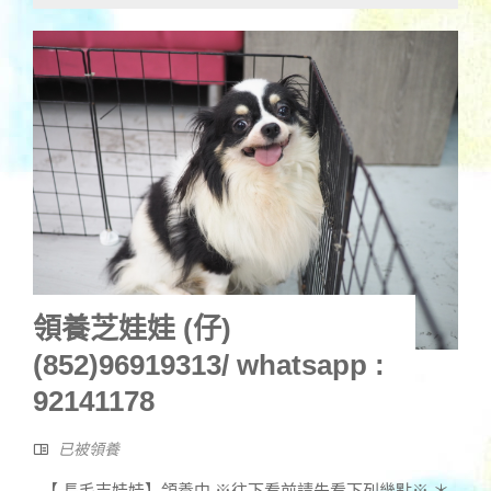
領養芝娃娃 (仔)
(852)96919313/ whatsapp :
92141178
已被領養
【 長毛吉娃娃】領養中 ※往下看前請先看下列幾點※ ＊