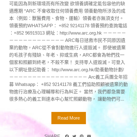
可能因為到新環境而有所改變 欲領養請確定能包容他的缺
適應期 *ARC 不會收取任何領養費用 領養動物所涉及的成
本（例如：獸醫費用、食物、運輸）領養者亦無須支付。
領養預約WHATSAPP： +852 92141178 領養預約查詢電話
：+852 96919313 網址：http://www.arc.org.hk －－－－－
－－－－－－－－－－－－ ARC每日拯救市民不同原因遺
棄的動物，ARC從不會對動物進行人道毀滅。 即使被遺棄
的毛孩子有殘缺、年老、抑或生病，ARC都會為牠們找一
個家和照顧到終老，不殺不棄！ 支持零人道毀滅，可登入
以下網址登記助養： http://www.arc.org.hk/助養動物計劃/
－－－－－－－－－－－－－－－－－ Arc義工兵團全年招
募 Whatsapp： +852 92141178 義工們協助照顧被遺棄的動
物進行治療及心理輔導和行為糾正。 當然，我們都急需要
很多熱心的義工到達本中心幫忙照顧動物， 讓動物們可...
Read More
SHARE