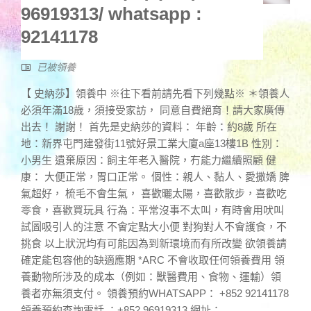
96919313/ whatsapp :
92141178
已被領養
【 史納莎】領養中 ※往下看前請先看下列幾點※ ＊領養人
必須年滿18歲，須接受家訪， 同意自費絕育！請大家廣傳
出去！ 謝謝！ 首先是史納莎的資料： 年齡：約8歲 所在
地：新界屯門建發街11號好景工業大廈a座13樓1B 性別：
小男生 遺棄原因：飼主年老入醫院，冇能力繼續照顧 健
康： 大便正常，胃口正常。 個性：親人、黏人、愛撒嬌 脾
氣超好， 梳毛不會生氣， 喜歡曬太陽，喜歡散步，喜歡吃
零食，喜歡買玩具 行為：平常沒事不太叫，有時會用吠叫
試圖吸引人的注意 不會定點大小便 對狗對人不會護食，不
挑食 以上狀況均有可能因為到新環境而有所改變 欲領養請
確定能包容他的缺適應期 *ARC 不會收取任何領養費用 領
養動物所涉及的成本（例如：獸醫費用、食物、運輸）領
養者亦無須支付。 領養預約WHATSAPP： +852 92141178
領養預約查詢電話 ：+852 96919313 網址：