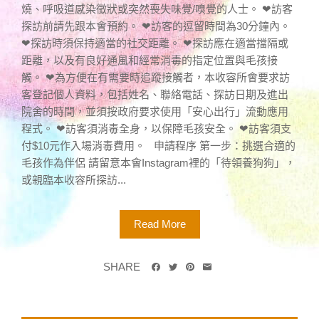
燒、呼吸道感染徵狀或突然喪失味覺/嗅覺的人士。 ❤訪客
探訪前請先跟本會預約。 ❤訪客的逗留時間為30分鐘內。
❤探訪時須保持適當的社交距離。 ❤探訪應在適當擋隔或
距離，以及有良好通風和經常消毒的指定位置與毛孩接
觸。 ❤為方便在有需要時追蹤接觸者，本收容所會要求訪
客登記個人資料，包括姓名、聯絡電話、探訪日期及進出
院舍的時間，並須按政府要求使用「安心出行」流動應用
程式。 ❤訪客須消毒全身，以保障毛孩安全。 ❤訪客須支
付$10元作入場消毒費用。 申請程序 第一步：挑選合適的
毛孩作為伴侶 請留意本會Instagram裡的「待領養狗狗」，
或親臨本收容所探訪...
Read More
SHARE