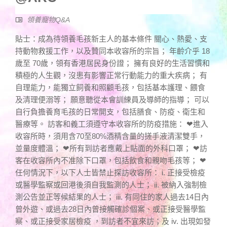
領養寵物Q&A
貼士：成為待領養毛孩新主人的基本條件 關心、熱愛、支
持動物救援工作，以及贊同本收容所的宗旨； 年齡介乎 18
歲至 70歲，領有香港居民身份證； 擁有良好的生活習慣和
積極的人生觀，沒患有影響正常行動能力的重大疾病； 有
自理能力，能獨立飼養和照顧毛孩，包括基本護理、餵食
及清理便溺等； 願意聽從本會訓練員及導師的指導； 可以
自行負擔養育毛孩的日常開支，包括膳食、防疫、衛生和
醫療等。 訪客和義工須遵守本收容所的防疫措施： ❤進入
收容所時，須用含70至80%酒精含量的搓手液清潔雙手，
並量度體溫； ❤所有到訪者應戴上貼面的外科口罩； ❤訪
客在收容所內不准除下口罩，包括飲食和親吻毛孩等； ❤
任何情況下，以下人士皆禁止探訪收容所： i. 正接受檢疫
或醫學監察或回港後須自我監測的人士； ii. 被納入強制檢
測公告並正等候結果的人士； iii. 有同住的家人過去14日內
曾外遊、或過去28日內曾接觸確診個案、或正接受醫學監
察、或正接受家居檢疫 ，到訪者不宜來訪；及 iv. 出現如發