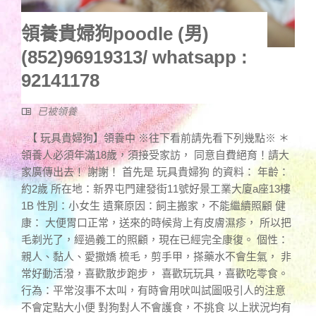
領養貴婦狗poodle (男)
(852)96919313/ whatsapp :
92141178
已被領養
【 玩具貴婦狗】領養中 ※往下看前請先看下列幾點※ ＊
領養人必須年滿18歲，須接受家訪， 同意自費絕育！請大
家廣傳出去！ 謝謝！ 首先是 玩具貴婦狗 的資料： 年齡：
約2歲 所在地：新界屯門建發街11號好景工業大廈a座13樓
1B 性別：小女生 遺棄原因：飼主搬家，不能繼續照顧 健
康： 大便胃口正常，送來的時候背上有皮膚濕疹， 所以把
毛剃光了，經過義工的照顧，現在已經完全康復。 個性：
親人、黏人、愛撒嬌 梳毛，剪手甲，搽藥水不會生氣， 非
常好動活潑，喜歡散步跑步， 喜歡玩玩具，喜歡吃零食。
行為：平常沒事不太叫，有時會用吠叫試圖吸引人的注意
不會定點大小便 對狗對人不會護食，不挑食 以上狀況均有