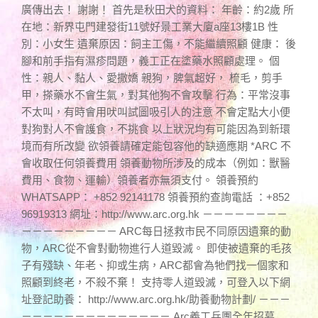
廣傳出去！ 謝謝！ 首先是秋田犬的資料： 年齡：約2歲 所
在地：新界屯門建發街11號好景工業大廈a座13樓1B 性
別：小女生 遺棄原因：飼主工傷，不能繼續照顧 健康： 後
腳和前手指有濕疹問題，義工正在塗藥水照顧處理。 個
性：親人、黏人、愛撒嬌 親狗，脾氣超好， 梳毛，剪手
甲，搽藥水不會生氣，對其他狗不會攻擊 行為：平常沒事
不太叫，有時會用吠叫試圖吸引人的注意 不會定點大小便
對狗對人不會護食，不挑食 以上狀況均有可能因為到新環
境而有所改變 欲領養請確定能包容他的缺適應期 *ARC 不
會收取任何領養費用 領養動物所涉及的成本（例如：獸醫
費用、食物、運輸）領養者亦無須支付。 領養預約
WHATSAPP： +852 92141178 領養預約查詢電話 ：+852
96919313 網址：http://www.arc.org.hk －－－－－－－－
－－－－－－－－－ ARC每日拯救市民不同原因遺棄的動
物，ARC從不會對動物進行人道毀滅。 即使被遺棄的毛孩
子有殘缺、年老、抑或生病，ARC都會為牠們找一個家和
照顧到終老，不殺不棄！ 支持零人道毀滅，可登入以下網
址登記助養： http://www.arc.org.hk/助養動物計劃/ －－－
－－－－－－－－－－－－－－ Arc義工兵團全年招募