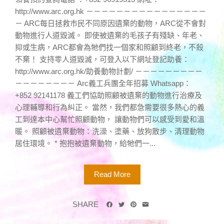
http://www.arc.org.hk －－－－－－－－－－－－－－－－
－ ARC每日拯救市民不同原因遺棄的動物，ARC從不會對
動物進行人道毀滅。 即使被遺棄的毛孩子有殘缺、年老、
抑或生病，ARC都會為牠們找一個家和照顧到終老，不殺
不棄！ 支持零人道毀滅，可登入以下網址登記助養：
http://www.arc.org.hk/助養動物計劃/ －－－－－－－－－
－－－－－－－－ Arc義工兵團全年招募 Whatsapp：
+852 92141178 義工們協助照顧被遺棄的動物進行治療及
心理輔導和行為糾正。 當然，我們都急需要很多熱心的義
工到達本中心幫忙照顧動物， 讓動物們可以感受到愛和溫
暖。 照顧被遺棄動物：洗澡、塗藥、放狗散步、清理動物
居住環境。 * 抱抱被遺棄動物，給牠們一...
Read More
SHARE