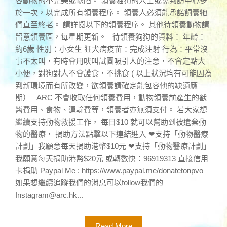
容動物的不完美或缺陷。 領養貓狗的人士或需到訪中心多
於一次，以完成所有領養程序。 領養人必須能承諾飼養牠
們直至終老。 請詳閱以下的領養程序。 其他待領養動物請
留意領養區，每星期更新。 待領養狗狗的資料： 年齡：
約6歲 性別：小女生 狂犬病疫苗：完成注射 行為：平常沒
事不太叫，有時會用吠叫試圖吸引人的注意，不會定點大
小便，對狗對人不會護食，不挑食 ( 以上狀況均有可能因為
到新環境而有所改變，欲領養請確定能包容他的缺適應
期） ARC 不會收取任何領養費用，動物領養前產生的獸
醫費用、食物、運輸費等，領養者亦無須支付。 若大家想
繼續支持動物救援工作， 每日$10 就可以幫助到被遺棄動
物的醫療， 捐助方法點擊以下連結進入 ❤支持「動物醫療
計劃」我願意每天捐助港幣$10元 ❤支持「動物醫療計劃」
我願意每天捐助港幣$20元 或轉數快：96919313 直接信用
卡捐助 Paypal Me : https://www.paypal.me/donatetonpvo
如果想繼續追蹤我們的消息可以follow我們的
Instagram@arc.hk
...
Read More