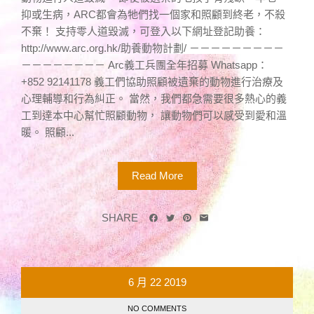
抑或生病，ARC都會為牠們找一個家和照顧到終老，不殺
不棄！ 支持零人道毀滅，可登入以下網址登記助養：
http://www.arc.org.hk/助養動物計劃/ －－－－－－－－－
－－－－－－－－ Arc義工兵團全年招募 Whatsapp：
+852 92141178 義工們協助照顧被遺棄的動物進行治療及
心理輔導和行為糾正。 當然，我們都急需要很多熱心的義
工到達本中心幫忙照顧動物， 讓動物們可以感受到愛和溫
暖。 照顧...
Read More
SHARE
6 月
22
2019
NO COMMENTS