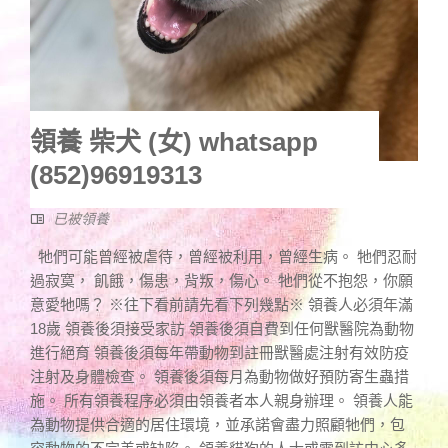
領養 柴犬 (女) whatsapp
(852)96919313
已被領養
牠們可能曾經被虐待，曾經被利用，曾經生病。 牠們忍耐
過寂寞， 飢餓，傷患，背叛，傷心。 牠們從不抱怨，你願
意愛牠嗎？ ※往下看前請先看下列幾點※ 領養人必須年滿
18歲 領養後須接受家訪 領養後須自費到任何獸醫院為動物
進行絕育 領養後須每年帶動物到註冊獸醫處注射有效防疫
注射及身體檢查。 領養後須每月為動物做好預防寄生蟲措
施。 所有領養程序必須由領養者本人親身辦理。 領養人能
為動物提供合適的居住環境，並承諾會盡力照顧牠們，包