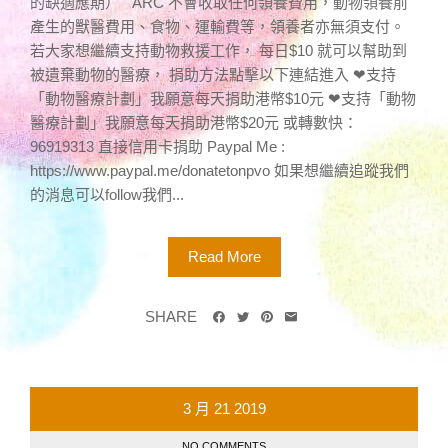
的缺適應期） ARC 不會收取任何領養費用，動物領養前
產生的獸醫費用、食物、運輸費等，領養者亦無須支付。
若大家想繼續支持動物救援工作， 每日$10 就可以幫助到
被遺棄動物的醫療， 捐助方法點擊以下連結進入 ❤支持
「動物醫療計劃」我願意每天捐助港幣$10元 ❤支持「動物
醫療計劃」我願意每天捐助港幣$20元 或轉數快：
96919313 直接信用卡捐助 Paypal Me :
https://www.paypal.me/donatetonpvo 如果想繼續追蹤我們
的消息可以follow我們...
Read More
SHARE
3 月
21
2019
NO COMMENTS