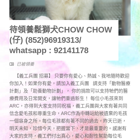
待領養鬆獅犬CHOW CHOW
(仔) (852)96919313/
whatsapp : 92141178
已被領養
【義工兵團 招募】 只要你有愛心、熱誠、我地隨時歡迎
你加入！如果你有愛，請加入義工兵團 請支持「動物醫療
計劃」及「助養動物計劃」， 你的捐款可以支持牠們的醫
療費用及日常開支，讓牠們重過新生！ 每位小毛孩來到
ARC，亦得到大家支持同祝福，義工兵團與大家有著共同
信念愛毛孩和尊重生命，ARC作為中轉站給被遺棄的毛孩
一個容身之所。每位毛孩都有著不同的過去，昨天已逝，
明天未知，珍惜今天，把握當下，才是最重要的。感謝有
大家的支持，義工們付出真心，愛心和耐性幫助每位毛