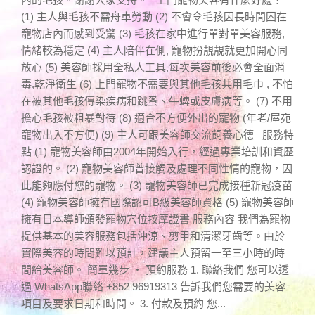
(1) 主人與毛孩不需舟車勞動 (2) 不會令毛孩因長時間困在
寵物店內而感到受驚 (3) 毛孩在家中進行單對單美容服務,
情緒較為穩定 (4) 主人陪伴在側, 寵物扮靚靚就更加開心同
放心 (5) 美容師採用全私人工具,每次美容前後必會全面消
毒,乾淨衛生 (6) 上門寵物不需要與其他毛孩共用毛巾 , 不怕
在被其他毛孩傳染疾病和跳蚤、牛蜱或皮膚病等。 (7) 不用
擔心毛孩被粗暴對待 (8) 適合不方便外出的寵物 (年老/屋宛
寵物出入不方便) (9) 主人可跟美容師交流飼養心德 服務特
點 (1) 寵物美容師由2004年開始入行，經過專業培訓和資歷
認證的。 (2) 寵物美容師曾接觸及處理不同性情的寵物，因
此能夠應付您的寵物。 (3) 寵物美容師已完成接種新冠疫苗
(4) 寵物美容師擁有國際認可B級美容師資格 (5) 寵物美容師
擁有日本導師頒發寵物穴位按摩證書 服務內容 我們為寵物
提供基本的美容服務包括沖涼、剪甲和清潔牙齒等。由於
實際美容的時間難以預計，建議主人預留一至三小時的時
間給美容師。 簡單幾步 ‧ 預約服務 1. 聯絡我們 您可以透
過 WhatsApp聯絡 +852 96919313 告訴我們您需要的美容
項目及要求日期和時間。 3. 付款及預約 您...