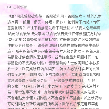
已被領養
牠們可能曾經被虐待，曾經被利用，曾經生病。 牠們忍耐
過寂寞， 飢餓，傷患，背叛，傷心。 牠們從不抱怨，你願
意愛牠嗎？ ※往下看前請先看下列幾點※ 領養人必須年滿
18歲 領養後須接受家訪 領養後須自費到任何獸醫院為動物
進行絕育 領養後須每年帶動物到註冊獸醫處注射有效防疫
注射及身體檢查。 領養後須每月為動物做好預防寄生蟲措
施。 所有領養程序必須由領養者本人親身辦理。 領養人能
為動物提供合適的居住環境，並承諾會盡力照顧牠們，包
容動物的不完美或缺陷。 領養貓狗的人士或需到訪中心多
於一次，以完成所有領養程序。 領養人必須能承諾飼養牠
們直至終老。 請詳閱以下的領養程序。 其他待領養動物請
留意領養區，每星期更新。 待領養狗狗的資料： 年齡：
約 5 歲 ( 4月生日) 性別：小男生 狂犬病疫苗：完成注射 行
為：平常沒事不太叫，有時會用吠叫試圖吸引人的注意，
不會定點大小便，對狗對人不會護食，不挑食 ( 以上狀況均
有可能因為到新環境而有所改變，欲領養請確定能包容他