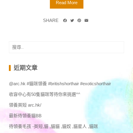
Read More
SHARE
搜
尋
關
鍵
近期文章
字:
@arc.hk #貓咪領養 #britishshorthair #exoticshorthair
收容中心有50隻貓咪等待你來挑選^^
領養英短 arc.hk/
最新待領養貓BB
待領養毛孩 -英短,貓 ,貓貓 ,貓奴 ,貓星人 ,貓咪