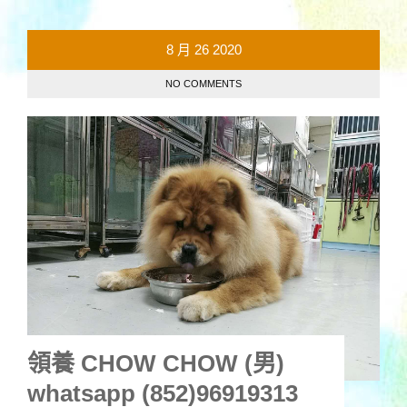
8 月
26
2020
NO COMMENTS
領養 CHOW CHOW (男)
whatsapp (852)96919313