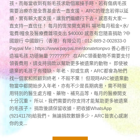
孩。而每當收到有新毛孩求助個案接手時，若有傷病毛孩
需要治療亦是全靠基金去一直支援。 ARC的理念若得以延
續，實有賴大家支援，讓我們繼續行下去。感恩有大家一
直支持一直信任！ 每月的恆常開支資料 場地每月租金+水/
電費/糧食及醫療費雜項支出 $40000 感恩有您隨喜捐助 ?中
國銀行 中國銀行（香港）有限公司 : 012-889-2-002833-0
Paypal Me : https://www.paypal.me/donatetonpvo 善心善行
造福毛孩 功德無量 ???????? 在ARC領養動物不需要支付
領養費用，請支持捐款以幫助更多被遺棄的動物。 即使被
遺棄的毛孩子有殘缺、年老、抑或生病，ARC都會為牠們
找一個家和照顧到終老，不殺不棄！ 但現時ARC被遺棄動
物當中都開始步入年老，亦有不少是長期病患，需不時服
用特別的醫生處方糧、藥物、補充品等，每月的醫療開支
十分沉重。 所以，我們需要的你支持才能幫助更多被遺棄
的毛孩子。 捐款後請保留收據，把收據WhatsApp
(92141178)給我們。 無論捐款數額多少，ARC皆衷心感謝
你的支...