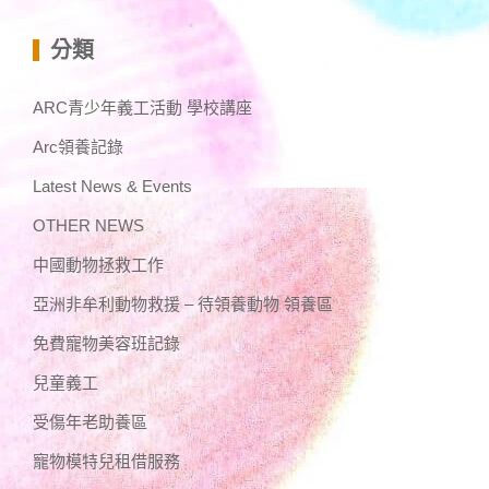
分類
ARC青少年義工活動 學校講座
Arc領養記錄
Latest News & Events
OTHER NEWS
中國動物拯救工作
亞洲非牟利動物救援 – 待領養動物 領養區
免費寵物美容班記錄
兒童義工
受傷年老助養區
寵物模特兒租借服務