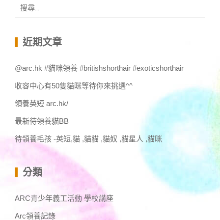
搜
尋
關
鍵
近期文章
字:
@arc.hk #貓咪領養 #britishshorthair #exoticshorthair
收容中心有50隻貓咪等待你來挑選^^
領養英短 arc.hk/
最新待領養貓BB
待領養毛孩 -英短,貓 ,貓貓 ,貓奴 ,貓星人 ,貓咪
分類
ARC青少年義工活動 學校講座
Arc領養記錄