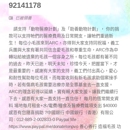
92141178
已被領養
請支持「動物醫療計劃」及「助養動物計劃」， 你的捐
款可以支持牠們的醫療費用及日常開支，讓牠們重過新
生！ 每位小毛孩來到ARC，亦得到大家支持同祝福，義工
兵團與大家有著共同信念愛毛孩和尊重生命，ARC作為中
轉站給被遺棄的毛孩一個容身之所。每位毛孩都有著不同
的過去，昨天已逝，明天未知，珍惜今天，把握當下，才
是最重要的。感謝有大家的支持，義工們付出真心，愛心
和耐性幫助每位毛孩。而每當收到有新毛孩求助個案接手
時，若有傷病毛孩需要治療亦是全靠基金去一直支援。
ARC的理念若得以延續，實有賴大家支援，讓我們繼續行
下去。感恩有大家一直支持一直信任！ 每月的恆常開支資
料 場地每月租金+水/電費/糧食及醫療費雜項支出 $40000
感恩有您隨喜捐助 ?中國銀行 中國銀行（香港）有限公
司 : 012-889-2-002833-0 Paypal Me :
https://www.paypal.me/donatetonpvo 善心善行 造福毛孩 功