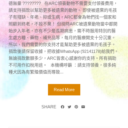
德無量 ???????? 在ARC領養動物不需要支付領養費用，
請支持捐款以幫助更多被遺棄的動物。 即使被遺棄的毛孩
子有殘缺、年老、抑或生病，ARC都會為牠們找一個家和
照顧到終老，不殺不棄！ 但現時ARC被遺棄動物當中都開
始步入年老，亦有不少是長期病患，需不時服用特別的醫
生處方糧、藥物、補充品等，每月的醫療開支十分沉重。
所以，我們需要的你支持才能幫助更多被遺棄的毛孩子。
捐款後請保留收據，把收據WhatsApp (92141178)給我們。
無論捐款數額多少，ARC皆衷心感謝你的支持。所有捐助
不可用作扣稅用途。 本機構呼籲 ：請支持領養，很多純
種犬因為有繁殖價值而導致...
Read More
SHARE