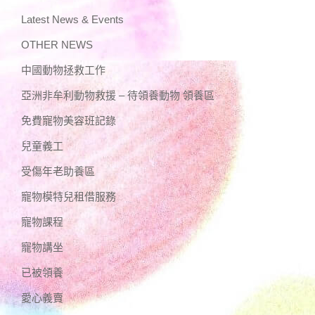
Latest News & Events
OTHER NEWS
中國動物拯救工作
亞洲非牟利動物救援 – 待領養動物 領養區
免費寵物美容班記錄
兒童義工
受傷年老助養區
寵物模特兒租借服務
寵物課程
寵物講坐
已被領養
愛心義賣