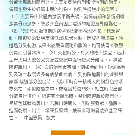
分或全部脫出陰門外。尤其是發情前期和發情期的狗隻，
偶爾也發生於妊娠末期的狗狗。 狗狗陰道脫出的病因：
（1）主要是由於體內激素平衡失調，發情前期和發情期雌
激素分泌過多，導致骨盆內固定陰道的組織及外陰鬆弛。
（2）發生於妊娠後期的病例多因飼料管理不良，缺乏運
動，陰道壁的緊張度降低;或母犬久臥，因腹內壓增高，陰
道過分受刺激;或是由於嚴重便秘和腹瀉，均可使母犬強烈
努責而引發本病。 （3）交配時公，母犬體格不適宜，若小
型母犬用大型公犬交配或交配中強行使犬分離等，可導致
陰道脫出。 （4）與遺傳因素有關，例如拳師狗，短頭品種
狗及瑞士救護犬多有病發此疾病。 狗狗陰道脫出的症狀與
診斷 陰道部分脫出時，犬臥下時有一核桃大的粉紅色瘤狀
物夾在了兩側陰唇之中，或略露於陰門外，站立時脫出部
分能自行復位。 陰道完全脫出時，整個陰道脫於陰門外，
呈紅色球狀物露出。若脫出時間久，則黏膜發紫，腫脹。
進而乾裂，出血，壞死及糜爛，嚴重者可繼發感染甚至死
亡。 中國獸醫 - 凱文...