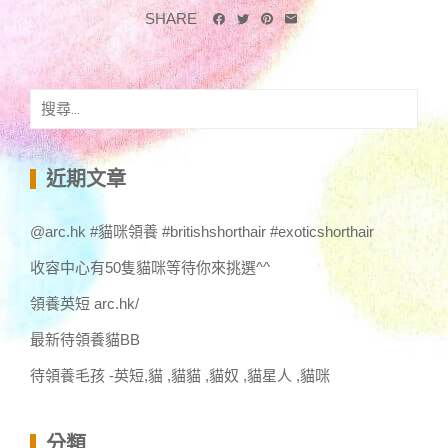
SHARE
搜
尋
關
鍵
近期文章
字:
@arc.hk #貓咪領養 #britishshorthair #exoticshorthair
收容中心有50隻貓咪等待你來挑選^^
領養英短 arc.hk/
最新待領養貓BB
待領養毛孩 -英短,貓 ,貓貓 ,貓奴 ,貓星人 ,貓咪
分類