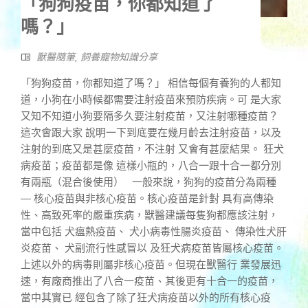
「狗狗疫苗，你都知道了
嗎？」
獸醫隨筆
,
飼養寵物知識分享
「狗狗疫苗，你都知道了嗎？」 相信每個有養狗的人都知
道，小狗在小時候都需要注射疫苗來預防疾病。可 是大家
又知不知道小狗要隔多久要注射疫苗，又注射哪種疫苗？
這次會跟大家 說明一下到底要在幾月齡去注射疫苗，以及
注射的到底又是甚麼疫苗，不注射 又會有甚麼結果。 狂犬
病疫苗；疫苗都是像 這樣小瓶的，八合一跟十合一都分別
有兩瓶（混合後使用） 一般來說，狗狗的疫苗分為兩種
— 核心疫苗與非核心疫苗。核心疫苗是針對 具有高傳染
性、高致死率的嚴重疾病，獸醫建議每隻狗都應該注射，
當中包括 犬瘟熱疫苗、 犬小病毒性腸炎疫苗、 傳染性犬肝
炎疫苗、 犬副流行性感冒以 及狂犬病疫苗皆屬核心疫苗。
上述以外的病毒則屬非核心疫苗。但現在獸醫行 業發展迅
速，有廠商推出了八合一疫苗、其後更有十合一的疫苗，
當中其實已 經包含了除了狂犬病疫苗以外的所有核心疫