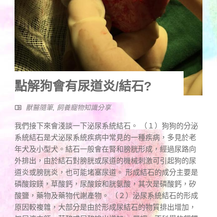
點解狗會有尿道炎/結石?
獸醫隨筆
,
飼養寵物知識分享
我們接下來會淺談一下泌尿系統結石。 （１）狗狗的分泌
系統結石是犬泌尿系統疾病中常見的一種疾病，多見於老
年犬及小型犬。結石一般會在腎和膀胱形成，經過尿路向
外排出，由於結石對膀胱或尿道的機械刺激可引起狗的尿
道炎或膀胱炎，也可能堵塞尿道。 形成結石的成分主要是
磷酸銨鎂，草酸鈣，尿酸銨和胱氨酸，其次是磷酸鈣，矽
酸鹽，藥物及藥物代謝產物。 （２）泌尿系統結石的形成
原因較複雜，大部分是由於形成尿結石的物質排出增加，