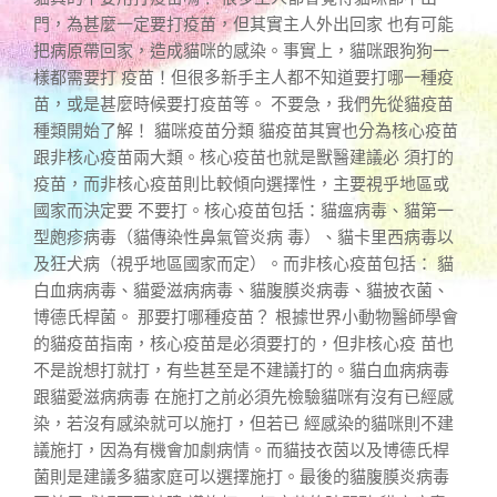
門，為甚麼一定要打疫苗，但其實主人外出回家 也有可能
把病原帶回家，造成貓咪的感染。事實上，貓咪跟狗狗一
樣都需要打 疫苗！但很多新手主人都不知道要打哪一種疫
苗，或是甚麼時候要打疫苗等。 不要急，我們先從貓疫苗
種類開始了解！ 貓咪疫苗分類 貓疫苗其實也分為核心疫苗
跟非核心疫苗兩大類。核心疫苗也就是獸醫建議必 須打的
疫苗，而非核心疫苗則比較傾向選擇性，主要視乎地區或
國家而決定要 不要打。核心疫苗包括：貓瘟病毒、貓第一
型皰疹病毒（貓傳染性鼻氣管炎病 毒）、貓卡里西病毒以
及狂犬病（視乎地區國家而定）。而非核心疫苗包括： 貓
白血病病毒、貓愛滋病病毒、貓腹膜炎病毒、貓披衣菌、
博德氏桿菌。 那要打哪種疫苗？ 根據世界小動物醫師學會
的貓疫苗指南，核心疫苗是必須要打的，但非核心疫 苗也
不是說想打就打，有些甚至是不建議打的。貓白血病病毒
跟貓愛滋病病毒 在施打之前必須先檢驗貓咪有沒有已經感
染，若沒有感染就可以施打，但若已 經感染的貓咪則不建
議施打，因為有機會加劇病情。而貓技衣茵以及博德氏桿
菌則是建議多貓家庭可以選擇施打。最後的貓腹膜炎病毒