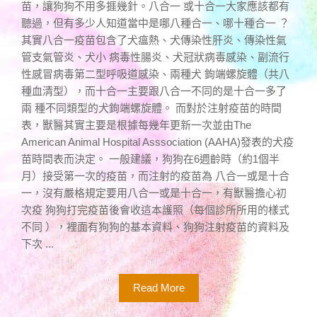
苗，讓狗狗不用多捱幾針。八合一 或十合一大家應該都有
聽過，但有多少人知道當中是哪八種合一、哪十種合一 ？
其實八合一疫苗包含了犬瘟熱、犬傳染性肝炎、傳染性氣
管支氣管炎、犬小 病毒性腸炎、犬冠狀病毒感染、副流行
性感冒病毒第二型呼吸道感染、兩種犬 鉤端螺旋體（共八
種血清型），而十合一主要跟八合一不同的是十合一多了
兩 種不同類型的犬鉤端螺旋體。 而對於注射疫苗的時間
表，獸醫其實主要是根據每幾年更新一次並由The
American Animal Hospital Asssociation (AAHA)發表的犬疫
苗時間表而決定。 一般建議，狗狗在6週齡時（約1個半
月）接受第一次的疫苗，而注射的疫苗為 八合一或是十合
一，沒有嚴格規定要用八合一或是十合一，有獸醫擔心初
次疫 狗狗打完疫苗後會收這本護照（每個診所所用的樣式
不同 ），裡面有狗狗的基本資料、狗狗注射疫苗的資料及
下次 ...
Read More