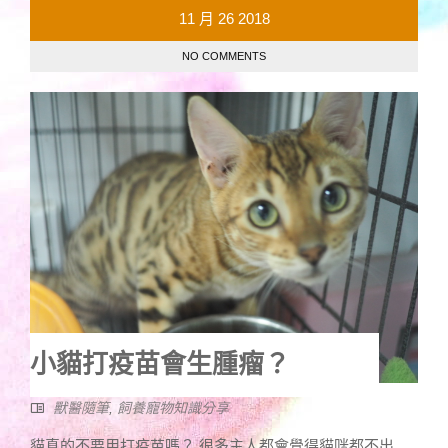
11 月
26
2018
NO COMMENTS
小貓打疫苗會生腫瘤？
獸醫隨筆
,
飼養寵物知識分享
貓真的不要用打疫苗嗎？ 很多主人都會覺得貓咪都不出