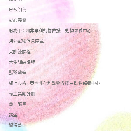
已被領養
愛心義賣
服務 | 亞洲非牟利動物救援 – 動物領養中心
海外寵物消息隋筆
犬訓練課程
犬隻訓練課程
獸醫隨筆
網上表格 | 亞洲非牟利動物救援 – 動物領養中心
義工獎勵計劃
義工隨筆
講坐
資深義工