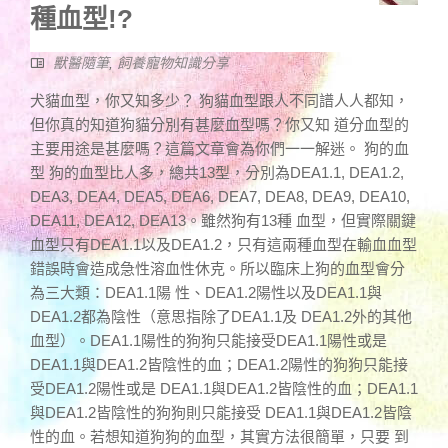
種血型!?
獸醫隨筆
,
飼養寵物知識分享
犬貓血型，你又知多少？ 狗貓血型跟人不同譜人人都知，
但你真的知道狗貓分別有甚麼血型嗎？你又知 道分血型的
主要用途是甚麼嗎？這篇文章會為你們一一解迷。 狗的血
型 狗的血型比人多，總共13型，分別為DEA1.1, DEA1.2,
DEA3, DEA4, DEA5, DEA6, DEA7, DEA8, DEA9, DEA10,
DEA11, DEA12, DEA13。雖然狗有13種 血型，但實際關鍵
血型只有DEA1.1以及DEA1.2，只有這兩種血型在輸血血型
錯誤時會造成急性溶血性休克。所以臨床上狗的血型會分
為三大類：DEA1.1陽 性、DEA1.2陽性以及DEA1.1與
DEA1.2都為陰性（意思指除了DEA1.1及 DEA1.2外的其他
血型）。DEA1.1陽性的狗狗只能接受DEA1.1陽性或是
DEA1.1與DEA1.2皆陰性的血；DEA1.2陽性的狗狗只能接
受DEA1.2陽性或是 DEA1.1與DEA1.2皆陰性的血；DEA1.1
與DEA1.2皆陰性的狗狗則只能接受 DEA1.1與DEA1.2皆陰
性的血。若想知道狗狗的血型，其實方法很簡單，只要 到