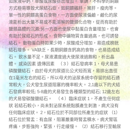
如尿液中鈣，草酸或尿酸排出增加。 單調，不科學的飼餵
方式極易導致犬尿結石症，如飼餵雞肝，豬肝，瘦肉等。
單一性的飼餵高蛋白食物，一方面使尿液偏鹼，鹼化的尿
液能析出大量不易或不能溶解的鹽類化合物，從而有助於
鹽類晶體的沉澱;另一方面也使尿中黏蛋白含量增加，也會
有助於尿結石的形成。 食物中礦物質含量過高，也可誘發
結石。 動物蛋白時如果少時，尿酸成分增加，易造成膀胱
結石增多。 VA缺乏，長期飼餵含鈣高的食物，也易造成結
石。 飲水量不足。尿液濃度過大使尿液過飽和，析出晶
體。 感染因素 遺傳因素 （３）結石發病率 1，母犬易患
磷酸鹽結石，由於母犬的尿道比公犬短而寬，易排出直徑
在1毫米左右的結石，所以母犬的泌尿系統中存留的結石通
常較大，公犬發生尿道阻塞的機率較大。 2,1歲以下的犬結
石發病率較低; 5-8歲的犬易發生各種類型的結石; 12歲左右
的犬易發碳酸鹽結石。 （４）臨床症狀 1，不產生任何症
狀 若結石較小，尚未對泌尿系統黏膜產生刺激，病犬沒有
任何臨床症狀。 2，結石位於不同部位所產生的症狀 （1）
結石位於腎盂：有血尿，阻塞嚴重時腎盂積水，病犬腎區
疼痛，步態強拘，緊張，行走緩慢。 （2）結石移行至輸尿