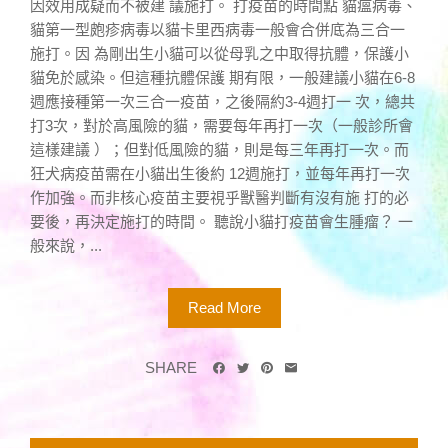
因效用成疑而不被建 議施打。 打疫苗的時間點 貓瘟病毒、
貓第一型皰疹病毒以貓卡里西病毒一般會合併底為三合一
施打。因 為剛出生小貓可以從母乳之中取得抗體，保護小
貓免於感染。但這種抗體保護 期有限，一般建議小貓在6-8
週應接種第一次三合一疫苗，之後隔約3-4週打一 次，總共
打3次，對於高風險的貓，需要每年再打一次（一般診所會
這樣建議 ）；但對低風險的貓，則是每三年再打一次。而
狂犬病疫苗需在小貓出生後約 12週施打，並每年再打一次
作加強。而非核心疫苗主要視乎獸醫判斷有沒有施 打的必
要後，再決定施打的時間。 聽說小貓打疫苗會生腫瘤？ 一
般來說，...
Read More
SHARE