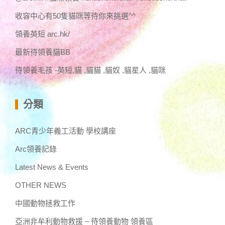
收容中心有50隻貓咪等待你來挑選^^
領養英短 arc.hk/
最新待領養貓BB
待領養毛孩 -英短,貓 ,貓貓 ,貓奴 ,貓星人 ,貓咪
分類
ARC青少年義工活動 學校講座
Arc領養記錄
Latest News & Events
OTHER NEWS
中國動物拯救工作
亞洲非牟利動物救援 – 待領養動物 領養區