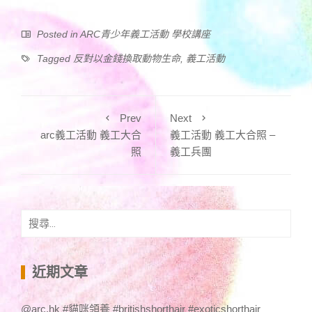
Posted in
ARC青少年義工活動 學校講座
Tagged
反對以金錢換取動物生命
,
義工活動
Prev
Next
arc義工活動 義工大合
義工活動 義工大合照 –
照
義工兵團
搜
尋
關
鍵
近期文章
字:
@arc.hk #貓咪領養 #britishshorthair #exoticshorthair