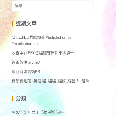
搜
尋
關
鍵
近期文章
字:
@arc.hk #貓咪領養 #britishshorthair
#exoticshorthair
收容中心有50隻貓咪等待你來挑選^^
領養英短 arc.hk/
最新待領養貓BB
待領養毛孩 -英短,貓 ,貓貓 ,貓奴 ,貓星人 ,貓咪
分類
ARC青少年義工活動 學校講座