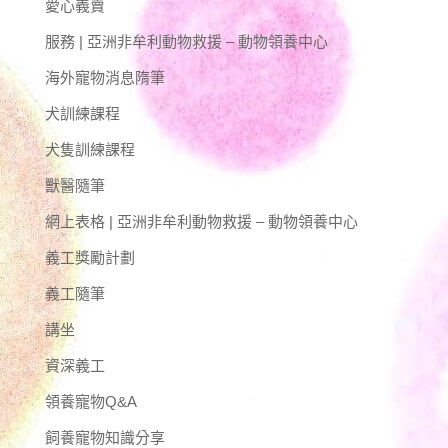
愛心義賣
服務 | 亞洲非牟利動物救援 – 動物領養中心
海外寵物消息隋筆
犬訓練課程
犬隻訓練課程
獸醫隨筆
網上表格 | 亞洲非牟利動物救援 – 動物領養中心
義工獎勵計劃
義工隨筆
講坐
資深義工
領養寵物Q&A
飼養寵物知識分享