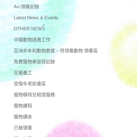
Arc領養記錄
Latest News & Events
OTHER NEWS
中國動物拯救工作
亞洲非牟利動物救援 – 待領養動物 領養區
免費寵物美容班記錄
兒童義工
受傷年老助養區
寵物模特兒租借服務
寵物課程
寵物講坐
已被領養