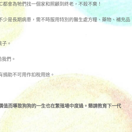
RC都會為牠們找一個家和照顧到終老，不殺不棄！
有不少是長期病患，需不時服用特別的醫生處方糧、藥物、補充品
孩子。
)給我們。
有捐助不可用作扣稅用途。
殖價值而導致狗狗的一生也在繁殖場中度過。懇請教育下一代