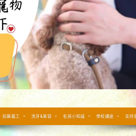
招募義工
洗牙&美容
毛孩小知識
學校講座
支持