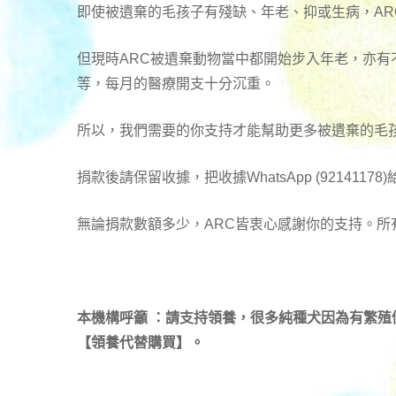
即使被遺棄的毛孩子有殘缺、年老、抑或生病，A
但現時ARC被遺棄動物當中都開始步入年老，亦
等，每月的醫療開支十分沉重。
所以，我們需要的你支持才能幫助更多被遺棄的毛
捐款後請保留收據，把收據WhatsApp (92141178
無論捐款數額多少，ARC皆衷心感謝你的支持。所
本機構呼籲 ：請支持領養，很多純種犬因為有繁
【領養代替購買】。