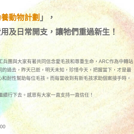
助養動物計劃
」，
費用及日常開支，讓牠們重過新生！
工兵團與大家有著共同信念愛毛孩和尊重生命，ARC作為中轉站
同的過去，昨天已逝，明天未知，珍惜今天，把握當下，才是最
心和耐性幫助每位毛孩。而每當收到有新毛孩求助個案接手時，
們繼續行下去。感恩有大家一直支持一直信任！
00