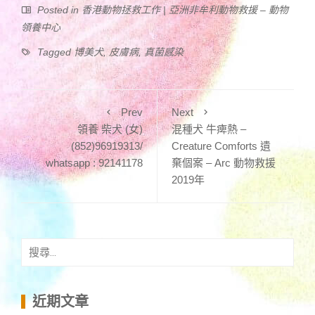
Posted in
香港動物拯救工作 | 亞洲非牟利動物救援 – 動物
領養中心
Tagged
博美犬
,
皮膚病
,
真菌感染
Prev
Next
領養 柴犬 (女)
混種犬 牛痺熱 –
(852)96919313/
Creature Comforts 遺
whatsapp : 92141178
棄個案 – Arc 動物救援
2019年
搜
尋
關
鍵
近期文章
字: