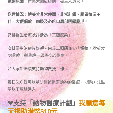
，
遺棄原因
：博美犬因皮膚病
被主人遺棄。
送達情況：博美犬非常瘦弱，非常肚餓，腸胃情況不
佳，大便偏軟
，四肢及心吃口局部明顯脫毛。
安排醫生治療及診斷為「真菌感染」
安排醫生治療後好轉。由義工照顧並安排領養。
珍惜大
地生命，給生命一個生存的機會。
若大家想繼續支持動物救援工作，
每日$10 就可以幫助到被遺棄動物的醫療， 捐助方法點
擊以下連結進入
❤
支持「動物醫療計劃」
我願意每
天捐助港幣$10元