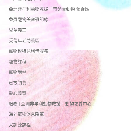
亞洲非牟利動物救援 – 待領養動物 領養區
免費寵物美容班記錄
兒童義工
受傷年老助養區
寵物模特兒租借服務
寵物課程
寵物講坐
已被領養
愛心義賣
服務 | 亞洲非牟利動物救援 – 動物領養中心
海外寵物消息隋筆
犬訓練課程