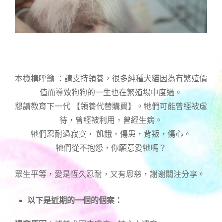
本機構呼籲 ：請支持領養，很多純種犬貓因為有繁殖價
值而導致狗狗的一生也在繁殖場中度過。
懇請教育下一代 【領養代替購買】。牠們可能曾經被虐
待，曾經被利用，曾經生病。
牠們忍耐過寂寞， 飢餓，傷患，背叛，傷心。
牠們從不抱怨，你願意愛牠嗎？
眾生平等，愛是恆久忍耐，又有恩慈，謝谢關注分享。
以下是近期的一個的個案：