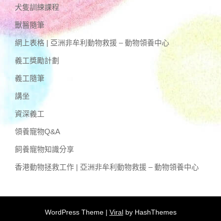
犬隻訓練課程
獸醫隨筆
網上表格 | 亞洲非牟利動物救援 – 動物領養中心
義工獎勵計劃
義工隨筆
講坐
資深義工
領養寵物Q&A
飼養寵物知識分享
香港動物拯救工作 | 亞洲非牟利動物救援 – 動物領養中心
WordPress Theme |
Viral
by HashThemes