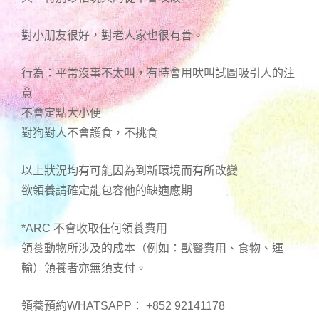
對小朋友很好，對老人家也很有善。
行為：平常沒事不太叫，有時會用吠叫試圖吸引人的注
意
不會定點大小便
對狗對人不會護食，不挑食
以上狀況均有可能因為到新環境而有所改變
欲領養請確定能包容他的缺適應期
*ARC 不會收取任何領養費用
領養動物所涉及的成本（例如：獸醫費用、食物、運
輸）領養者亦無須支付。
領養預約WHATSAPP： +852 92141178