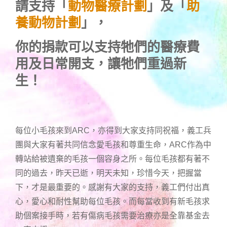
請支持「
動物醫療計劃
」及「
助
養動物計劃
」，
你的捐款可以支持牠們的醫療費
用及日常開支，讓牠們重過新
生！
每位小毛孩來到ARC，亦得到大家支持同祝福，義工兵
團與大家有著共同信念愛毛孩和尊重生命，ARC作為中
轉站給被遺棄的毛孩一個容身之所。每位毛孩都有著不
同的過去，昨天已逝，明天未知，珍惜今天，把握當
下，才是最重要的。感謝有大家的支持，義工們付出真
心，愛心和耐性幫助每位毛孩。而每當收到有新毛孩求
助個案接手時，若有傷病毛孩需要治療亦是全靠基金去