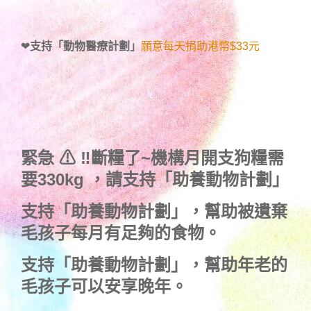
❤
支持「動物醫療計劃」
願意每天捐助港幣$33元
緊急 ⚠ ‼斷糧了~機構月開支狗糧需
要330kg ，
請支持「助養動物計劃」
支持
「助養動物計劃」
，幫助被遺棄
毛孩子每月有足夠的食物。
支持
「助養動物計劃」
，幫助年老的
毛孩子可以安享晚年。