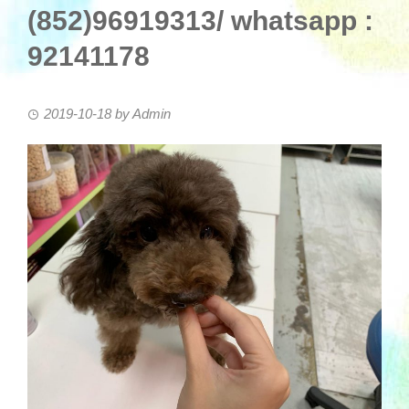
(852)96919313/ whatsapp :
92141178
2019-10-18
by
Admin