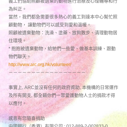
義工們協助照顧被遺棄的動物進行治療及心理輔導和行
為糾正。
當然，我們都急需要很多熱心的義工到達本中心幫忙照
顧動物， 讓動物們可以感受到愛和溫暖。
照顧被遺棄動物：洗澡、塗藥、放狗散步、清理動物居
住環境。
* 抱抱被遺棄動物，給牠們一些愛、做基本訓練、跟動
物們聊天。
http://www.arc.org.hk/volunteer/
－－－－－－－－－－－－－－－－－
事實上, ARC並沒有任何的政府資助, 本機構的日常運作
及所有開支, 都全籟你們一眾愛護動物人士的捐款才得
以應付。
感恩有您隨喜捐助
中國銀行（香港）有限公司 : 012-889-2-002833-0