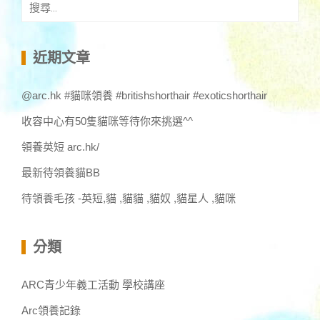
搜
尋
關
鍵
近期文章
字:
@arc.hk #貓咪領養 #britishshorthair #exoticshorthair
收容中心有50隻貓咪等待你來挑選^^
領養英短 arc.hk/
最新待領養貓BB
待領養毛孩 -英短,貓 ,貓貓 ,貓奴 ,貓星人 ,貓咪
分類
ARC青少年義工活動 學校講座
Arc領養記錄