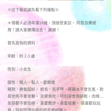
※往下看前請先看下列幾點※
＊領養人必須年滿18歲，須接受家訪， 同意自費絕
育！請大家廣傳出去！ 謝謝！
首先是狗的資料：
年齡：約 2-3 歲
性別：小女生
個性：親人、黏人、愛撒嬌
親狗，脾氣超好， 梳毛，剪手甲，搽藥水不會生氣，對
其他狗不會攻擊， 非常貪吃，特別是食狗餅乾，肉條…
全部都不會拒絕， 喜愛散步，喜愛按摩。 很喜歡玩玩
具，特別珍惜玩具的從不會咬破。