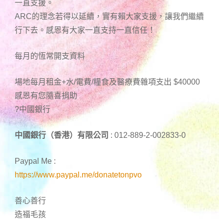
一直支援。
ARC的理念若得以延續，實有賴大家支援，讓我們繼續
行下去。感恩有大家一直支持一直信任！
每月的恆常開支資料
場地每月租金+水/電費/糧食及醫療費雜項支出 $40000
感恩有您隨喜捐助
?中國銀行
中國銀行（香港）有限公司
: 012-889-2-002833-0
Paypal Me :
https://www.paypal.me/donatetonpvo
善心善行
造福毛孩