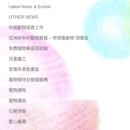
Latest News & Events
OTHER NEWS
中國動物拯救工作
亞洲非牟利動物救援 – 待領養動物 領養區
免費寵物美容班記錄
兒童義工
受傷年老助養區
寵物模特兒租借服務
寵物課程
寵物講坐
已被領養
愛心義賣