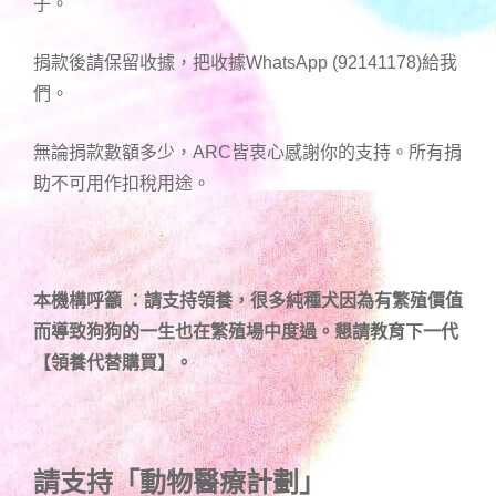
子。
捐款後請保留收據，把收據WhatsApp (92141178)給我
們。
無論捐款數額多少，ARC皆衷心感謝你的支持。所有捐
助不可用作扣稅用途。
本機構呼籲 ：請支持領養，很多純種犬因為有繁殖價值
而導致狗狗的一生也在繁殖場中度過。懇請教育下一代
【領養代替購買】。
請支持「動物醫療計劃」