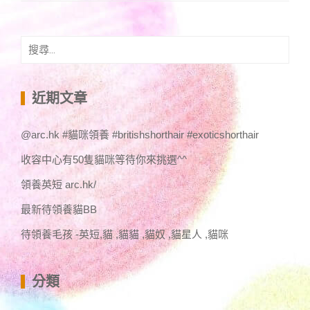
搜
尋
關
鍵
近期文章
字:
@arc.hk #貓咪領養 #britishshorthair #exoticshorthair
收容中心有50隻貓咪等待你來挑選^^
領養英短 arc.hk/
最新待領養貓BB
待領養毛孩 -英短,貓 ,貓貓 ,貓奴 ,貓星人 ,貓咪
分類