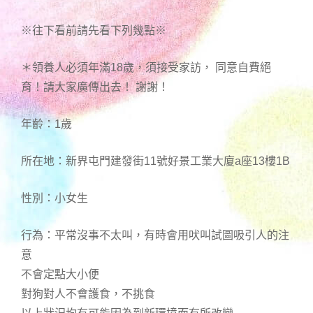
※往下看前請先看下列幾點※
＊領養人必須年滿18歲，須接受家訪， 同意自費絕
育！請大家廣傳出去！ 謝謝！
年齡：1歲
所在地：新界屯門建發街11號好景工業大廈a座13樓1B
性別：小女生
行為：平常沒事不太叫，有時會用吠叫試圖吸引人的注
意
不會定點大小便
對狗對人不會護食，不挑食