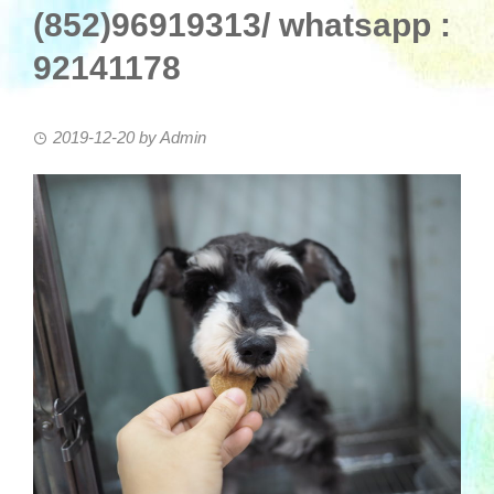
(852)96919313/ whatsapp :
92141178
2019-12-20
by
Admin