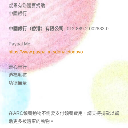
感恩有您隨喜捐助
中國銀行
中國銀行（香港）有限公司
: 012-889-2-002833-0
Paypal Me :
https://www.paypal.me/donatetonpvo
善心善行
造福毛孩
功德無量
在ARC領養動物不需要支付領養費用，請支持捐款以幫
助更多被遺棄的動物。