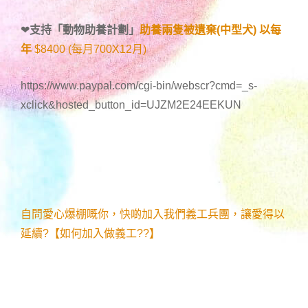
❤
支持「
動物助養計劃
」
助養兩隻被遺棄(中型犬) 以每
年
$8400 (每月700X12月)
https://www.paypal.com/cgi-bin/webscr?cmd=_s-
xclick&hosted_button_id=UJZM2E24EEKUN
自問愛心爆棚嘅你，快啲加入我們義工兵團，讓愛得以
延續?【如何加入做義工??】