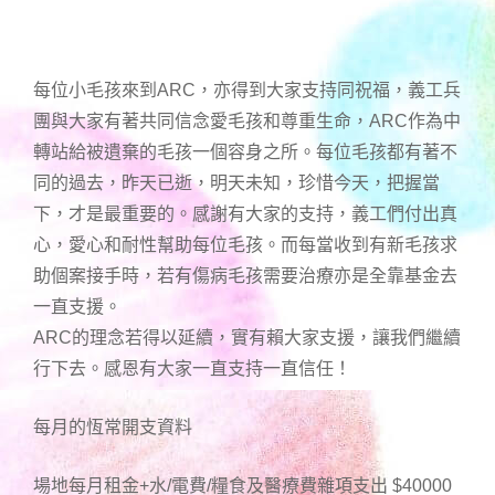
每位小毛孩來到ARC，亦得到大家支持同祝福，義工兵
團與大家有著共同信念愛毛孩和尊重生命，ARC作為中
轉站給被遺棄的毛孩一個容身之所。每位毛孩都有著不
同的過去，昨天已逝，明天未知，珍惜今天，把握當
下，才是最重要的。感謝有大家的支持，義工們付出真
心，愛心和耐性幫助每位毛孩。而每當收到有新毛孩求
助個案接手時，若有傷病毛孩需要治療亦是全靠基金去
一直支援。
ARC的理念若得以延續，實有賴大家支援，讓我們繼續
行下去。感恩有大家一直支持一直信任！
每月的恆常開支資料
場地每月租金+水/電費/糧食及醫療費雜項支出 $40000