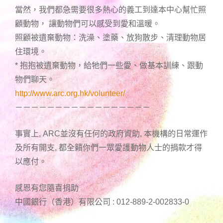
當然，我們都急需要很多熱心的義工到達本中心幫忙照
顧動物， 讓動物們可以感受到愛和溫暖。
照顧被遺棄動物：洗澡、塗藥、放狗散步、清理動物居
住環境。
* 抱抱被遺棄動物，給牠們一些愛、做基本訓練、跟動
物們聊天。
http://www.arc.org.hk/volunteer/
－－－－－－－－－－－－－－－－－
事實上, ARC並沒有任何的政府資助, 本機構的日常運作
及所有開支, 都全籟你們一眾愛護動物人士的捐款才得
以應付。
感恩有您隨喜捐助
中國銀行（香港）有限公司 : 012-889-2-002833-0