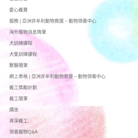
愛心義賣
服務 | 亞洲非牟利動物救援 – 動物領養中心
海外寵物消息隋筆
犬訓練課程
犬隻訓練課程
獸醫隨筆
網上表格 | 亞洲非牟利動物救援 – 動物領養中心
義工獎勵計劃
義工隨筆
講坐
資深義工
領養寵物Q&A