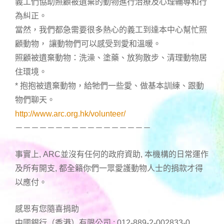
義工們協助照顧被遺棄的動物進行治療及心理輔導和行
為糾正。
當然，我們都急需要很多熱心的義工到達本中心幫忙照
顧動物， 讓動物們可以感受到愛和溫暖。
照顧被遺棄動物：洗澡、塗藥、放狗散步、清理動物居
住環境。
* 抱抱被遺棄動物，給牠們一些愛、做基本訓練、跟動
物們聊天。
http://www.arc.org.hk/volunteer/
－－－－－－－－－－－－－－－－－
事實上, ARC並沒有任何的政府資助, 本機構的日常運作
及所有開支, 都全籟你們一眾愛護動物人士的捐款才得
以應付。
感恩有您隨喜捐助
中國銀行（香港）有限公司 : 012-889-2-002833-0