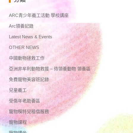
ARC青少年義工活動 學校講座
Arc領養記錄
Latest News & Events
OTHER NEWS
中國動物拯救工作
亞洲非牟利動物救援 – 待領養動物 領養區
免費寵物美容班記錄
兒童義工
受傷年老助養區
寵物模特兒租借服務
寵物課程
寵物講坐