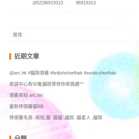
(852)96919313
96919313
搜
尋
關
鍵
近期文章
字:
@arc.hk #貓咪領養 #britishshorthair #exoticshorthair
收容中心有50隻貓咪等待你來挑選^^
領養英短 arc.hk/
最新待領養貓BB
待領養毛孩 -英短,貓 ,貓貓 ,貓奴 ,貓星人 ,貓咪
分類