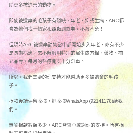
助更多被遺棄的動物。
即使被遺棄的毛孩子有殘缺、年老、抑或生病，ARC都
會為牠們找一個家和照顧到終老，不殺不棄！
但現時ARC被遺棄動物當中都開始步入年老，亦有不少
是長期病患，需不時服用特別的醫生處方糧、藥物、補
充品等，每月的醫療開支十分沉重。
所以，我們需要的你支持才能幫助更多被遺棄的毛孩
子。
捐款後請保留收據，把收據WhatsApp (92141178)給我
們。
無論捐款數額多少，ARC皆衷心感謝你的支持。所有捐