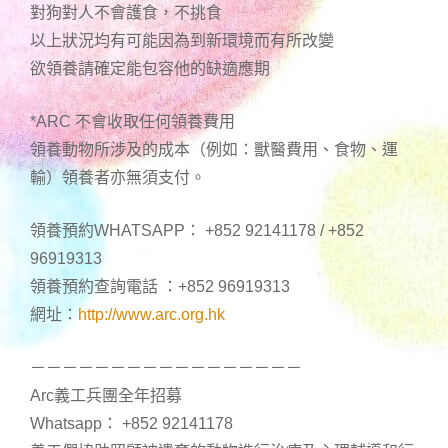
對狗對人不會護食，不挑食
以上狀況均有可能因為到新環境而有所改變
欲領養請確定能包容他的缺適應期
*ARC 不會收取任何領養費用
領養動物所涉及的成本（例如：獸醫費用、食物、運
輸）領養者亦無須支付。
領養預約WHATSAPP： +852 92141178 / +852
96919313
領養預約查詢電話 ：+852 96919313
網址：
http://www.arc.org.hk
－－－－－－－－－－－－－－－－－
Arc義工兵團全年招募
Whatsapp： +852 92141178