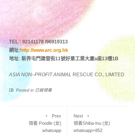
TEL : 92141178 /96919313
網址:
http://www.arc.org.hk
地址: 新界屯門建發街11號好景工業大廈a座13樓1B
ASIA NON
–
PROFIT ANIMAL
RESCUE CO., LIMITED
Posted in
已被領養
Prev
Next
領養 Poodle (女)
領養Shiba-Inu (女)
whatsapp
whatsapp+852