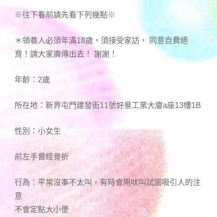
※往下看前請先看下列幾點※
＊領養人必須年滿18歲，須接受家訪， 同意自費絕
育！請大家廣傳出去！ 謝謝！
年齡：2歲
所在地：新界屯門建發街11號好景工業大廈a座13樓1B
性別：小女生
前左手曾經骨折
行為：平常沒事不太叫，有時會用吠叫試圖吸引人的注
意
不會定點大小便