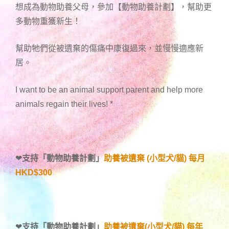
想成為動物助養父母，參加【動物助養計劃】，幫助更
多動物重獲新生！
幫助牠們從被遺棄的傷痛中康復過來，並慢慢適應新
居。
I want to be an animal support parent and help more
animals regain their lives!
*
❤
支持「
動物助養計劃
」
助養被遺棄 (小型犬/貓) 每月
HKD$300
❤
支持「
動物助養計劃
」
助養被遺棄(小型犬/貓) 每年