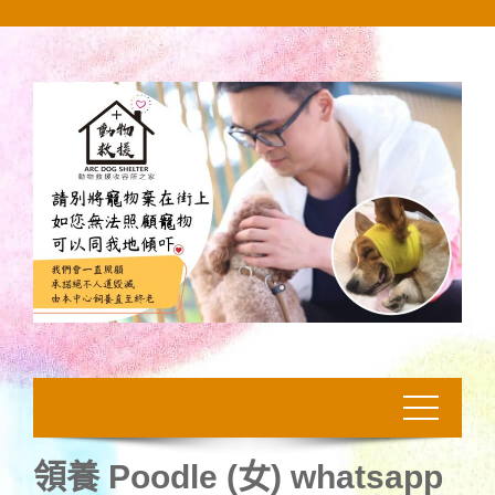
Skip
to
content
領養 Poodle (女) whatsapp