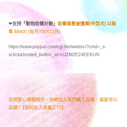
❤
支持「
動物助養計劃
」
助養兩隻被遺棄(中型犬) 以每
年
$8400 (每月700X12月)
https://www.paypal.com/cgi-bin/webscr?cmd=_s-
xclick&hosted_button_id=UJZM2E24EEKUN
自問愛心爆棚嘅你，快啲加入我們義工兵團，讓愛得以
延續?【如何加入做義工??】