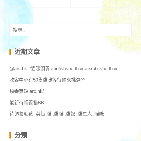
搜
尋
關
鍵
近期文章
字:
@arc.hk #貓咪領養 #britishshorthair #exoticshorthair
收容中心有50隻貓咪等待你來挑選^^
領養英短 arc.hk/
最新待領養貓BB
待領養毛孩 -英短,貓 ,貓貓 ,貓奴 ,貓星人 ,貓咪
分類