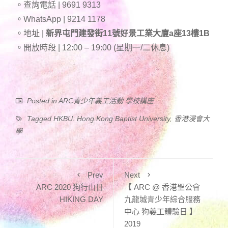
。查詢電話 | 9691 9313
。WhatsApp | 9214 1178
。地址 |
新界屯門建發街11號好景工業大廈a座13樓1B
。開放時段 | 12:00 – 19:00 (星期一/二休息)
Posted in
ARC青少年義工活動 學校講座
Tagged
HKBU: Hong Kong Baptist University
,
香港浸會大
學
Prev
Next
ARC 2020 狗行山日
【 ARC @ 香港聖公會
HIKING DAY
九龍城青少年綜合服務
中心 狗義工體驗日 】
2019