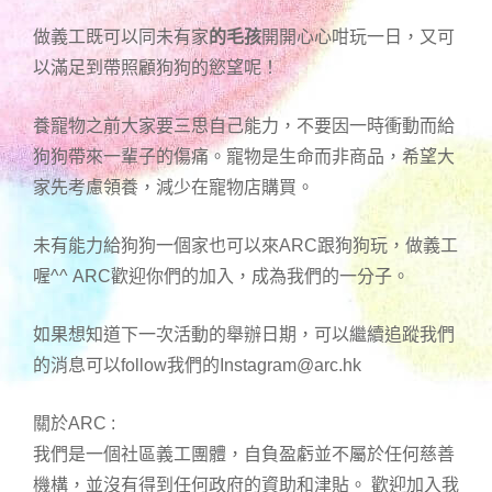
做義工既可以同未有家
的毛孩
開開心心咁玩一日，又可
以滿足到帶照顧狗狗的慾望呢！
養寵物之前大家要三思自己能力，不要因一時衝動而給
狗狗帶來一輩子的傷痛。寵物是生命而非商品，希望大
家先考慮領養，減少在寵物店購買。
未有能力給狗狗一個家也可以來ARC跟狗狗玩，做義工
喔^^ ARC歡迎你們的加入，成為我們的一分子。
如果想知道下一次活動的舉辦日期，可以繼續追蹤我們
的消息可以follow我們的
Instagram@arc.hk
關於ARC :
我們是一個社區義工團體，自負盈虧並不屬於任何慈善
機構，並沒有得到任何政府的資助和津貼。 歡迎加入我