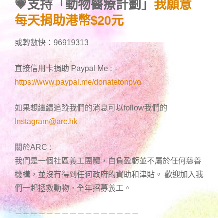
💗支持「動物醫療計劃」
我願意
每天捐助港幣$20元
或轉數快：96919313
直接信用卡捐助 Paypal Me :
https://www.paypal.me/donatetonpvo
如果想繼續追蹤我們的消息可以follow我們的
Instagram@arc.hk
關於ARC :
我們是一個社區義工團體，自負盈虧並不屬於任何慈善
機構，並沒有得到任何政府的資助和津貼。 歡迎加入我
們一起拯救動物，全年招募義工。
－－－－－－－－－－－－－－－－