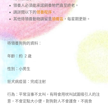
領養人必須能承諾飼養牠們直至終老。
請詳閱以下的
領養程序
。
其他待領養動物請留意
領養區
，每星期更新。
待領養狗狗的資料：
年齡：約 2 歲
性別：小男生
狂犬病疫苗：完成注射
行為：平常沒事不太叫，有時會用吠叫試圖吸引人的注
意，不會定點大小便，對狗對人不會護食，不挑食