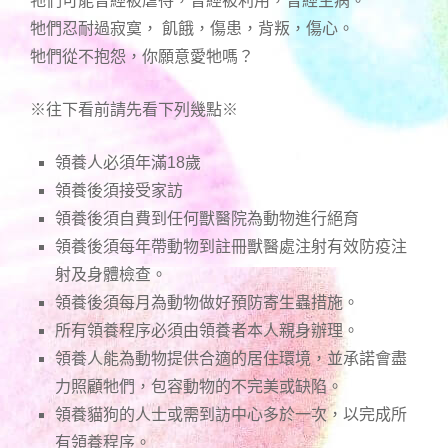
牠們可能曾經被虐待，曾經被利用，曾經生病。
牠們忍耐過寂寞， 飢餓，傷患，背叛，傷心。
牠們從不抱怨，你願意愛牠嗎？
※往下看前請先看下列幾點※
領養人必須年滿18歲
領養後須接受家訪
領養後須自費到任何獸醫院為動物進行絕育
領養後須每年帶動物到註冊獸醫處注射有效防疫注
射及身體檢查。
領養後須每月為動物做好預防寄生蟲措施。
所有領養程序必須由領養者本人親身辦理。
領養人能為動物提供合適的居住環境，並承諾會盡
力照顧牠們，包容動物的不完美或缺陷。
領養貓狗的人士或需到訪中心多於一次，以完成所
有領養程序。