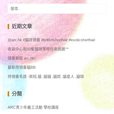
搜
尋
關
鍵
近期文章
字:
@arc.hk #貓咪領養 #britishshorthair #exoticshorthair
收容中心有50隻貓咪等待你來挑選^^
領養英短 arc.hk/
最新待領養貓BB
待領養毛孩 -英短,貓 ,貓貓 ,貓奴 ,貓星人 ,貓咪
分類
ARC青少年義工活動 學校講座