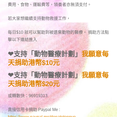
費用、食物、運輸費等，領養者亦無須支付。
若大家想繼續支持動物救援工作，
每日$10 就可以幫助到被遺棄動物的醫療， 捐助方法點
擊以下連結進入
❤
支持「動物醫療計劃」
我願意每
天捐助港幣$10元
❤
支持「動物醫療計劃」
我願意每
天捐助港幣$20元
或轉數快：96919313
直接信用卡捐助 Paypal Me :
https://www.paypal.me/donatetonpvo