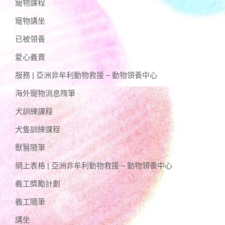
寵物課程
寵物講坐
已被領養
愛心義賣
服務 | 亞洲非牟利動物救援 – 動物領養中心
海外寵物消息隋筆
犬訓練課程
犬隻訓練課程
獸醫隨筆
網上表格 | 亞洲非牟利動物救援 – 動物領養中心
義工獎勵計劃
義工隨筆
講坐