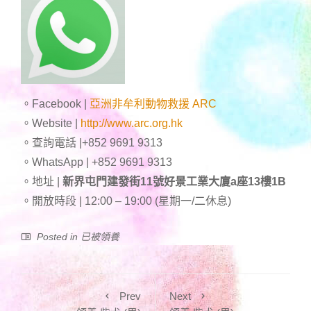
。Facebook |
亞洲非牟利動物救援 ARC
。Website |
http://www.arc.org.hk
。查詢電話 |+852 9691 9313
。WhatsApp | +852 9691 9313
。地址 |
新界屯門建發街11號好景工業大廈a座13樓1B
。開放時段 | 12:00 – 19:00 (星期一/二休息)
Posted in
已被領養
Prev
Next