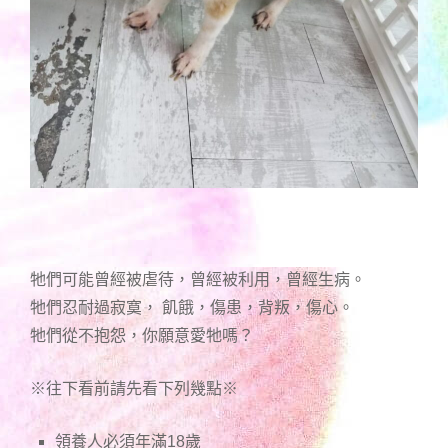
牠們可能曾經被虐待，曾經被利用，曾經生病。
牠們忍耐過寂寞， 飢餓，傷患，背叛，傷心。
牠們從不抱怨，你願意愛牠嗎？
※往下看前請先看下列幾點※
領養人必須年滿18歲