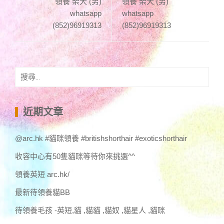
領養 柴犬 (男)
領養 柴犬 (男)
whatsapp
whatsapp
(852)96919313
(852)96919313
搜
尋
關
鍵
近期文章
字:
@arc.hk #貓咪領養 #britishshorthair #exoticshorthair
收容中心有50隻貓咪等待你來挑選^^
領養英短 arc.hk/
最新待領養貓BB
待領養毛孩 -英短,貓 ,貓貓 ,貓奴 ,貓星人 ,貓咪