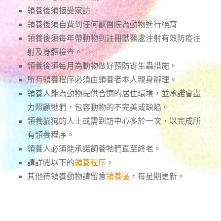
領養後須接受家訪
領養後須自費到任何獸醫院為動物進行絕育
領養後須每年帶動物到註冊獸醫處注射有效防疫注
射及身體檢查。
領養後須每月為動物做好預防寄生蟲措施。
所有領養程序必須由領養者本人親身辦理。
領養人能為動物提供合適的居住環境，並承諾會盡
力照顧牠們，包容動物的不完美或缺陷。
領養貓狗的人士或需到訪中心多於一次，以完成所
有領養程序。
領養人必須能承諾飼養牠們直至終老。
請詳閱以下的
領養程序
。
其他待領養動物請留意
領養區
，每星期更新。