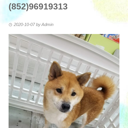
(852)96919313
2020-10-07
by
Admin