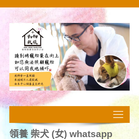
Skip
to
content
領養 柴犬 (女) whatsapp