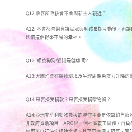
Q12:收容所毛孩會不會與新主人親近？
A12: 本會都會樂意讓民眾與毛孩長期互動後，
珍惜這個得來不易的幸福。
Q13: 領養狗狗/貓貓是健康嗎?
A13:犬貓均會在轉換環境及生理周期免疫力升降
Q14:是否接受捐款？是否接受捐贈物資？
A14:亞洲非牟利動物救援
的運作主要是依靠銷售寵
非政府資助項目，ARC是一個社區義工團體，自
您更可自行決定捐助金額，甚至因應個人預算，隨