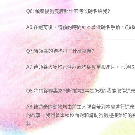
Q6: 領養後狗隻牌照什麼時侯轉名給我?
A6:在絕育後，請預約時間到本會做轉名手續。(須
Q7:待領養的狗狗打了什麼疫苗?
A7:待領養犬隻均己注射瘋狗症疫苗和晶片，已領
Q8:狗狗從哪裏來?他們的故事是怎樣?我能取得遺
A8:被遺棄的動物均由前主人親自帶到本會進行遺
的故事，我們著重積極面對和幫助狗狗迎接美好的
料。