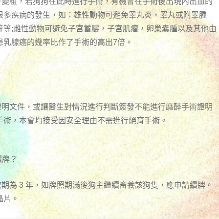
管會變粗，若狗狗在此時進行手術，有機會在手術後出現內出血的
很多疾病的發生，如：雄性動物可避免睾丸炎，睾丸或附睾腫
等等;雌性動物可避免子宮蓄膿，子宮肌瘤，卵巢囊腫以及其他由
患乳腺癌的幾率比作了手術的高出7倍。
斥證明文件，或讓醫生對情況進行判斷簽發不能進行麻醉手術證明
手術，本會均接受因安全理由不需進行絕育手術。
續牌？
效期為 3 年，如牌照期滿後狗主繼續畜養該狗隻，應申請續牌。
晶片。