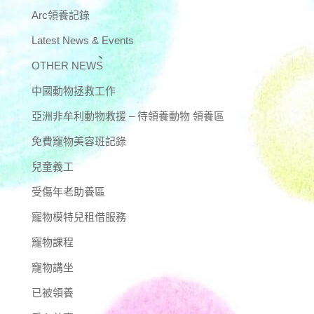
Arc領養記錄
Latest News & Events
OTHER NEWS
中國動物拯救工作
亞洲非牟利動物救援 – 待領養動物 領養區
免費寵物美容班記錄
兒童義工
受傷年老助養區
寵物模特兒租借服務
寵物課程
寵物講坐
已被領養