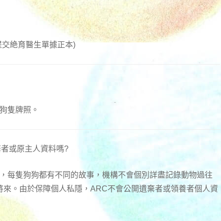
提交絶育醫生單據正本)
取狗隻牌照。
棄者或原主人資料嗎?
棄，每隻狗狗都有不同的故事，機構不會個別詳盡記錄動物過往
將來。由於保障個人私隱，ARC不會公開遺棄者或領養者個人資