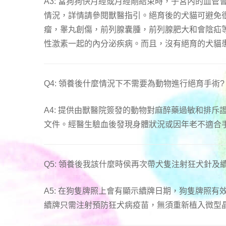
A3: 當狗狗快月經或月經剛結束時，子宮內的血
情況，詳情請參閱獸醫指引。絕育後的犬貓可避免
瘤，睾丸創傷，前列腺囊腫，前列腺肥大和會陰疝
性激素一起的內分泌疾病。而且，沒有絕育的犬貓
Q4: 領養後什麼情況下不需要為動物進行絕育手術?
A4: 提供由獸醫院簽發的動物對麻醉藥過敏和排
文件。經醫生驗血後發現身體狀況或因年老不適合
Q5: 領養後我該什麼時侯再次帶犬隻注射狂犬針及
A5: 在狗隻牌照上會有顯示續牌日期，狗隻牌照有
續牌只需注射預防狂犬病疫苗，無須重新植入微型