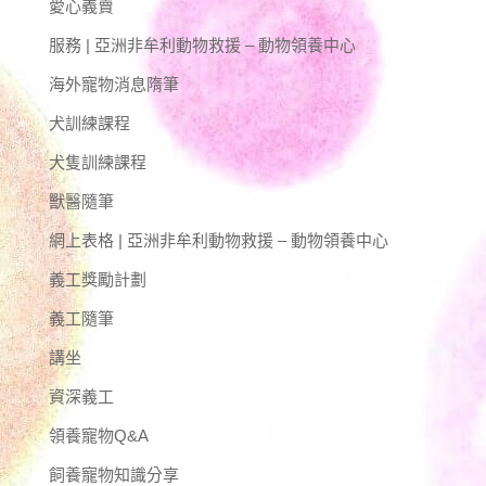
愛心義賣
服務 | 亞洲非牟利動物救援 – 動物領養中心
海外寵物消息隋筆
犬訓練課程
犬隻訓練課程
獸醫隨筆
網上表格 | 亞洲非牟利動物救援 – 動物領養中心
義工獎勵計劃
義工隨筆
講坐
資深義工
領養寵物Q&A
飼養寵物知識分享