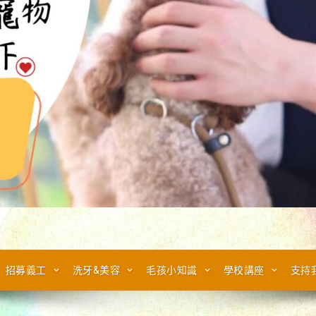
招募義工
洗牙&美容
毛孩小知識
學校講座
支持