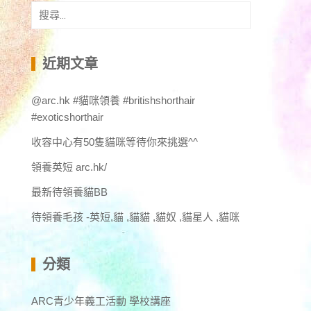
搜
尋
關
鍵
近期文章
字:
@arc.hk #貓咪領養 #britishshorthair
#exoticshorthair
收容中心有50隻貓咪等待你來挑選^^
領養英短 arc.hk/
最新待領養貓BB
待領養毛孩 -英短,貓 ,貓貓 ,貓奴 ,貓星人 ,貓咪
分類
ARC青少年義工活動 學校講座