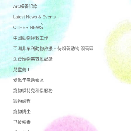
Arc領養記錄
Latest News & Events
OTHER NEWS
中國動物拯救工作
亞洲非牟利動物救援 – 待領養動物 領養區
免費寵物美容班記錄
兒童義工
受傷年老助養區
寵物模特兒租借服務
寵物課程
寵物講坐
已被領養