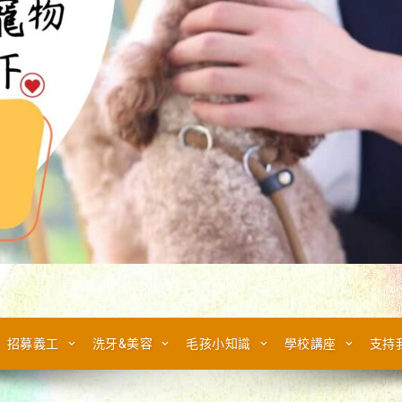
招募義工
洗牙&美容
毛孩小知識
學校講座
支持