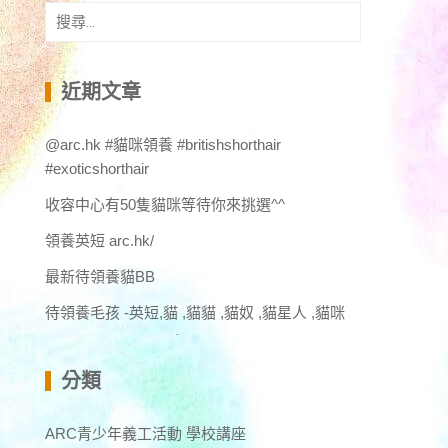
搜
尋
關
鍵
近期文章
字:
@arc.hk #貓咪領養 #britishshorthair
#exoticshorthair
收容中心有50隻貓咪等待你來挑選^^
領養英短 arc.hk/
最新待領養貓BB
待領養毛孩 -英短,貓 ,貓貓 ,貓奴 ,貓星人 ,貓咪
分類
ARC青少年義工活動 學校講座