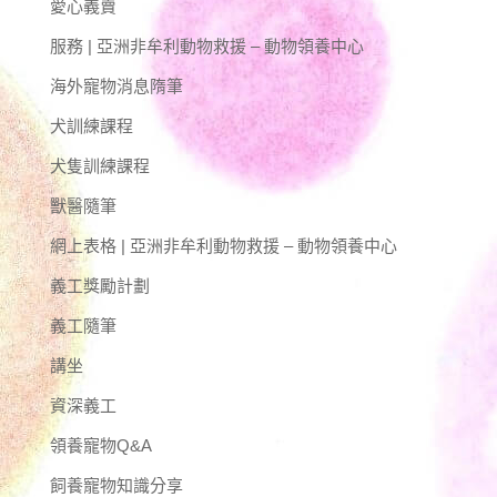
愛心義賣
服務 | 亞洲非牟利動物救援 – 動物領養中心
海外寵物消息隋筆
犬訓練課程
犬隻訓練課程
獸醫隨筆
網上表格 | 亞洲非牟利動物救援 – 動物領養中心
義工獎勵計劃
義工隨筆
講坐
資深義工
領養寵物Q&A
飼養寵物知識分享