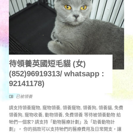
待領養英國短毛貓 (女)
(852)96919313/ whatsapp :
92141178)
已被領養
請支持領養寵物, 寵物領養, 領養寵物, 領養狗, 領養貓, 免費
領養狗, 寵物收養, 動物領養, 免費領養 等待被領養動物 給
牠們一個家? 請支持「動物醫療計劃」及「助養動物計
劃」， 你的捐款可以支持牠們的醫療費用及日常開支，讓