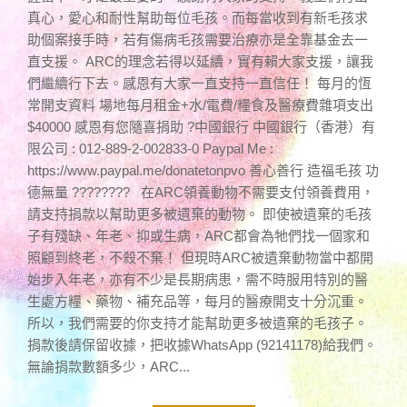
真心，愛心和耐性幫助每位毛孩。而每當收到有新毛孩求
助個案接手時，若有傷病毛孩需要治療亦是全靠基金去一
直支援。 ARC的理念若得以延續，實有賴大家支援，讓我
們繼續行下去。感恩有大家一直支持一直信任！ 每月的恆
常開支資料 場地每月租金+水/電費/糧食及醫療費雜項支出
$40000 感恩有您隨喜捐助 ?中國銀行 中國銀行（香港）有
限公司 : 012-889-2-002833-0 Paypal Me :
https://www.paypal.me/donatetonpvo 善心善行 造福毛孩 功
德無量 ???????? 在ARC領養動物不需要支付領養費用，
請支持捐款以幫助更多被遺棄的動物。 即使被遺棄的毛孩
子有殘缺、年老、抑或生病，ARC都會為牠們找一個家和
照顧到終老，不殺不棄！ 但現時ARC被遺棄動物當中都開
始步入年老，亦有不少是長期病患，需不時服用特別的醫
生處方糧、藥物、補充品等，每月的醫療開支十分沉重。
所以，我們需要的你支持才能幫助更多被遺棄的毛孩子。
捐款後請保留收據，把收據WhatsApp (92141178)給我們。
無論捐款數額多少，ARC...