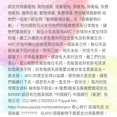
請支持領養寵物, 寵物領養, 領養寵物, 領養狗, 領養貓, 免費
領養狗, 寵物收養, 動物領養, 免費領養 等待被領養動物 給
牠們一個家? 請支持「動物醫療計劃」及「助養動物計
劃」， 你的捐款可以支持牠們的醫療費用及日常開支，讓
牠們重過新生！ 每位小毛孩來到ARC，亦得到大家支持同
祝福，義工兵團與大家有著共同信念愛毛孩和尊重生命，
ARC作為中轉站給被遺棄的毛孩一個容身之所。每位毛孩
都有著不同的過去，昨天已逝，明天未知，珍惜今天，把
握當下，才是最重要的。感謝有大家的支持，義工們付出
真心，愛心和耐性幫助每位毛孩。而每當收到有新毛孩求
助個案接手時，若有傷病毛孩需要治療亦是全靠基金去一
直支援。 ARC的理念若得以延續，實有賴大家支援，讓我
們繼續行下去。感恩有大家一直支持一直信任！ 每月的恆
常開支資料 場地每月租金+水/電費/糧食及醫療費雜項支出
$40000 感恩有您隨喜捐助 ?中國銀行 中國銀行（香港）有
限公司 : 012-889-2-002833-0 Paypal Me :
https://www.paypal.me/donatetonpvo 善心善行 造福毛孩 功
德無量 ???????? 在ARC領養動物不需要支付領養費用，