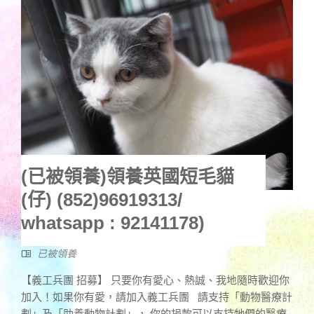
(已被領養)領養英國短毛貓
(仔) (852)96919313/
whatsapp : 92141178)
已被領養
【義工兵團 招募】 只要你有愛心、熱誠、我地隨時歡迎你
加入！如果你有愛，請加入義工兵團 請支持「動物醫療計
劃」及「助養動物計劃」， 你的捐款可以支持牠們的醫療