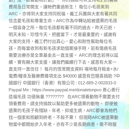
費用及日常開支，讓牠們重過新生！ 每位小毛孩來到
ARC，亦得到大家支持同祝福，義工兵團與大家有著共同
信念愛毛孩和尊重生命，ARC作為中轉站給被遺棄的毛孩
一個容身之所。每位毛孩都有著不同的過去，昨天已逝，
明天未知，珍惜今天，把握當下，才是最重要的。感謝有
大家的支持，義工們付出真心，愛心和耐性幫助每位毛
孩。而每當收到有新毛孩求助個案接手時，若有傷病毛孩
需要治療亦是全靠基金去一直支援。 ARC的理念若得以延
續，實有賴大家支援，讓我們繼續行下去。感恩有大家一
直支持一直信任！ 每月的恆常開支資料 場地每月租金+水/
電費/糧食及醫療費雜項支出 $40000 感恩有您隨喜捐助 ?中
國銀行 中國銀行（香港）有限公司 : 012-889-2-002833-0
Paypal Me : https://www.paypal.me/donatetonpvo 善心善行
造福毛孩 功德無量 ???????? 在ARC領養動物不需要支付
領養費用，請支持捐款以幫助更多被遺棄的動物。 即使被
遺棄的毛孩子有殘缺、年老、抑或生病，ARC都會為牠們
找一個家和照顧到終老，不殺不棄！ 但現時ARC被遺棄動
物當中都開始步入年老，亦有不少是長期病患，需不時服