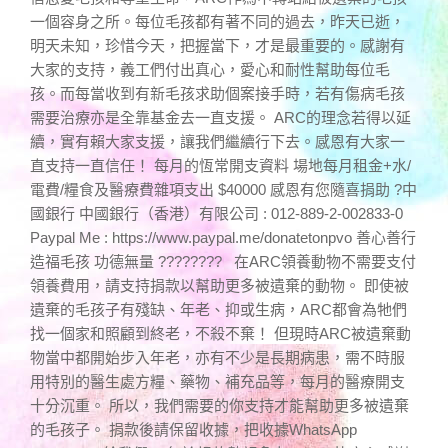
一個容身之所。每位毛孩都有著不同的過去，昨天已逝，
明天未知，珍惜今天，把握當下，才是最重要的。感謝有
大家的支持，義工們付出真心，愛心和耐性幫助每位毛
孩。而每當收到有新毛孩求助個案接手時，若有傷病毛孩
需要治療亦是全靠基金去一直支援。 ARC的理念若得以延
續，實有賴大家支援，讓我們繼續行下去。感恩有大家一
直支持一直信任！ 每月的恆常開支資料 場地每月租金+水/
電費/糧食及醫療費雜項支出 $40000 感恩有您隨喜捐助 ?中
國銀行 中國銀行（香港）有限公司 : 012-889-2-002833-0
Paypal Me : https://www.paypal.me/donatetonpvo 善心善行
造福毛孩 功德無量 ???????? 在ARC領養動物不需要支付
領養費用，請支持捐款以幫助更多被遺棄的動物。 即使被
遺棄的毛孩子有殘缺、年老、抑或生病，ARC都會為牠們
找一個家和照顧到終老，不殺不棄！ 但現時ARC被遺棄動
物當中都開始步入年老，亦有不少是長期病患，需不時服
用特別的醫生處方糧、藥物、補充品等，每月的醫療開支
十分沉重。 所以，我們需要的你支持才能幫助更多被遺棄
的毛孩子。 捐款後請保留收據，把收據WhatsApp