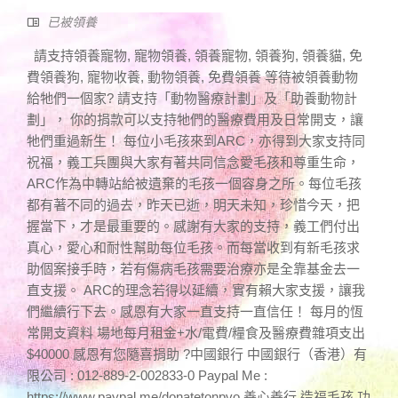
已被領養
請支持領養寵物, 寵物領養, 領養寵物, 領養狗, 領養貓, 免
費領養狗, 寵物收養, 動物領養, 免費領養 等待被領養動物
給牠們一個家? 請支持「動物醫療計劃」及「助養動物計
劃」， 你的捐款可以支持牠們的醫療費用及日常開支，讓
牠們重過新生！ 每位小毛孩來到ARC，亦得到大家支持同
祝福，義工兵團與大家有著共同信念愛毛孩和尊重生命，
ARC作為中轉站給被遺棄的毛孩一個容身之所。每位毛孩
都有著不同的過去，昨天已逝，明天未知，珍惜今天，把
握當下，才是最重要的。感謝有大家的支持，義工們付出
真心，愛心和耐性幫助每位毛孩。而每當收到有新毛孩求
助個案接手時，若有傷病毛孩需要治療亦是全靠基金去一
直支援。 ARC的理念若得以延續，實有賴大家支援，讓我
們繼續行下去。感恩有大家一直支持一直信任！ 每月的恆
常開支資料 場地每月租金+水/電費/糧食及醫療費雜項支出
$40000 感恩有您隨喜捐助 ?中國銀行 中國銀行（香港）有
限公司 : 012-889-2-002833-0 Paypal Me :
https://www.paypal.me/donatetonpvo 善心善行 造福毛孩 功