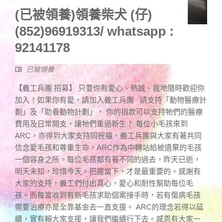
(已被領養)領養柴犬 (仔)
(852)96919313/ whatsapp :
92141178
已被領養
【義工兵團 招募】 只要你有愛心、熱誠、我地隨時歡迎你
加入！如果你有愛，請加入義工兵團 請支持「動物醫療計
劃」及「助養動物計劃」， 你的捐款可以支持牠們的醫療
費用及日常開支，讓牠們重過新生！ 每位小毛孩來到
ARC，亦得到大家支持同祝福，義工兵團與大家有著共同
信念愛毛孩和尊重生命，ARC作為中轉站給被遺棄的毛孩
一個容身之所。每位毛孩都有著不同的過去，昨天已逝，
明天未知，珍惜今天，把握當下，才是最重要的。感謝有
大家的支持，義工們付出真心，愛心和耐性幫助每位毛
孩。而每當收到有新毛孩求助個案接手時，若有傷病毛孩
需要治療亦是全靠基金去一直支援。 ARC的理念若得以延
續，實有賴大家支援，讓我們繼續行下去。感恩有大家一