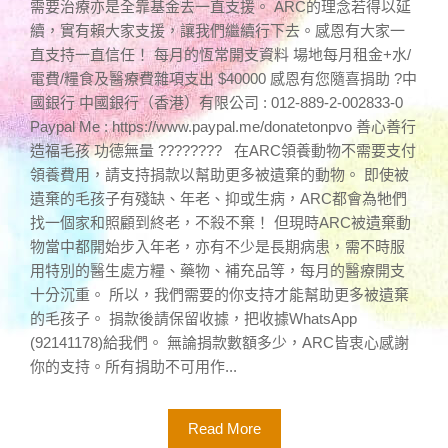
需要治療亦是全靠基金去一直支援。 ARC的理念若得以延
續，實有賴大家支援，讓我們繼續行下去。感恩有大家一
直支持一直信任！ 每月的恆常開支資料 場地每月租金+水/
電費/糧食及醫療費雜項支出 $40000 感恩有您隨喜捐助 ?中
國銀行 中國銀行（香港）有限公司 : 012-889-2-002833-0
Paypal Me : https://www.paypal.me/donatetonpvo 善心善行
造福毛孩 功德無量 ???????? 在ARC領養動物不需要支付
領養費用，請支持捐款以幫助更多被遺棄的動物。 即使被
遺棄的毛孩子有殘缺、年老、抑或生病，ARC都會為牠們
找一個家和照顧到終老，不殺不棄！ 但現時ARC被遺棄動
物當中都開始步入年老，亦有不少是長期病患，需不時服
用特別的醫生處方糧、藥物、補充品等，每月的醫療開支
十分沉重。 所以，我們需要的你支持才能幫助更多被遺棄
的毛孩子。 捐款後請保留收據，把收據WhatsApp
(92141178)給我們。 無論捐款數額多少，ARC皆衷心感謝
你的支持。所有捐助不可用作...
Read More