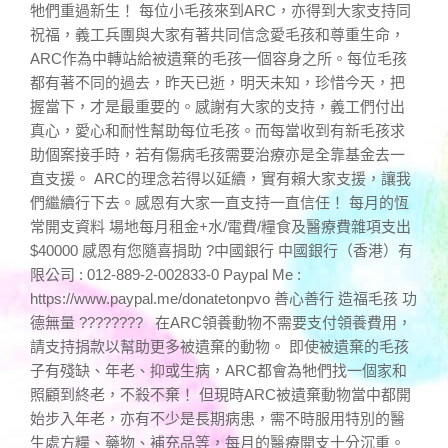
牠們重過新生！ 每位小毛孩來到ARC，亦得到大家支持同
祝福，義工兵團與大家有著共同信念愛毛孩和尊重生命，
ARC作為中轉站給被遺棄的毛孩一個容身之所。每位毛孩
都有著不同的過去，昨天已逝，明天未知，珍惜今天，把
握當下，才是最重要的。感謝有大家的支持，義工們付出
真心，愛心和耐性幫助每位毛孩。而每當收到有新毛孩求
助個案接手時，若有傷病毛孩需要治療亦是全靠基金去一
直支援。 ARC的理念若得以延續，實有賴大家支援，讓我
們繼續行下去。感恩有大家一直支持一直信任！ 每月的恆
常開支資料 場地每月租金+水/電費/糧食及醫療費雜項支出
$40000 感恩有您隨喜捐助 ?中國銀行 中國銀行（香港）有
限公司 : 012-889-2-002833-0 Paypal Me :
https://www.paypal.me/donatetonpvo 善心善行 造福毛孩 功
德無量 ???????? 在ARC領養動物不需要支付領養費用，
請支持捐款以幫助更多被遺棄的動物。 即使被遺棄的毛孩
子有殘缺、年老、抑或生病，ARC都會為牠們找一個家和
照顧到終老，不殺不棄！ 但現時ARC被遺棄動物當中都開
始步入年老，亦有不少是長期病患，需不時服用特別的醫
生處方糧、藥物、補充品等，每月的醫療開支十分沉重。