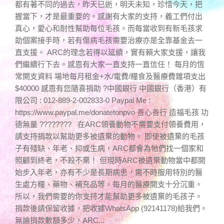
都有著不同的過去，昨天已逝，明天未知，珍惜今天，把
握當下，才是最重要的。感謝有大家的支持，義工們付出
真心，愛心和耐性幫助每位毛孩。而每當收到有新毛孩求
助個案接手時，若有傷病毛孩需要治療亦是全靠基金去一
直支援。 ARC的理念若得以延續，實有賴大家支援，讓我
們繼續行下去。感恩有大家一直支持一直信任！ 每月的恆
常開支資料 場地每月租金+水/電費/糧食及醫療費雜項支出
$40000 感恩有您隨喜捐助 ?中國銀行 中國銀行（香港）有
限公司 : 012-889-2-002833-0 Paypal Me :
https://www.paypal.me/donatetonpvo 善心善行 造福毛孩 功
德無量 ???????? 在ARC領養動物不需要支付領養費用，
請支持捐款以幫助更多被遺棄的動物。 即使被遺棄的毛孩
子有殘缺、年老、抑或生病，ARC都會為牠們找一個家和
照顧到終老，不殺不棄！ 但現時ARC被遺棄動物當中都開
始步入年老，亦有不少是長期病患，需不時服用特別的醫
生處方糧、藥物、補充品等，每月的醫療開支十分沉重。
所以，我們需要的你支持才能幫助更多被遺棄的毛孩子。
捐款後請保留收據，把收據WhatsApp (92141178)給我們。
無論捐款數額多少，ARC...