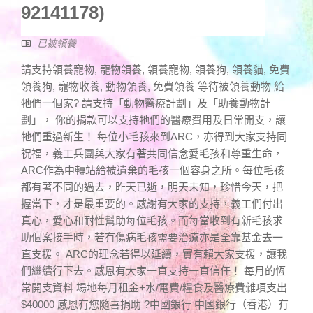
92141178)
已被領養
請支持領養寵物, 寵物領養, 領養寵物, 領養狗, 領養貓, 免費
領養狗, 寵物收養, 動物領養, 免費領養 等待被領養動物 給
牠們一個家? 請支持「動物醫療計劃」及「助養動物計
劃」， 你的捐款可以支持牠們的醫療費用及日常開支，讓
牠們重過新生！ 每位小毛孩來到ARC，亦得到大家支持同
祝福，義工兵團與大家有著共同信念愛毛孩和尊重生命，
ARC作為中轉站給被遺棄的毛孩一個容身之所。每位毛孩
都有著不同的過去，昨天已逝，明天未知，珍惜今天，把
握當下，才是最重要的。感謝有大家的支持，義工們付出
真心，愛心和耐性幫助每位毛孩。而每當收到有新毛孩求
助個案接手時，若有傷病毛孩需要治療亦是全靠基金去一
直支援。 ARC的理念若得以延續，實有賴大家支援，讓我
們繼續行下去。感恩有大家一直支持一直信任！ 每月的恆
常開支資料 場地每月租金+水/電費/糧食及醫療費雜項支出
$40000 感恩有您隨喜捐助 ?中國銀行 中國銀行（香港）有