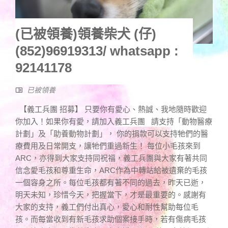
(已被領養)領養柴犬 (仔)
(852)96919313/ whatsapp :
92141178
已被領養
【義工兵團 招募】 只要你有愛心、熱誠、我地隨時歡迎
你加入！如果你有愛，請加入義工兵團 請支持「動物醫療
計劃」及「助養動物計劃」， 你的捐款可以支持牠們的醫
療費用及日常開支，讓牠們重過新生！ 每位小毛孩來到
ARC，亦得到大家支持同祝福，義工兵團與大家有著共同
信念愛毛孩和尊重生命，ARC作為中轉站給被遺棄的毛孩
一個容身之所。每位毛孩都有著不同的過去，昨天已逝，
明天未知，珍惜今天，把握當下，才是最重要的。感謝有
大家的支持，義工們付出真心，愛心和耐性幫助每位毛
孩。而每當收到有新毛孩求助個案接手時，若有傷病毛孩