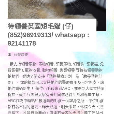
待領養英國短毛貓 (仔)
(852)96919313/ whatsapp :
92141178
已被領養
請支持領養寵物, 寵物領養, 領養寵物, 領養狗, 領養貓, 免
費領養狗, 寵物收養, 動物領養, 免費領養 等待被領養動物
給牠們一個家? 請支持「動物醫療計劃」及「助養動物計
劃」， 你的捐款可以支持牠們的醫療費用及日常開支，讓
牠們重過新生！ 每位小毛孩來到ARC，亦得到大家支持同
祝福，義工兵團與大家有著共同信念愛毛孩和尊重生命，
ARC作為中轉站給被遺棄的毛孩一個容身之所。每位毛孩
都有著不同的過去，昨天已逝，明天未知，珍惜今天，把
握當下，才是最重要的。感謝有大家的支持，義工們付出