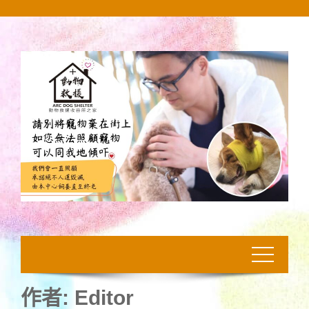
Skip
to
content
作者:
Editor