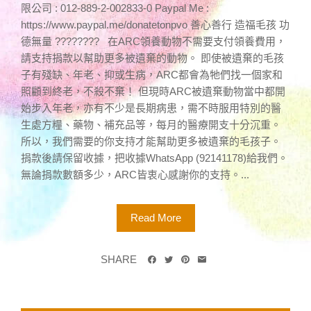
限公司 : 012-889-2-002833-0 Paypal Me :
https://www.paypal.me/donatetonpvo 善心善行 造福毛孩 功
德無量 ???????? 在ARC領養動物不需要支付領養費用，
請支持捐款以幫助更多被遺棄的動物。 即使被遺棄的毛孩
子有殘缺、年老、抑或生病，ARC都會為牠們找一個家和
照顧到終老，不殺不棄！ 但現時ARC被遺棄動物當中都開
始步入年老，亦有不少是長期病患，需不時服用特別的醫
生處方糧、藥物、補充品等，每月的醫療開支十分沉重。
所以，我們需要的你支持才能幫助更多被遺棄的毛孩子。
捐款後請保留收據，把收據WhatsApp (92141178)給我們。
無論捐款數額多少，ARC皆衷心感謝你的支持。...
Read More
SHARE