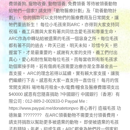
費領養狗, 寵物收養, 動物領養, 免費領養 等待被領養動物
給牠們一個家? 請支持「動物醫療計劃」及「助養動物計
劃」， 你的捐款可以支持牠們的醫療費用及日常開支，讓
牠們重過新生！ 每位小毛孩來到ARC，亦得到大家支持同
祝福，義工兵團與大家有著共同信念愛毛孩和尊重生命，
ARC作為中轉站給被遺棄的毛孩一個容身之所。每位毛孩
都有著不同的過去，昨天已逝，明天未知，珍惜今天，把
握當下，才是最重要的。感謝有大家的支持，義工們付出
真心，愛心和耐性幫助每位毛孩。而每當收到有新毛孩求
助個案接手時，若有傷病毛孩需要治療亦是全靠基金去一
直支援。 ARC的理念若得以延續，實有賴大家支援，讓我
們繼續行下去。感恩有大家一直支持一直信任！ 每月的恆
常開支資料 場地每月租金+水/電費/糧食及醫療費雜項支出
$40000 感恩有您隨喜捐助 ?中國銀行 中國銀行（香港）有
限公司 : 012-889-2-002833-0 Paypal Me :
https://www.paypal.me/donatetonpvo 善心善行 造福毛孩 功
德無量 ???????? 在ARC領養動物不需要支付領養費用，
請支持捐款以幫助更多被遺棄的動物。 即使被遺棄的毛孩
子有殘缺、年老、抑或生病，ARC都會為牠們找一個家和