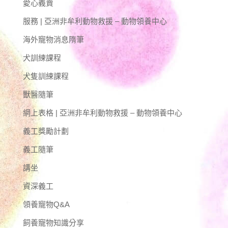
愛心義賣
服務 | 亞洲非牟利動物救援 – 動物領養中心
海外寵物消息隋筆
犬訓練課程
犬隻訓練課程
獸醫隨筆
網上表格 | 亞洲非牟利動物救援 – 動物領養中心
義工獎勵計劃
義工隨筆
講坐
資深義工
領養寵物Q&A
飼養寵物知識分享