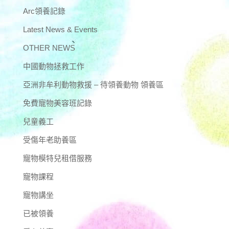
Arc領養記錄
Latest News & Events
OTHER NEWS
中國動物拯救工作
亞洲非牟利動物救援 – 待領養動物 領養區
免費寵物美容班記錄
兒童義工
受傷年老助養區
寵物模特兒租借服務
寵物課程
寵物講坐
已被領養