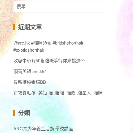
搜
尋
關
鍵
近期文章
字:
@arc.hk #貓咪領養 #britishshorthair
#exoticshorthair
收容中心有50隻貓咪等待你來挑選^^
領養英短 arc.hk/
最新待領養貓BB
待領養毛孩 -英短,貓 ,貓貓 ,貓奴 ,貓星人 ,貓咪
分類
ARC青少年義工活動 學校講座