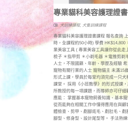
專業貓科美容護理證書
犬訓練課程
,
犬隻訓練課程
專業貓科美容護理證書課程 報名查詢 上課時
時，全課程約50小時) 學費 HK$14
業美容工具 ( 專業美容工具讓你從此走上
梳子 ＊指甲剪 ＊小剃毛器 ＊電推剪剃
人士，不限國籍、年齡、學歷及經驗 希
寵物有關行業的人士 寵物貓主 未滿1
形式上課，學員於每堂均須完成一只犬
課堂。 採用《小班教學》的形式授課
所教授的每一項課題，而導師亦可仔細
應能： 掌握基本寵物飼養知識、基本
從而能夠在相關工作中懂得應用在與顧
體檢查、剪甲、剷腳底毛、剷肚毛、剷
腳型、修身型、設計尾型等。 手法熟練地