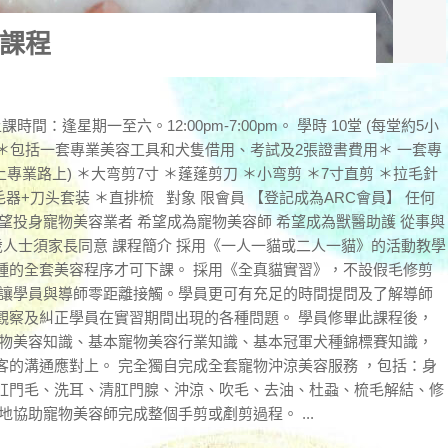
課程
間：逢星期一至六。12:00pm-7:00pm。 學時 10堂 (每堂約5小
,800 ＊包括一套專業美容工具和犬隻借用、考試及2張證書費用＊ 一套專
專業路上) ＊大弯剪7寸 ＊蓬蓬剪刀 ＊小弯剪 ＊7寸直剪 ＊拉毛針
毛器+刀头套装 ＊直排梳 對象 限會員 【登記成為ARC會員】 任何
望投身寵物美容業者 希望成為寵物美容師 希望成為獸醫助護 從事與
5歲人士須家長同意 課程簡介 採用《一人一貓或二人一貓》的活動教學
種的全套美容程序才可下課。 採用《全真貓實習》，不設假毛修剪
，讓學員與導師零距離接觸。學員更可有充足的時間提問及了解導師
觀察及糾正學員在實習期間出現的各種問題。 學員修畢此課程後，
寵物美容知識、基本寵物美容行業知識、基本冠軍犬種錦標賽知識，
客的溝通應對上。 完全獨自完成全套寵物沖涼美容服務 ，包括：身
肛門毛、洗耳、清肛門腺、沖涼、吹毛、去油、杜蝨、梳毛解結、修
協助寵物美容師完成整個手剪或剷剪過程。 ...