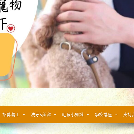
招募義工
洗牙&美容
毛孩小知識
學校講座
支持