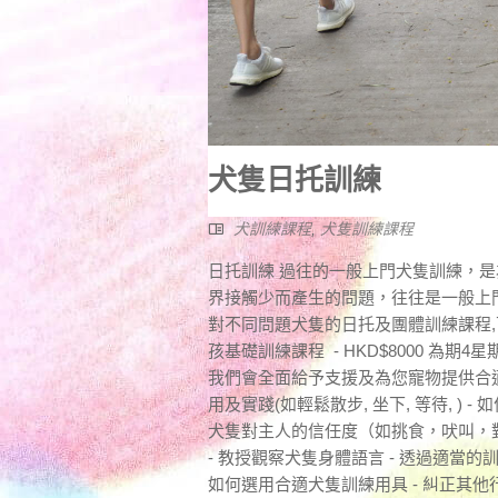
犬隻日托訓練
犬訓練課程
,
犬隻訓練課程
日托訓練 過往的一般上門犬隻訓練，
界接觸少而產生的問題，往往是一般上
對不同問題犬隻的日托及團體訓練課程,
孩基礎訓練課程 - HKD$8000 為期
我們會全面給予支援及為您寵物提供合適訓
用及實踐(如輕鬆散步, 坐下, 等待, ) 
犬隻對主人的信任度（如挑食，吠叫，
- 教授觀察犬隻身體語言 - 透過適當的
如何選用合適犬隻訓練用具 - 糾正其他