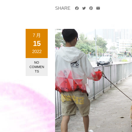
SHARE
7 月
15
2022
NO
COMMEN
TS