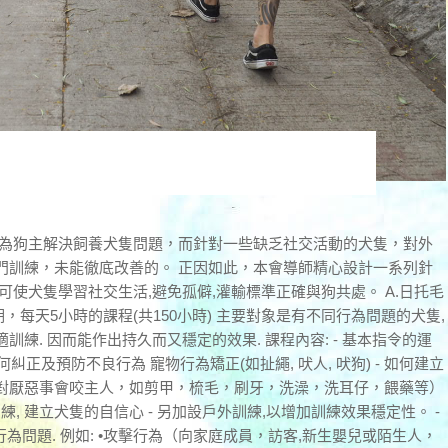
是為狗主解決飼養犬隻問題，而針對一些缺乏社交活動的犬隻，對外
門訓練，未能徹底改善的。 正因如此，本會導師精心設計一系列針
可使犬隻學習社交生活,避免孤僻,灌輸標準正確與狗共處。 A.日托毛
4星期，每天5小時的課程(共150小時) 主要對象是有不同行為問題的犬隻,
練. 因而能作出持久而又穩定的效果. 課程內容: - 基本指令的運
- 如何糾正及預防不良行為 寵物行為矯正(如扯繩, 吠人, 吠狗) - 如何建立
對厭惡事會咬主人，如剪甲，梳毛，刷牙，洗澡，洗耳仔，餵藥等）
訓練, 建立犬隻的自信心 - 另加設戶外訓練,以增加訓練效果穩定性。 -
行為問題. 例如: •攻擊行為（向家庭成員，訪客,新生嬰兒或陌生人，