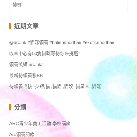
搜
尋
關
鍵
近期文章
字:
@arc.hk #貓咪領養 #britishshorthair #exoticshorthair
收容中心有50隻貓咪等待你來挑選^^
領養英短 arc.hk/
最新待領養貓BB
待領養毛孩 -英短,貓 ,貓貓 ,貓奴 ,貓星人 ,貓咪
分類
ARC青少年義工活動 學校講座
Arc領養記錄