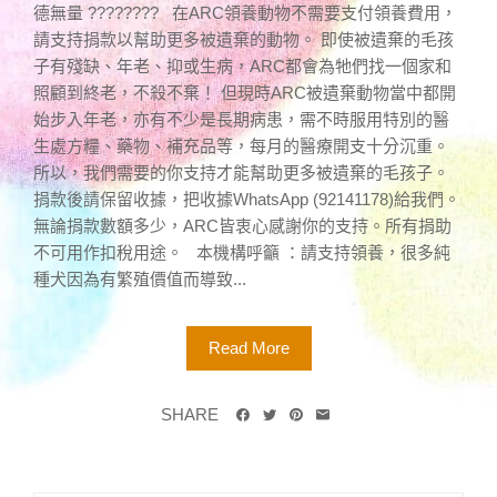
德無量 ???????? 在ARC領養動物不需要支付領養費用，
請支持捐款以幫助更多被遺棄的動物。 即使被遺棄的毛孩
子有殘缺、年老、抑或生病，ARC都會為牠們找一個家和
照顧到終老，不殺不棄！ 但現時ARC被遺棄動物當中都開
始步入年老，亦有不少是長期病患，需不時服用特別的醫
生處方糧、藥物、補充品等，每月的醫療開支十分沉重。
所以，我們需要的你支持才能幫助更多被遺棄的毛孩子。
捐款後請保留收據，把收據WhatsApp (92141178)給我們。
無論捐款數額多少，ARC皆衷心感謝你的支持。所有捐助
不可用作扣稅用途。 本機構呼籲 ：請支持領養，很多純
種犬因為有繁殖價值而導致...
Read More
SHARE