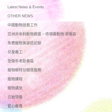
Latest News & Events
OTHER NEWS
中國動物拯救工作
亞洲非牟利動物救援 – 待領養動物 領養區
免費寵物美容班記錄
兒童義工
受傷年老助養區
寵物模特兒租借服務
寵物課程
寵物講坐
已被領養
愛心義賣