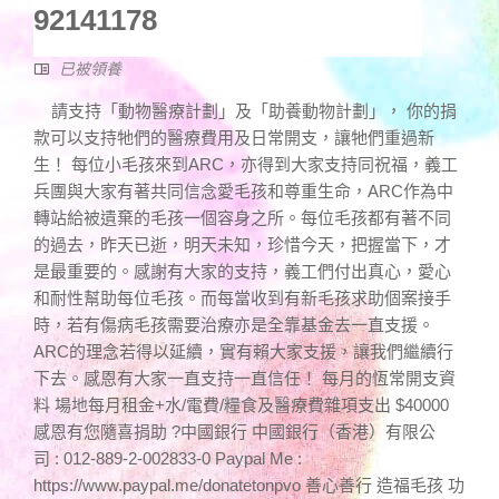
92141178
已被領養
請支持「動物醫療計劃」及「助養動物計劃」， 你的捐
款可以支持牠們的醫療費用及日常開支，讓牠們重過新
生！ 每位小毛孩來到ARC，亦得到大家支持同祝福，義工
兵團與大家有著共同信念愛毛孩和尊重生命，ARC作為中
轉站給被遺棄的毛孩一個容身之所。每位毛孩都有著不同
的過去，昨天已逝，明天未知，珍惜今天，把握當下，才
是最重要的。感謝有大家的支持，義工們付出真心，愛心
和耐性幫助每位毛孩。而每當收到有新毛孩求助個案接手
時，若有傷病毛孩需要治療亦是全靠基金去一直支援。
ARC的理念若得以延續，實有賴大家支援，讓我們繼續行
下去。感恩有大家一直支持一直信任！ 每月的恆常開支資
料 場地每月租金+水/電費/糧食及醫療費雜項支出 $40000
感恩有您隨喜捐助 ?中國銀行 中國銀行（香港）有限公
司 : 012-889-2-002833-0 Paypal Me :
https://www.paypal.me/donatetonpvo 善心善行 造福毛孩 功