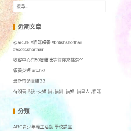
搜
尋
關
鍵
近期文章
字:
@arc.hk #貓咪領養 #britishshorthair
#exoticshorthair
收容中心有50隻貓咪等待你來挑選^^
領養英短 arc.hk/
最新待領養貓BB
待領養毛孩 -英短,貓 ,貓貓 ,貓奴 ,貓星人 ,貓咪
分類
ARC青少年義工活動 學校講座