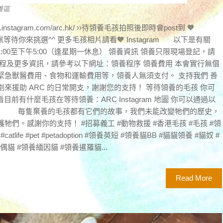
養區
w.instagram.com/arc.hk/ ››待領養毛孩拍照後即時會post到 🧡
咪等待你來挑選^^ 更多毛孩相片請看🧡 Instagram 以下是有關
1:00至下午5:00（逢星期一休息） 領養資訊 領養只限現場登記，請
程及更多資訊，請參考以下網址：領養程序 領養費用 本會實行無償
緊急獸醫費用、食物和運輸費用等，領養人無須支付。 支持我們 善
來援助 ARC 的日常開支，謝謝您的支持！ 等待領養的毛孩 你可
查看目前有什麼毛孩在等待領養：ARC Instagram 地圖 你可以通過以
Maps 每隻棄養的毛孩都有它們的故事，我們未能改變牠們的歷史，
們。感謝你的支持！ #招募義工 #動物救援 #香港毛孩 #毛孩 #領
catlife #pet #petadoption #領養英短 #領養貓BB #貓貓領養 #貓奴 #
偶貓 #領養緬因貓 #領養暹羅貓...
Read More