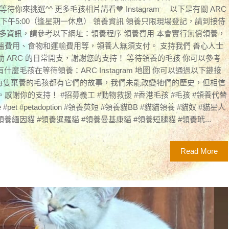
等待你來挑選^^ 更多毛孩相片請看🧡 Instagram 以下是有關 ARC
至下午5:00（逢星期一休息） 領養資訊 領養只限現場登記，請到接侍
多資訊，請參考以下網址：領養程序 領養費用 本會實行無償領養，
醫費用、食物和運輸費用等，領養人無須支付。 支持我們 善心人士
 ARC 的日常開支，謝謝您的支持！ 等待領養的毛孩 你可以參考
前有什麼毛孩在等待領養：ARC Instagram 地圖 你可以通過以下鏈接
s 每隻棄養的毛孩都有它們的故事，我們未能改變牠們的歷史，但相信
謝你的支持！ #招募義工 #動物救援 #香港毛孩 #毛孩 #領養代替
life #pet #petadoption #領養英短 #領養貓BB #貓貓領養 #貓奴 #貓星人
領養緬因貓 #領養暹羅貓 #領養曼基康貓 #領養短腿貓 #領養玳...
Read More