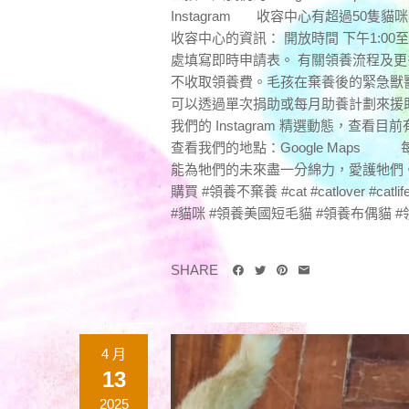
Instagram 收容中心有超過50隻貓咪
收容中心的資訊： 開放時間 下午1:00
處填寫即時申請表。 有關領養流程及更
不收取領養費。毛孩在棄養後的緊急獸
可以透過單次捐助或每月助養計劃來援助
我們的 Instagram 精選動態，查看目
查看我們的地點：Google Map
能為牠們的未來盡一分綿力，愛護牠們。感
購買 #領養不棄養 #cat #catlover #cat
#貓咪 #領養美國短毛貓 #領養布偶貓 #
SHARE
4 月
13
2025