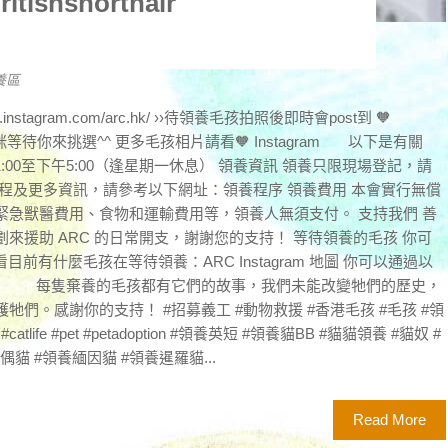
tishshorthair
養區
w.instagram.com/arc.hk/ ››待領養毛孩拍照後即時會post到 🧡
咪等待你來挑選^^ 更多毛孩相片請看🧡 Instagram 以下是有關
1:00至下午5:00（逢星期一休息） 領養資訊 領養只限現場登記，請
程及更多資訊，請參考以下網址：領養程序 領養費用 本會實行無償
緊急獸醫費用、食物和運輸費用等，領養人無須支付。 支持我們 善
來援助 ARC 的日常開支，謝謝您的支持！ 等待領養的毛孩 你可
查看目前有什麼毛孩在等待領養：ARC Instagram 地圖 你可以通過以
Maps 每隻棄養的毛孩都有它們的故事，我們未能改變牠們的歷史，
們。感謝你的支持！ #招募義工 #動物救援 #香港毛孩 #毛孩 #領
catlife #pet #petadoption #領養英短 #領養貓BB #貓貓領養 #貓奴 #
偶貓 #領養緬因貓 #領養暹羅貓...
Read More