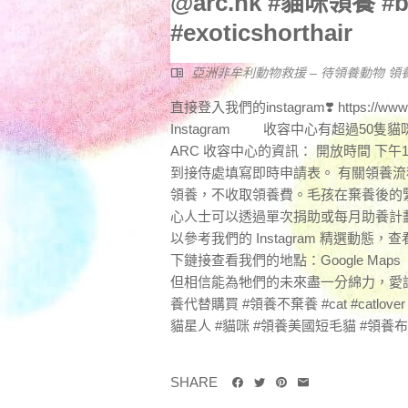
@arc.hk #貓咪領養 #bri
#exoticshorthair
亞洲非牟利動物救援 – 待領養動物 領
直接登入我們的instagram❣️ https://ww
Instagram 收容中心有超過50隻貓
ARC 收容中心的資訊： 開放時間 下午
到接侍處填寫即時申請表。 有關領養流
領養，不收取領養費。毛孩在棄養後的
心人士可以透過單次捐助或每月助養計劃
以參考我們的 Instagram 精選動態，
下鏈接查看我們的地點：Google 
但相信能為牠們的未來盡一分綿力，愛護牠
養代替購買 #領養不棄養 #cat #catlover #
貓星人 #貓咪 #領養美國短毛貓 #領養布
SHARE