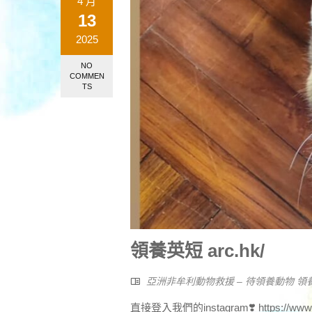
4 月
13
2025
NO
COMMEN
TS
領養英短 arc.hk/
亞洲非牟利動物救援 – 待領養動物 領
直接登入我們的instagram❣️ https://ww