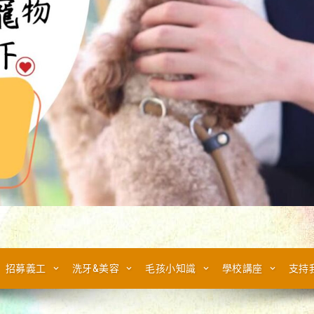
招募義工
洗牙&美容
毛孩小知識
學校講座
支持