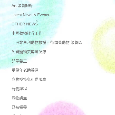
Arc領養記錄
Latest News & Events
OTHER NEWS
中國動物拯救工作
亞洲非牟利動物救援 – 待領養動物 領養區
免費寵物美容班記錄
兒童義工
受傷年老助養區
寵物模特兒租借服務
寵物課程
寵物講坐
已被領養