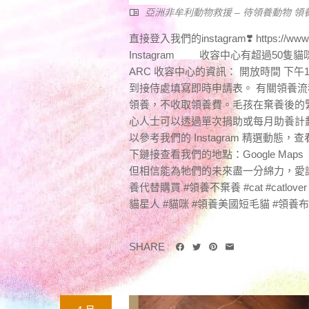
亞洲非牟利動物救援 – 待領養動物 領
直接登入我們的instagram❣️ https://ww
Instagram 收容中心有超過50隻貓
ARC 收容中心的資訊： 開放時間 下午
到接侍處填寫即時申請表。 有關領養流
領養，不收取領養費。毛孩在棄養後的
心人士可以透過單次捐助或每月助養計劃
以參考我們的 Instagram 精選動態，
下鏈接查看我們的地點：Google 
但相信能為牠們的未來盡一分綿力，愛護牠
養代替購買 #領養不棄養 #cat #catlover #
貓星人 #貓咪 #領養美國短毛貓 #領養布
SHARE