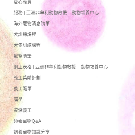
愛心義賣
服務 | 亞洲非牟利動物救援 – 動物領養中心
海外寵物消息隋筆
犬訓練課程
犬隻訓練課程
獸醫隨筆
網上表格 | 亞洲非牟利動物救援 – 動物領養中心
義工獎勵計劃
義工隨筆
講坐
資深義工
領養寵物Q&A
飼養寵物知識分享