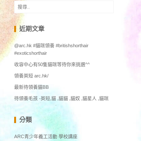
搜
尋
關
鍵
近期文章
字:
@arc.hk #貓咪領養 #britishshorthair
#exoticshorthair
收容中心有50隻貓咪等待你來挑選^^
領養英短 arc.hk/
最新待領養貓BB
待領養毛孩 -英短,貓 ,貓貓 ,貓奴 ,貓星人 ,貓咪
分類
ARC青少年義工活動 學校講座