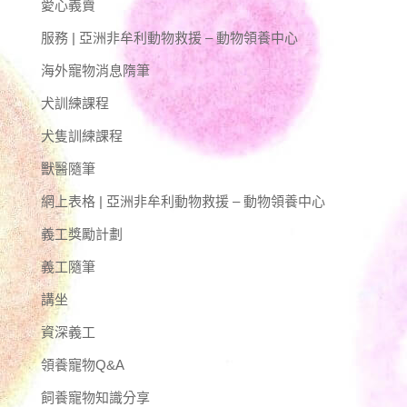
愛心義賣
服務 | 亞洲非牟利動物救援 – 動物領養中心
海外寵物消息隋筆
犬訓練課程
犬隻訓練課程
獸醫隨筆
網上表格 | 亞洲非牟利動物救援 – 動物領養中心
義工獎勵計劃
義工隨筆
講坐
資深義工
領養寵物Q&A
飼養寵物知識分享