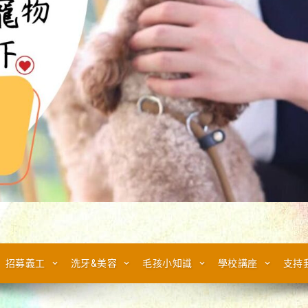
招募義工
洗牙&美容
毛孩小知識
學校講座
支持