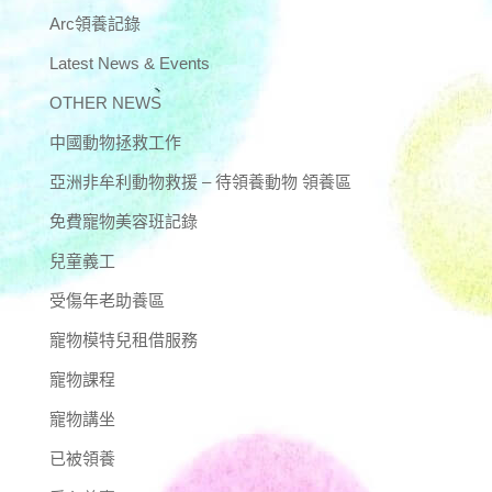
Arc領養記錄
Latest News & Events
OTHER NEWS
中國動物拯救工作
亞洲非牟利動物救援 – 待領養動物 領養區
免費寵物美容班記錄
兒童義工
受傷年老助養區
寵物模特兒租借服務
寵物課程
寵物講坐
已被領養