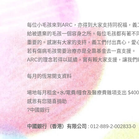
每位小毛孩來到ARC，亦得到大家支持同祝福，義
給被遺棄的毛孩一個容身之所。每位毛孩都有著不
重要的。感謝有大家的支持，義工們付出真心，愛
若有傷病毛孩需要治療亦是全靠基金去一直支援。
ARC的理念若得以延續，實有賴大家支援，讓我
每月的恆常開支資料
場地每月租金+水/電費/糧食及醫療費雜項支出 $400
感恩有您隨喜捐助
?中國銀行
中國銀行（香港）有限公司
: 012-889-2-002833-0