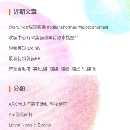
關
鍵
近期文章
字:
@arc.hk #貓咪領養 #britishshorthair #exoticshorthair
收容中心有50隻貓咪等待你來挑選^^
領養英短 arc.hk/
最新待領養貓BB
待領養毛孩 -英短,貓 ,貓貓 ,貓奴 ,貓星人 ,貓咪
分類
ARC青少年義工活動 學校講座
Arc領養記錄
Latest News & Events