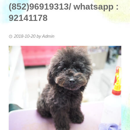
(852)96919313/ whatsapp :
92141178
2018-10-20
by
Admin