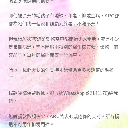
助更多被遺棄的動物。
即使被遺棄的毛孩子有殘缺、年老、抑或生病，ARC都
會為牠們找一個家和照顧到終老，不殺不棄！
但現時ARC被遺棄動物當中都開始步入年老，亦有不少
是長期病患，需不時服用特別的醫生處方糧、藥物、補
充品等，每月的醫療開支十分沉重。
所以，我們需要的你支持才能幫助更多被遺棄的毛孩
子。
捐款後請保留收據，把收據WhatsApp (92141178)給我
們。
無論捐款數額多少，ARC皆衷心感謝你的支持。所有捐
助不可用作扣稅用途。