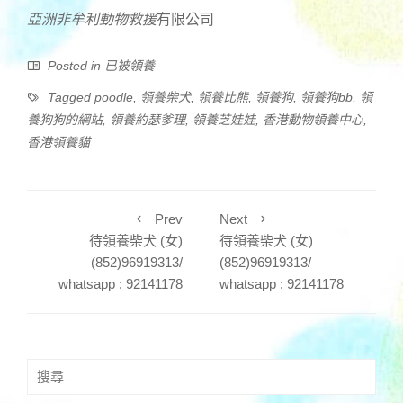
亞洲非牟利動物
救援
有限公司
Posted in
已被領養
Tagged
poodle
,
領養柴犬
,
領養比熊
,
領養狗
,
領養狗bb
,
領
養狗狗的網站
,
領養約瑟爹理
,
領養芝娃娃
,
香港動物領養中心
,
香港領養貓
Prev
Next
待領養柴犬 (女)
待領養柴犬 (女)
(852)96919313/
(852)96919313/
whatsapp : 92141178
whatsapp : 92141178
搜
尋