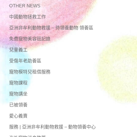
OTHER NEWS
中國動物拯救工作
亞洲非牟利動物救援 – 待領養動物 領養區
免費寵物美容班記錄
兒童義工
受傷年老助養區
寵物模特兒租借服務
寵物課程
寵物講坐
已被領養
愛心義賣
服務 | 亞洲非牟利動物救援 – 動物領養中心