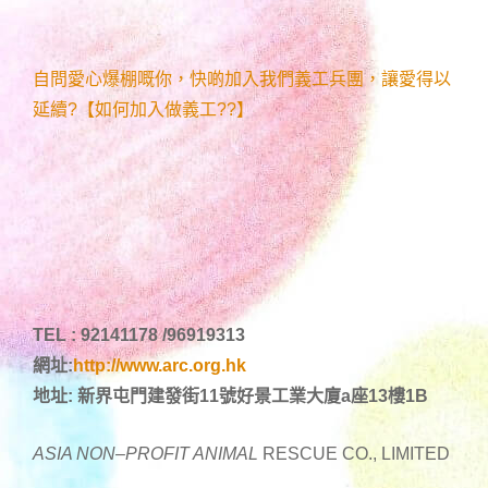
自問愛心爆棚嘅你，快啲加入我們義工兵團，讓愛得以
延續?【如何加入做義工??】
TEL : 92141178 /96919313
網址:
http://www.arc.org.hk
地址: 新界屯門建發街11號好景工業大廈a座13樓1B
ASIA NON
–
PROFIT ANIMAL
RESCUE CO., LIMITED