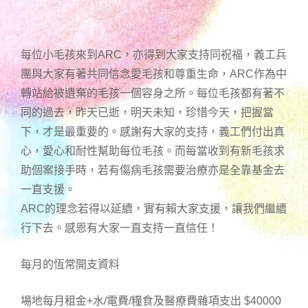
每位小毛孩來到ARC，亦得到大家支持同祝福，義工兵
團與大家有著共同信念愛毛孩和尊重生命，ARC作為中
轉站給被遺棄的毛孩一個容身之所。每位毛孩都有著不
同的過去，昨天已逝，明天未知，珍惜今天，把握當
下，才是最重要的。感謝有大家的支持，義工們付出真
心，愛心和耐性幫助每位毛孩。而每當收到有新毛孩求
助個案接手時，若有傷病毛孩需要治療亦是全靠基金去
一直支援。
ARC的理念若得以延續，實有賴大家支援，讓我們繼續
行下去。感恩有大家一直支持一直信任！
每月的恆常開支資料
場地每月租金+水/電費/糧食及醫療費雜項支出 $40000