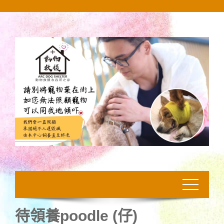
Skip
to
content
待領養poodle (仔)