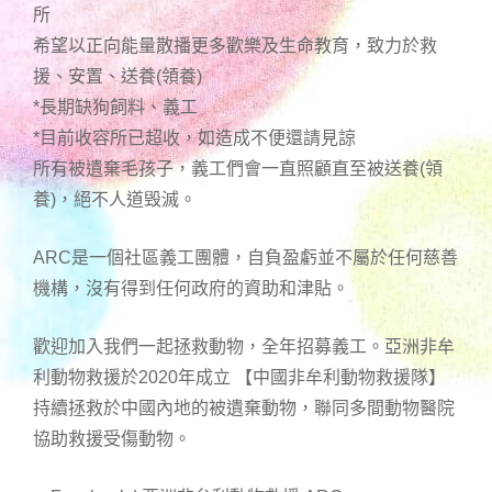
所
希望以正向能量散播更多歡樂及生命教育，致力於救
援、安置、送養(領養)
*長期缺狗飼料、義工
*目前收容所已超收，如造成不便還請見諒
所有被遺棄毛孩子，義工們會一直照顧直至被送養(領
養)，絕不人道毁滅。
ARC是一個社區義工團體，自負盈虧並不屬於任何慈善
機構，沒有得到任何政府的資助和津貼。
歡迎加入我們一起拯救動物，全年招募義工。亞洲非牟
利動物救援於2020年成立 【中國非牟利動物救援隊】
持續拯救於中國內地的被遺棄動物，聯同多間動物醫院
協助救援受傷動物。