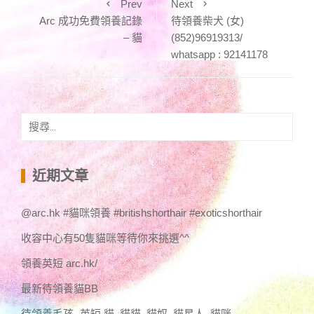
Prev
Next
Arc 成功免費領養記錄
待領養柴犬 (女)
– 貓
(852)96919313/
whatsapp : 92141178
搜
尋
關
鍵
近期文章
字:
@arc.hk #貓咪領養 #britishshorthair #exoticshorthair
收容中心有50隻貓咪等待你來挑選^^
領養英短 arc.hk/
最新待領養貓BB
待領養毛孩 -英短,貓 ,貓貓 ,貓奴 ,貓星人 ,貓咪