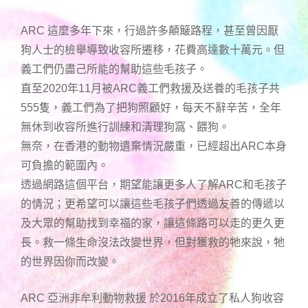
ARC 這麼多年下來，行過許多顛簸路程，甚至曾因厭
狗人士的檢舉導致收容所遷移，花費高達數十萬元。但
義工們仍盡己所能的幫助這些毛孩子。
直至2020年11月被ARC義工們救援及送養的毛孩子共
555隻，義工們為了把狗照顧好，每天不辭辛苦，全年
無休到收容所進行訓練和清理狗窩、餵狗。
無奈，在香港的動物遺棄情況嚴重，已經超出ARC本身
可負擔的範圍內。
透過網路這個平台，期望能讓更多人了解ARC和毛孩子
的情況；更希望可以讓這些毛孩子們透過友善的傳遞以
及大眾的幫助找到幸福的家，讓這條路可以走的更久更
長。救一條生命沒法改變世界，但對獲救的牠來說，牠
的世界因你而改變。
ARC 亞洲非牟利動物救援 於2016年成立了私人狗收容