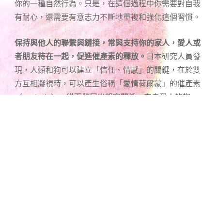
你的一種自然行為。只是，在這個過程中你需要對自我
有耐心，還需要有意志力不斷地重複和強化這個習慣。
保持與他人的聯繫與鏈接，常與支持你的家人，愛人或
者朋友待在一起，促進催產素的釋放。
日本研究人員發
現，人類和狗可以建立「信任、情感」的關鍵，在於雙
方互相凝視時，可以產生俗稱「愛情荷爾蒙」的催產素
（oxytocin），從而發展出親密關係。來自愛人的抱
抱，可以促進催產素的形成，對抗憂鬱。
尋找對生活的掌控感可以增進血清素的分泌。
這要求人
清楚並且明確的認識自我的能力和條件，了解自我生理
能力、具備怎樣的知識／技能，並根據這些現實條件調
整自我期待，去做當下自我能掌控的事情。
很多人窮盡一生都在追尋幸福，人們往往都會認為自己
不幸福是因為很多外界的原因，但是這些神經心理學的