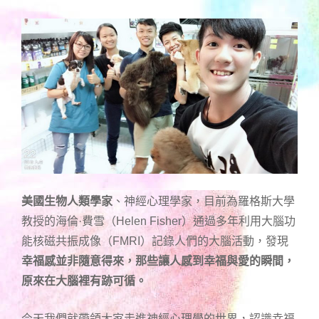
美國生物人類學家
、神經心理學家，目前為羅格斯大學
教授的海倫·費雪（Helen Fisher）通過多年利用大腦功
能核磁共振成像（FMRI）記錄人們的大腦活動，發現
幸福感並非隨意得來，那些讓人感到幸福與愛的瞬間，
原來在大腦裡有跡可循。
今天我們就帶領大家走進神經心理學的世界，認識幸福