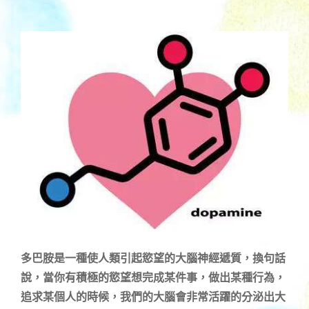
多巴胺是一種使人類引起慾望的大腦神經遞質，換句話
說，當你有積極的慾望想完成某件事，做出某種行為，
追求某個人的時候，我們的大腦會非常活躍的分泌出大