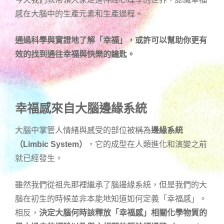
感在大腦中的生產元素和生產過程。
通過科學與實證地了解「幸福」，或許可以幫助你更有
效的找到通往幸福與快樂的鑰匙。
幸福感來自大腦邊緣系統
大腦中掌管人情緒與感受的部位被稱為
邊緣系統
（Limbic System）
，它的成型在人類進化和演變之前
就已經發生。
雖然我們從祖先那裡繼承了腦邊緣系統，但是我們的大
腦在初生的時候並非本能地知道如何定義「幸福感」。
相反，
決定大腦何時該釋放「幸福感」相關化學物質的