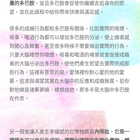
量的多巴胺
，並且多巴胺會促使你繼續去追尋你的慾
望，並在此過程中給你帶來快樂與滿足感。
很多的成癮行為都和多巴胺有關係，比如實際的吸煙、
吸毒、喝酒行為都可以增加多巴胺的分泌，使上癮者感
到開心及興奮。甚至很多時候不需要做出實際的行為，
只要大腦裡想到吸煙，吸毒和喝酒的場景就會促使成癮
者的大腦分泌出多巴胺，使他們產生慾望去實際完成那
些行為。這裡有意思的是，愛情裡你對心愛的他的愛
慕，追求與渴望其實在大腦中的反應和成癮無異。若你
對他總是魂牽夢繞，總想找他，那多半是大腦中多巴胺
在作祟。
另一個會讓人產生幸福感的化學物質是
內啡肽
。
它是一