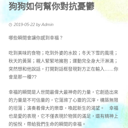
狗狗如何幫你對抗憂鬱
2019-05-22
by
Admin
哪些瞬間會讓你感到幸福？
吃到美味的食物；吃到外婆的水餃；冬天下雪的風境；
秋天的黃葉；親人緊緊地擁抱；運動完全身大汗淋漓；
突然想和他說話，打開對話框發現對方正在輸入……你
會是那一種??
幸福的瞬間是人世間最偉大最神奇的力量，它創造出來
的力量是不可估量的，它蕩滌了心靈的沉滓，構築無限
的坦蕩；演奏着偉大的樂章，喚起新生的渴望。 幸福
也是愛的表現，它不僅表現於物質的滿足，還有精神上
的愉悅，帶給我們生命的瞬間的幸福。