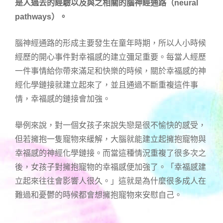
是人過去的經驗以及與之相關的腦神經通路（neural
pathways）。
腦神經通路的形成主要發生在童年時期，所以人小時候
經歷的開心事件對幸福感的建立彌足重要。每當人經歷
一件事情給你帶來滿足和快樂的時候，關於幸福感的神
經化學鏈接就建立起來了，並且通過不斷重複這件事
情，幸福感的鏈接會加強。
舉例來說，對一個女孩子來說失戀是很不愉快的感受，
但若擁抱一隻寵物來緩解，大腦就能建立起擁抱寵物與
幸福感的神經化學鏈接。而當這種情況重複了很多次之
後，女孩子對擁抱寵物的幸福感便加強了。「幸福感建
立起來往往會影響人很久。」這就是為什麼很多成人在
難過和憂鬱的時候都會想擁抱寵物來安慰自己。