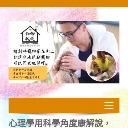
Skip
to
content
心理學用科學角度康解說，