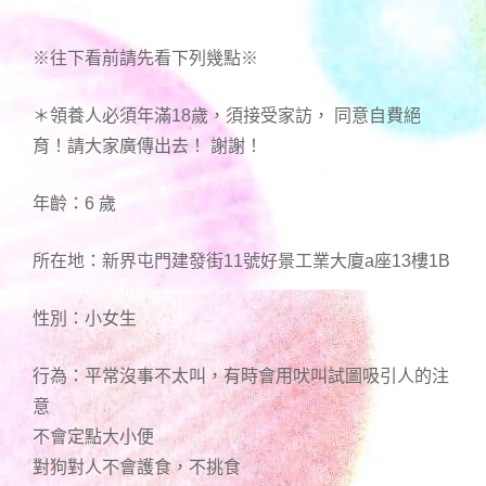
※往下看前請先看下列幾點※
＊領養人必須年滿18歲，須接受家訪， 同意自費絕
育！請大家廣傳出去！ 謝謝！
年齡：6 歲
所在地：新界屯門建發街11號好景工業大廈a座13樓1B
性別：小女生
行為：平常沒事不太叫，有時會用吠叫試圖吸引人的注
意
不會定點大小便
對狗對人不會護食，不挑食