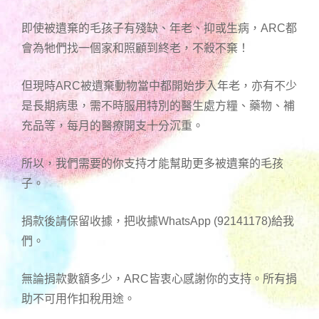
即使被遺棄的毛孩子有殘缺、年老、抑或生病，ARC都
會為牠們找一個家和照顧到終老，不殺不棄！
但現時ARC被遺棄動物當中都開始步入年老，亦有不少
是長期病患，需不時服用特別的醫生處方糧、藥物、補
充品等，每月的醫療開支十分沉重。
所以，我們需要的你支持才能幫助更多被遺棄的毛孩
子。
捐款後請保留收據，把收據WhatsApp (92141178)給我
們。
無論捐款數額多少，ARC皆衷心感謝你的支持。所有捐
助不可用作扣稅用途。