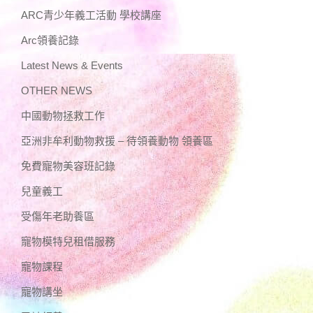
ARC青少年義工活動 學校講座
Arc領養記錄
Latest News & Events
OTHER NEWS
中國動物拯救工作
亞洲非牟利動物救援 – 待領養動物 領養區
免費寵物美容班記錄
兒童義工
受傷年老助養區
寵物模特兒租借服務
寵物課程
寵物講坐