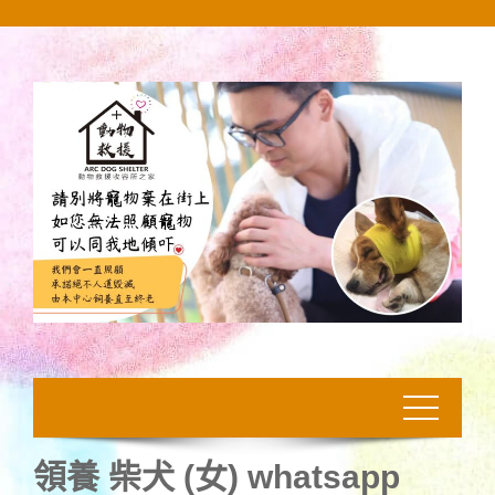
Skip
to
content
領養 柴犬 (女) whatsapp