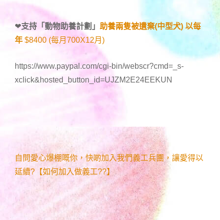
❤
支持「
動物助養計劃
」
助養兩隻被遺棄(中型犬) 以每
年
$8400 (每月700X12月)
https://www.paypal.com/cgi-bin/webscr?cmd=_s-
xclick&hosted_button_id=UJZM2E24EEKUN
自問愛心爆棚嘅你，快啲加入我們義工兵團，讓愛得以
延續?【如何加入做義工??】