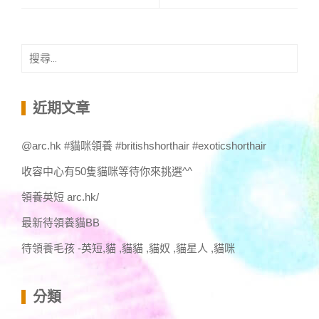
搜
尋
關
鍵
近期文章
字:
@arc.hk #貓咪領養 #britishshorthair #exoticshorthair
收容中心有50隻貓咪等待你來挑選^^
領養英短 arc.hk/
最新待領養貓BB
待領養毛孩 -英短,貓 ,貓貓 ,貓奴 ,貓星人 ,貓咪
分類