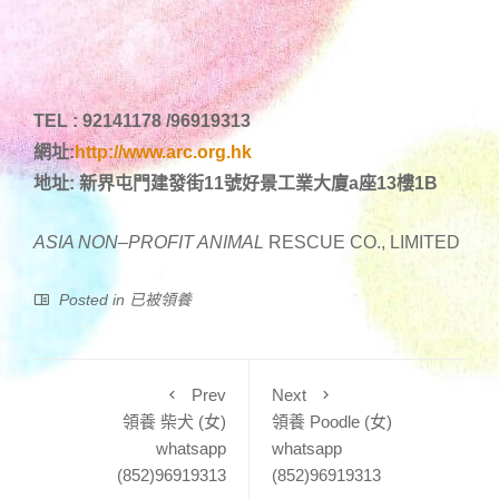
TEL : 92141178 /96919313
網址:
http://www.arc.org.hk
地址: 新界屯門建發街11號好景工業大廈a座13樓1B
ASIA NON
–
PROFIT ANIMAL
RESCUE CO., LIMITED
Posted in
已被領養
Prev
Next
領養 柴犬 (女)
領養 Poodle (女)
whatsapp
whatsapp
(852)96919313
(852)96919313