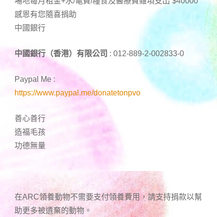
場地每月租金+水/電費/糧食及醫療費雜項支出 $40000
感恩有您隨喜捐助
中國銀行
中國銀行（香港）有限公司
: 012-889-2-002833-0
Paypal Me :
https://www.paypal.me/donatetonpvo
善心善行
造福毛孩
功德無量
在ARC領養動物不需要支付領養費用，請支持捐款以幫
助更多被遺棄的動物。