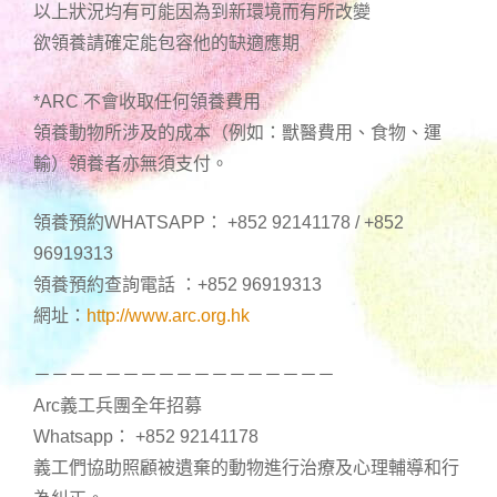
以上狀況均有可能因為到新環境而有所改變
欲領養請確定能包容他的缺適應期
*ARC 不會收取任何領養費用
領養動物所涉及的成本（例如：獸醫費用、食物、運
輸）領養者亦無須支付。
領養預約WHATSAPP： +852 92141178 / +852
96919313
領養預約查詢電話 ：+852 96919313
網址：
http://www.arc.org.hk
－－－－－－－－－－－－－－－－－
Arc義工兵團全年招募
Whatsapp： +852 92141178
義工們協助照顧被遺棄的動物進行治療及心理輔導和行