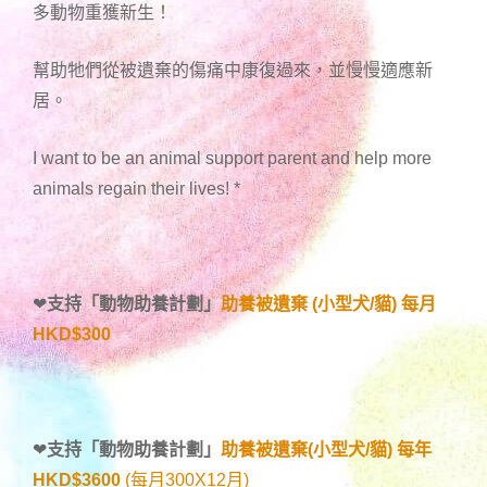
多動物重獲新生！
幫助牠們從被遺棄的傷痛中康復過來，並慢慢適應新
居。
I want to be an animal support parent and help more
animals regain their lives!
*
❤
支持「
動物助養計劃
」
助養被遺棄 (小型犬/貓) 每月
HKD$300
❤
支持「
動物助養計劃
」
助養被遺棄(小型犬/貓) 每年
HKD$3600
(每月300X12月)