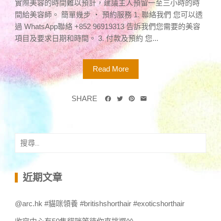
實際美容的時間難以預計，建議主人預留一至三小時的時
間給美容師。 簡單幾步 ‧ 預約服務 1. 聯絡我們 您可以透
過 WhatsApp聯絡 +852 96919313 告訴我們您需要的美容
項目及要求日期和時間。 3. 付款及預約 您...
Read More
SHARE
搜
尋
關
鍵
近期文章
字:
@arc.hk #貓咪領養 #britishshorthair #exoticshorthair