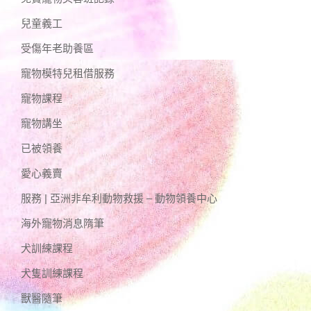
兒童義工
受傷年老助養區
寵物模特兒租借服務
寵物課程
寵物講坐
已被領養
愛心義賣
服務 | 亞洲非牟利動物救援 – 動物領養中心
海外寵物消息隋筆
犬訓練課程
犬隻訓練課程
獸醫隨筆