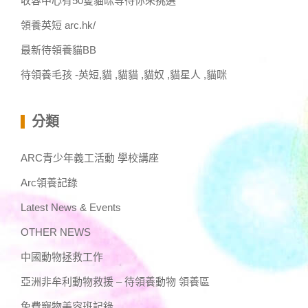
收容中心有50隻貓咪等待你來挑選^^
領養英短 arc.hk/
最新待領養貓BB
待領養毛孩 -英短,貓 ,貓貓 ,貓奴 ,貓星人 ,貓咪
分類
ARC青少年義工活動 學校講座
Arc領養記錄
Latest News & Events
OTHER NEWS
中國動物拯救工作
亞洲非牟利動物救援 – 待領養動物 領養區
免費寵物美容班記錄