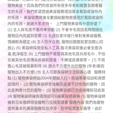
寵物美容 ? 因為我們的收容所有很多年老和需要長期看醫
生的毛孩，我們希望透過美容服務增加資金幫助收容所內
的毛孩。 美容收費將會全數捐給動物救援用於幫助收容所
內的毛孩。謝謝大家支持。 上門寵物美容有什麼好處？
(1) 主人與毛孩不需舟車勞動 (2) 不會令毛孩因長時間困在
寵物店內而感到受驚 (3) 毛孩在家中進行單對單美容服務,
情緒較為穩定 (4) 主人陪伴在側, 寵物扮靚靚就更加開心同
放心 (5) 美容師採用全私人工具,每次美容前後必會全面消
毒,乾淨衛生 (6) 上門寵物不需要與其他毛孩共用毛巾 , 不怕
在被其他毛孩傳染疾病和跳蚤、牛蜱或皮膚病等。 (7) 不用
擔心毛孩被粗暴對待 (8) 適合不方便外出的寵物 (年老/屋宛
寵物出入不方便) (9) 主人可跟美容師交流飼養心德 服務特
點 (1) 寵物美容師由2004年開始入行，經過專業培訓和資歷
認證的。 (2) 寵物美容師曾接觸及處理不同性情的寵物，因
此能夠應付您的寵物。 (3) 寵物美容師已完成接種新冠疫苗
(4) 寵物美容師擁有國際認可B級美容師資格 (5) 寵物美容師
擁有日本導師頒發寵物穴位按摩證書 服務內容 我們為寵物
提供基本的美容服務包括沖涼、剪甲和清潔牙齒等。由於