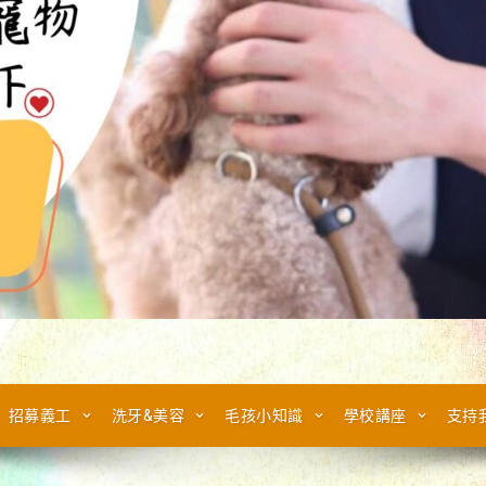
招募義工
洗牙&美容
毛孩小知識
學校講座
支持