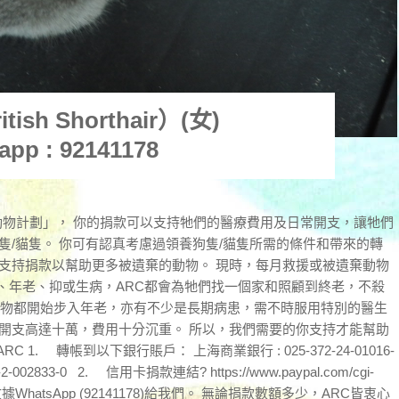
h Shorthair）(女)
app : 92141178
計劃」， 你的捐款可以支持牠們的醫療費用及日常開支，讓牠們
隻/貓隻。 你可有認真考慮過領養狗隻/貓隻所需的條件和帶來的轉
請支持捐款以幫助更多被遺棄的動物。 現時，每月救援或被遺棄動物
、年老、抑或生病，ARC都會為牠們找一個家和照顧到終老，不殺
動物都開始步入年老，亦有不少是長期病患，需不時服用特別的醫生
療開支高達十萬，費用十分沉重。 所以，我們需要的你支持才能幫助
1. 轉帳到以下銀行賬戶： 上海商業銀行 : 025-372-24-01016-
02833-0 2. 信用卡捐款連結? https://www.paypal.com/cgi-
據WhatsApp (92141178)給我們。 無論捐款數額多少，ARC皆衷心