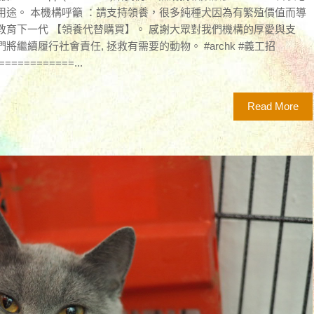
用途。 本機構呼籲 ：請支持領養，很多純種犬因為有繁殖價值而導
教育下一代 【領養代替購買】。 感謝大眾對我們機構的厚愛與支
繼續履行社會責任, 拯救有需要的動物。 #archk #義工招
==========...
Read More