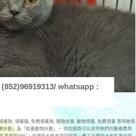
2)96919313/ whatsapp :
領養狗, 領養貓, 免費領養狗, 寵物收養, 動物領養, 免費領養 等待被領
醫療計劃」及「助養動物計劃」， 你的捐款可以支持牠們的醫療費用
毛孩來到ARC，亦得到大家支持同祝福，義工兵團與大家有著共同