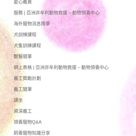
愛心義賣
服務 | 亞洲非牟利動物救援 – 動物領養中心
海外寵物消息隋筆
犬訓練課程
犬隻訓練課程
獸醫隨筆
網上表格 | 亞洲非牟利動物救援 – 動物領養中心
義工獎勵計劃
義工隨筆
講坐
資深義工
領養寵物Q&A
飼養寵物知識分享