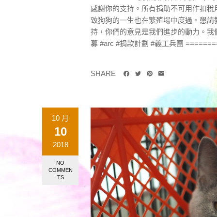
感謝你的支持。所有捐助不可用作扣稅
致狗狗的一生也在繁殖場中度過。懇請
持，你們的意見是我們進步的動力。我們將
募 #arc #捐款計劃 #義工兵團 =========
SHARE
10 月
10
2018
NO
COMMEN
TS