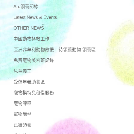
Arc領養記錄
Latest News & Events
OTHER NEWS
中國動物拯救工作
亞洲非牟利動物救援 – 待領養動物 領養區
免費寵物美容班記錄
兒童義工
受傷年老助養區
寵物模特兒租借服務
寵物課程
寵物講坐
已被領養