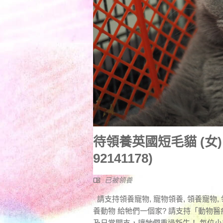
待領養英國短毛貓 (女) (85
92141178)
已被領養
請支持領養寵物, 寵物領養, 領養寵物, 
養動物 給牠們一個家? 請支持「動物
及日常開支，讓牠們重過新生！ 每位小