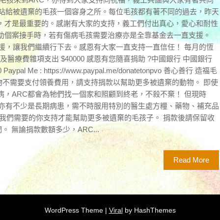
轉站給被遺棄的毛孩一個容身之所。每位毛孩都有著不同的過去，昨天
，才是最重要的。感謝有大家的支持，義工們付出真心，愛心和耐性
助個案接手時，若有傷病毛孩需要治療亦是全靠基金去一直支援。
援，讓我們繼續行下去。感恩有大家一直支持一直信任！ 每月的恆
及醫療費雜項支出 $40000 感恩有您隨喜捐助 ?中國銀行 中國銀行
aypal Me : https://www.paypal.me/donatetonpvo 善心善行 造福毛
C領養動物不需要支付領養費用，請支持捐款以幫助更多被遺棄的動物。 即使
，ARC都會為牠們找一個家和照顧到終老，不殺不棄！ 但現時
，亦有不少是長期病患，需不時服用特別的醫生處方糧、藥物、補充品
，我們需要的你支持才能幫助更多被遺棄的毛孩子。 捐款後請保留收
給我們。 無論捐款數額多少，ARC...
Read More
WordPress Theme |
Viral
by HashThemes