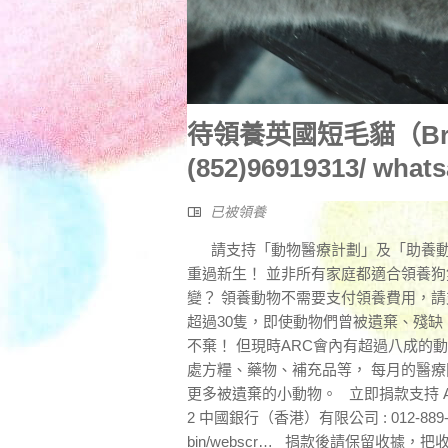
待領養英國短毛貓（Britis
(852)96919313/ whats
已被領養
請支持「動物醫療計劃」及「助養動物
重過新生！ 並非所有家庭都適合領養狗
變？ 領養動物不需要支付領養費用，
超過30隻，即使動物們曾被遺棄、殘缺
不棄！ 但現時ARC會內有超過八成的
處方糧、藥物、補充品等， 每月的醫
更多被遺棄的小動物。 立即捐款支持 ARC 
2 中國銀行（香港）有限公司 : 012-889-2-0
bin/webscr… 捐款後請保留收據，把收