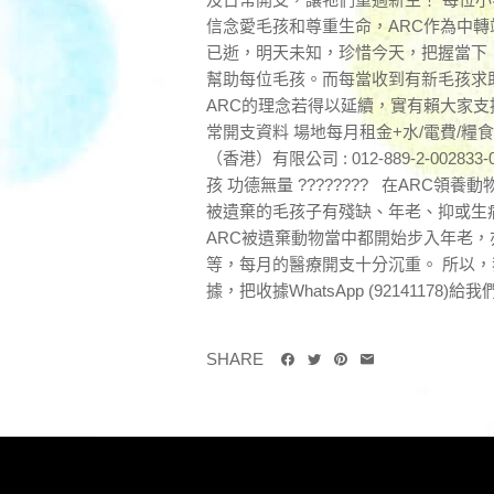
信念愛毛孩和尊重生命，ARC作為中
已逝，明天未知，珍惜今天，把握當下
幫助每位毛孩。而每當收到有新毛孩求
ARC的理念若得以延續，實有賴大家支
常開支資料 場地每月租金+水/電費/糧食
（香港）有限公司 : 012-889-2-002833-0 P
孩 功德無量 ???????? 在AR
被遺棄的毛孩子有殘缺、年老、抑或生病
ARC被遺棄動物當中都開始步入年老
等，每月的醫療開支十分沉重。 所以
據，把收據WhatsApp (92141178)
SHARE